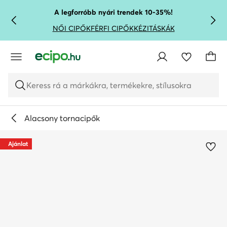
UGRÁS A FŐ TARTALOMRA
UGRÁS A KERESÉSHEZ
A legforróbb nyári trendek 10-35%!
NŐI CIPŐK
FÉRFI CIPŐK
KÉZITÁSKÁK
Keress rá a márkákra, termékekre, stílusokra
Alacsony tornacipők
Ajánlat