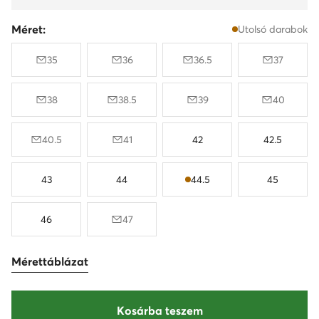
Méret:
Utolsó darabok
35
36
36.5
37
38
38.5
39
40
40.5
41
42
42.5
43
44
44.5
45
46
47
Mérettáblázat
Kosárba teszem