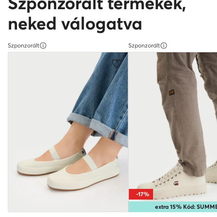
Szponzorált termékek,
neked válogatva
Szponzorált
Szponzorált
-17%
extra 15% Kód: SUMM