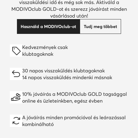
visszaküldési idő és még sok más. Aktiváld a
MODIVOclub GOLD-ot és szerezz jóváírást minden
vásárlásod után!
Használd a MODIVOclub-ot
Tudj meg többet
Kedvezmények csak
klubtagoknak
30 napos visszaküldés klubtagoknak
14 napos visszaküldés mindenki másnak
10% jóváírás a MODIVOclub GOLD tagsággal
online és üzleteinkben, egész évben
A jóváírás minden promócióval és leárazással
kombinálható