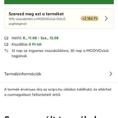
Szerezd meg ezt a terméket
+2 184 Ft
10% visszatérítés a MODIVOclub GOLD
Dowied
segítségével
Hétfő:
K., 11.08 - Sze., 12.08
Kiszállítás
0 Ft-tól
14 nap az ingyenes visszaküldésre, 30 nap a MODIVOclub
tagjainak
Termékinformációk
A termék érvényes ára az ecipo.hu oldalon található, és eltérhet
a csomagoláson feltüntetett ártól.