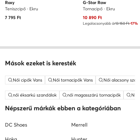
Roxy
G-Star Raw
Teniszcipő · Ekru
Tornacipő · Ekru
Aktuális ár
7 795
Ft
10 890
Ft
Legalacsonyabb ár
13 150 Ft
-17%
Mások ezeket is keresték
Női cipők Vans
Női tornacipők Vans
Női alacsony szár
női éksarkú szandálok
női magasszárú tornacipők
Nine
Népszerű márkák ebben a kategóriában
DC Shoes
Merrell
Hoka
Hunter