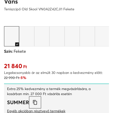
Vans
Teniszcipő Old Skool VN0A2Z42CJI1 Fekete
Szín:
Fekete
21 840
Aktuális ár 21 840 Ft
Ft
Legalacsonyabb ár az elmúlt 30 napban a kedvezmény előtt:
22 990 Ft
-5%
Extra 25% kedvezmény a termék megvásárlására, a
kosárban min. 27 000 Ft vásárlás esetén
SUMMER
Egyéb akcióban résztvevő termékek