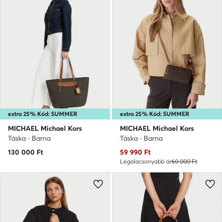
extra 25% Kód: SUMMER
extra 25% Kód: SUMMER
MICHAEL Michael Kors
MICHAEL Michael Kors
Táska · Barna
Táska · Barna
Aktuális ár
130 000
Ft
59 990
Ft
Legalacsonyabb ár
60 000 Ft