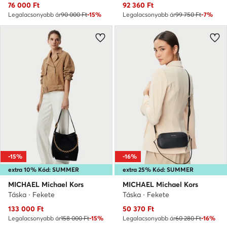
Aktuális ár
Aktuális ár
76 000
Ft
92 360
Ft
Legalacsonyabb ár
90 000 Ft
-15%
Legalacsonyabb ár
99 750 Ft
-7%
-15%
-16%
extra 10% Kód: SUMMER
extra 25% Kód: SUMMER
MICHAEL Michael Kors
MICHAEL Michael Kors
Táska · Fekete
Táska · Fekete
Aktuális ár
Aktuális ár
133 000
Ft
50 370
Ft
Legalacsonyabb ár
158 000 Ft
-15%
Legalacsonyabb ár
60 280 Ft
-16%