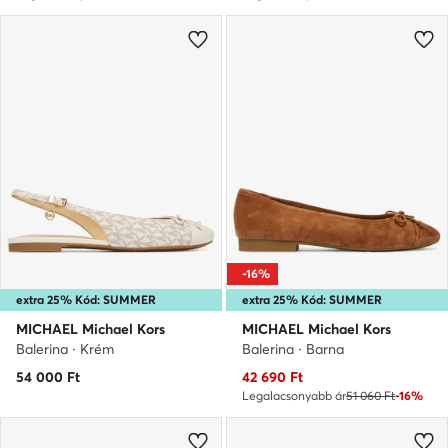
-16%
extra 25% Kód: SUMMER
extra 25% Kód: SUMMER
MICHAEL Michael Kors
MICHAEL Michael Kors
Balerina · Krém
Balerina · Barna
Aktuális ár
54 000
Ft
42 690
Ft
Legalacsonyabb ár
51 060 Ft
-16%