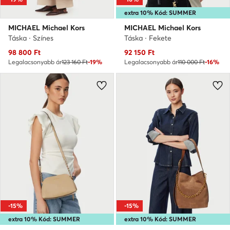
extra 10% Kód: SUMMER
MICHAEL Michael Kors
MICHAEL Michael Kors
Táska · Színes
Táska · Fekete
Aktuális ár
Aktuális ár
98 800
Ft
92 150
Ft
Legalacsonyabb ár
123 160 Ft
-19%
Legalacsonyabb ár
110 000 Ft
-16%
-15%
-15%
extra 10% Kód: SUMMER
extra 10% Kód: SUMMER