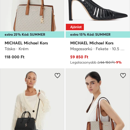
Ajánlat
extra 25% Kód: SUMMER
extra 15% Kód: SUMMER
MICHAEL Michael Kors
MICHAEL Michael Kors
Táska · Krém
Magassarkú · Fekete · 10.5 cm
Aktuális ár
118 000
Ft
59 850
Ft
Legalacsonyabb ár
66 150 Ft
-9%