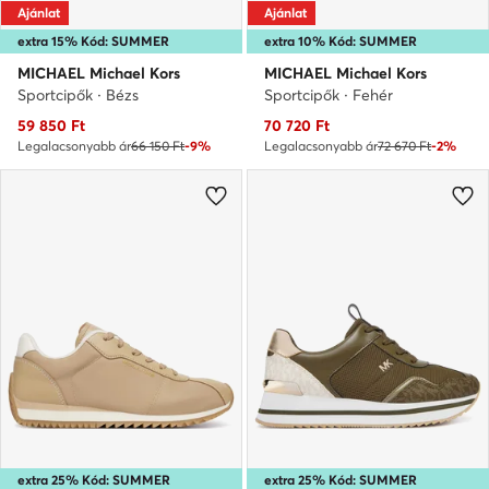
Ajánlat
Ajánlat
extra 15% Kód: SUMMER
extra 10% Kód: SUMMER
MICHAEL Michael Kors
MICHAEL Michael Kors
Sportcipők · Bézs
Sportcipők · Fehér
Aktuális ár
Aktuális ár
59 850
Ft
70 720
Ft
Legalacsonyabb ár
66 150 Ft
-9%
Legalacsonyabb ár
72 670 Ft
-2%
extra 25% Kód: SUMMER
extra 25% Kód: SUMMER