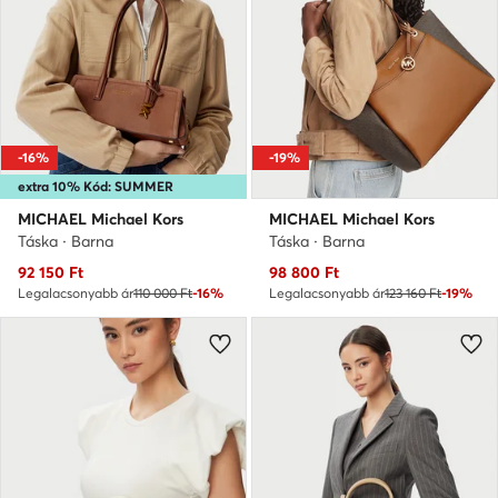
-16%
-19%
extra 10% Kód: SUMMER
MICHAEL Michael Kors
MICHAEL Michael Kors
Táska · Barna
Táska · Barna
Aktuális ár
Aktuális ár
92 150
Ft
98 800
Ft
Legalacsonyabb ár
110 000 Ft
-16%
Legalacsonyabb ár
123 160 Ft
-19%