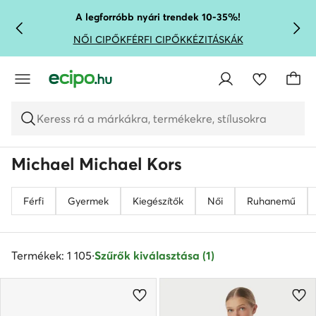
UGRÁS A FŐ TARTALOMRA
UGRÁS A KERESÉSHEZ
A legforróbb nyári trendek 10-35%!
NŐI CIPŐK
FÉRFI CIPŐK
KÉZITÁSKÁK
Keress rá a márkákra, termékekre, stílusokra
Michael Michael Kors
Férfi
Gyermek
Kiegészítők
Női
Ruhanemű
Termékek: 1 105
·
Szűrők kiválasztása (1)