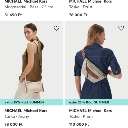
MICHAEL Michael Kors
MICHAEL Michael Kors
Magassarkú · Bézs · 7.5 cm
Táska · Ezüst
51 650
Ft
78 000
Ft
extra 25% Kód: SUMMER
extra 25% Kód: SUMMER
MICHAEL Michael Kors
MICHAEL Michael Kors
Táska · Arany
Táska · Krém
78 000
Ft
110 000
Ft