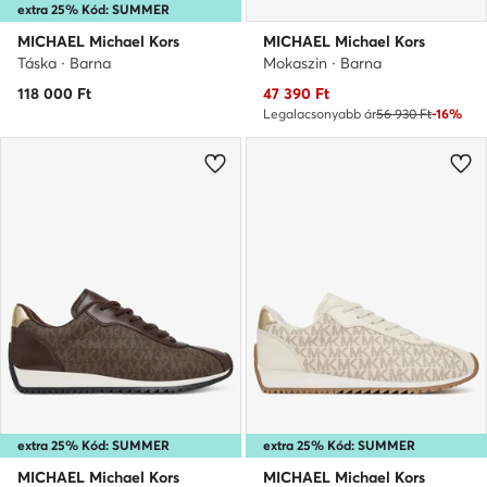
extra 25% Kód: SUMMER
MICHAEL Michael Kors
MICHAEL Michael Kors
Táska · Barna
Mokaszin · Barna
Aktuális ár
118 000
Ft
47 390
Ft
Legalacsonyabb ár
56 930 Ft
-16%
extra 25% Kód: SUMMER
extra 25% Kód: SUMMER
MICHAEL Michael Kors
MICHAEL Michael Kors