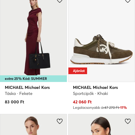
Ajánlat
extra 25% Kód: SUMMER
MICHAEL Michael Kors
MICHAEL Michael Kors
Táska · Fekete
Sportcipők · Khaki
Aktuális ár
83 000
Ft
42 060
Ft
Legalacsonyabb ár
47 270 Ft
-11%