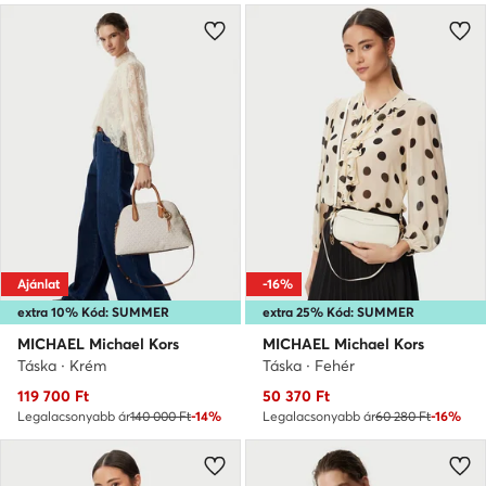
Ajánlat
-16%
extra 10% Kód: SUMMER
extra 25% Kód: SUMMER
MICHAEL Michael Kors
MICHAEL Michael Kors
Táska · Krém
Táska · Fehér
Aktuális ár
Aktuális ár
119 700
Ft
50 370
Ft
Legalacsonyabb ár
140 000 Ft
-14%
Legalacsonyabb ár
60 280 Ft
-16%