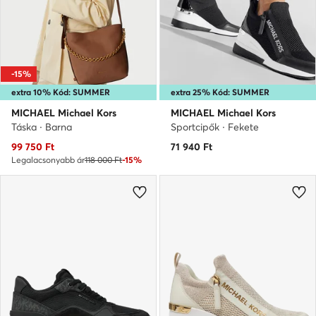
-15%
extra 10% Kód: SUMMER
extra 25% Kód: SUMMER
MICHAEL Michael Kors
MICHAEL Michael Kors
Táska · Barna
Sportcipők · Fekete
Aktuális ár
99 750
Ft
71 940
Ft
Legalacsonyabb ár
118 000 Ft
-15%