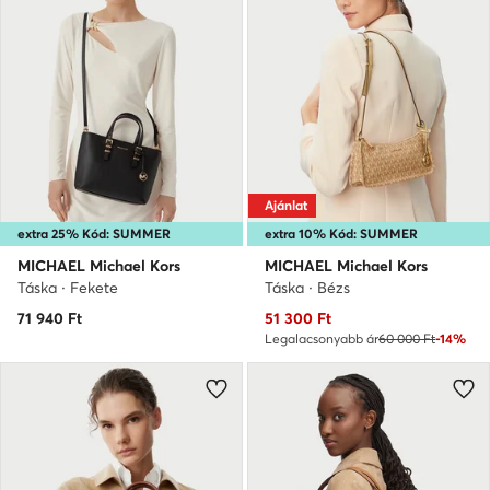
Ajánlat
extra 25% Kód: SUMMER
extra 10% Kód: SUMMER
MICHAEL Michael Kors
MICHAEL Michael Kors
Táska · Fekete
Táska · Bézs
Aktuális ár
71 940
Ft
51 300
Ft
Legalacsonyabb ár
60 000 Ft
-14%