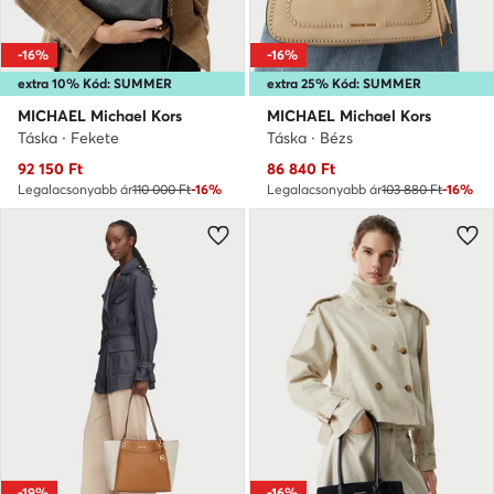
-16%
-16%
extra 10% Kód: SUMMER
extra 25% Kód: SUMMER
MICHAEL Michael Kors
MICHAEL Michael Kors
Táska · Fekete
Táska · Bézs
Aktuális ár
Aktuális ár
92 150
Ft
86 840
Ft
Legalacsonyabb ár
110 000 Ft
-16%
Legalacsonyabb ár
103 880 Ft
-16%
-19%
-16%