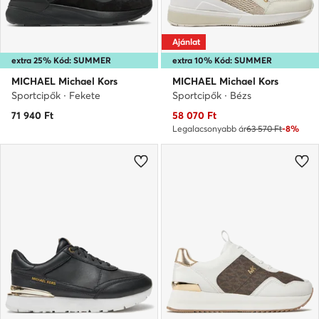
Ajánlat
extra 25% Kód: SUMMER
extra 10% Kód: SUMMER
MICHAEL Michael Kors
MICHAEL Michael Kors
Sportcipők · Fekete
Sportcipők · Bézs
Aktuális ár
71 940
Ft
58 070
Ft
Legalacsonyabb ár
63 570 Ft
-8%