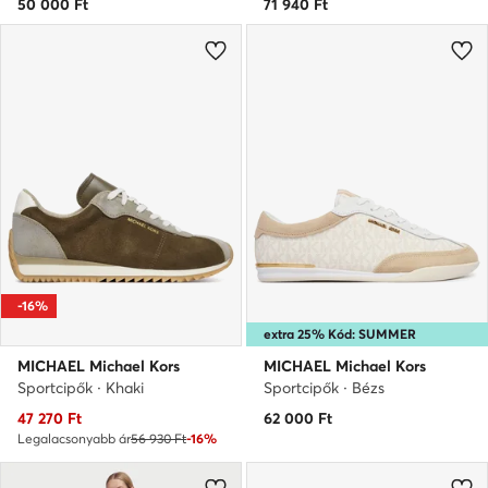
50 000
Ft
71 940
Ft
-16%
extra 25% Kód: SUMMER
MICHAEL Michael Kors
MICHAEL Michael Kors
Sportcipők · Khaki
Sportcipők · Bézs
Aktuális ár
47 270
Ft
62 000
Ft
Legalacsonyabb ár
56 930 Ft
-16%