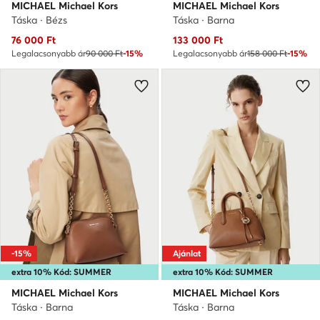
MICHAEL Michael Kors
MICHAEL Michael Kors
Táska · Bézs
Táska · Barna
Aktuális ár
Aktuális ár
76 000
Ft
133 000
Ft
Legalacsonyabb ár
90 000 Ft
-15%
Legalacsonyabb ár
158 000 Ft
-15%
-15%
Ajánlat
extra 10% Kód: SUMMER
extra 10% Kód: SUMMER
MICHAEL Michael Kors
MICHAEL Michael Kors
Táska · Barna
Táska · Barna