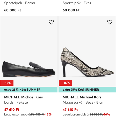
Sportcipők · Barna
Sportcipők · Ekru
60 000
Ft
60 000
Ft
-16%
-16%
extra 25% Kód: SUMMER
extra 25% Kód: SUMMER
MICHAEL Michael Kors
MICHAEL Michael Kors
Lords · Fekete
Magassarkú · Bézs · 8 cm
Aktuális ár
Aktuális ár
47 610
Ft
47 610
Ft
Legalacsonyabb ár
56 930 Ft
-16%
Legalacsonyabb ár
56 930 Ft
-16%