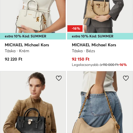
-16%
extra 10% Kód: SUMMER
extra 10% Kód: SUMMER
MICHAEL Michael Kors
MICHAEL Michael Kors
Táska · Krém
Táska · Bézs
Aktuális ár
92 220
Ft
92 150
Ft
Legalacsonyabb ár
110 000 Ft
-16%