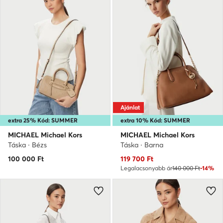
Ajánlat
extra 25% Kód: SUMMER
extra 10% Kód: SUMMER
MICHAEL Michael Kors
MICHAEL Michael Kors
Táska · Bézs
Táska · Barna
Aktuális ár
100 000
Ft
119 700
Ft
Legalacsonyabb ár
140 000 Ft
-14%