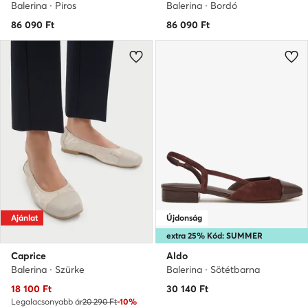
Balerina · Piros
Balerina · Bordó
86 090
Ft
86 090
Ft
Ajánlat
Újdonság
extra 25% Kód: SUMMER
Caprice
Aldo
Balerina · Szürke
Balerina · Sötétbarna
Aktuális ár
18 100
Ft
30 140
Ft
Legalacsonyabb ár
20 290 Ft
-10%