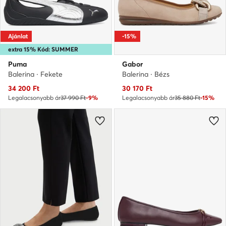
Ajánlat
-15%
extra 15% Kód: SUMMER
Puma
Gabor
Balerina · Fekete
Balerina · Bézs
Aktuális ár
Aktuális ár
34 200
Ft
30 170
Ft
Legalacsonyabb ár
37 990 Ft
-9%
Legalacsonyabb ár
35 880 Ft
-15%