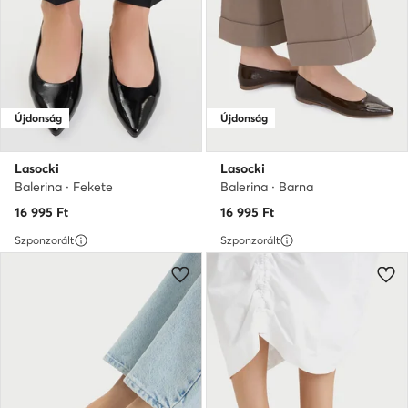
Újdonság
Újdonság
Lasocki
Lasocki
Balerina · Fekete
Balerina · Barna
16 995
Ft
16 995
Ft
Szponzorált
Szponzorált