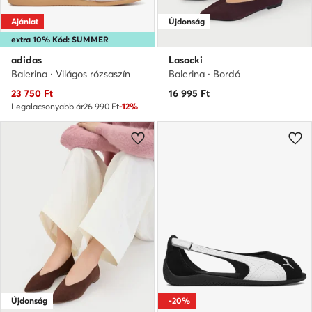
Ajánlat
Újdonság
extra 10% Kód: SUMMER
adidas
Lasocki
Balerina · Világos rózsaszín
Balerina · Bordó
Aktuális ár
23 750
Ft
16 995
Ft
Legalacsonyabb ár
26 990 Ft
-12%
Újdonság
-20%