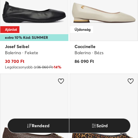
Ajánlat
Újdonság
extra 10% Kód: SUMMER
Josef Seibel
Coccinelle
Balerina · Fekete
Balerina · Bézs
Aktuális ár
30 700
Ft
86 090
Ft
Legalacsonyabb ár
36 060 Ft
-14%
Rendezd
Szűrd