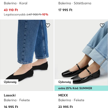
Balerina · Koral
Balerina · Sötétbarna
Aktuális ár
43 110
Ft
17 995
Ft
Legalacsonyabb ár
47 900 Ft
-10%
Újdonság
Újdonság
extra 25% Kód: SUMMER
Lasocki
MEXX
Balerina · Fekete
Balerina · Fekete
16 995
Ft
23 995
Ft