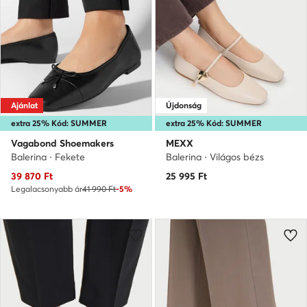
Ajánlat
Újdonság
extra 25% Kód: SUMMER
extra 25% Kód: SUMMER
Vagabond Shoemakers
MEXX
Balerina · Fekete
Balerina · Világos bézs
Aktuális ár
39 870
Ft
25 995
Ft
Legalacsonyabb ár
41 990 Ft
-5%