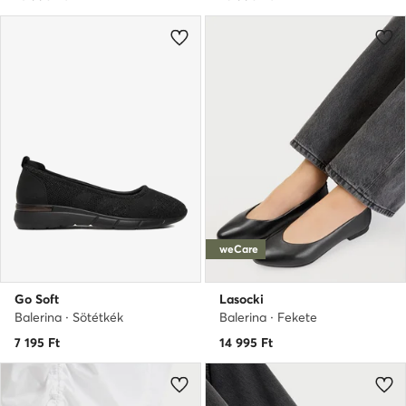
weCare
Go Soft
Lasocki
Balerina · Sötétkék
Balerina · Fekete
7 195
Ft
14 995
Ft