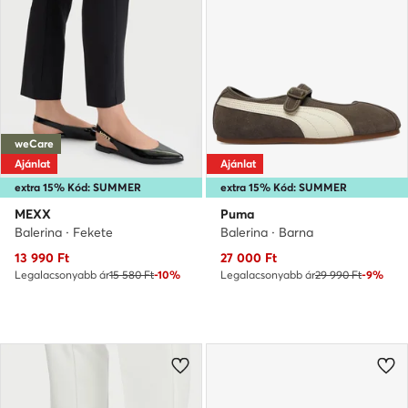
weCare
Ajánlat
Ajánlat
extra 15% Kód: SUMMER
extra 15% Kód: SUMMER
MEXX
Puma
Balerina · Fekete
Balerina · Barna
Aktuális ár
Aktuális ár
13 990
Ft
27 000
Ft
Legalacsonyabb ár
15 580 Ft
-10%
Legalacsonyabb ár
29 990 Ft
-9%