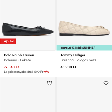
Ajánlat
extra 25% Kód: SUMMER
Polo Ralph Lauren
Tommy Hilfiger
Balerina · Fekete
Balerina · Világos bézs
Aktuális ár
77 540
Ft
43 900
Ft
Legalacsonyabb ár
85 590 Ft
-9%