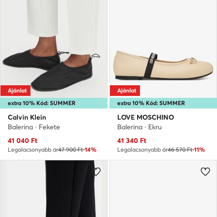
Ajánlat
Ajánlat
extra 10% Kód: SUMMER
extra 10% Kód: SUMMER
Calvin Klein
LOVE MOSCHINO
Balerina · Fekete
Balerina · Ekru
Aktuális ár
Aktuális ár
41 040
Ft
41 340
Ft
Legalacsonyabb ár
47 900 Ft
-14%
Legalacsonyabb ár
46 570 Ft
-11%