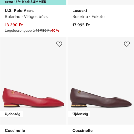
extra 15% Kód: SUMMER
U.S. Polo Assn.
Lasocki
Balerina · Világos bézs
Balerina · Fekete
Aktuális ár
13 390
Ft
17 995
Ft
Legalacsonyabb ár
14 980 Ft
-10%
Újdonság
Újdonság
Coccinelle
Coccinelle