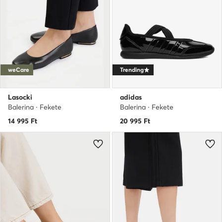
weCare
Trending
Lasocki
adidas
Balerina · Fekete
Balerina · Fekete
14 995
Ft
20 995
Ft