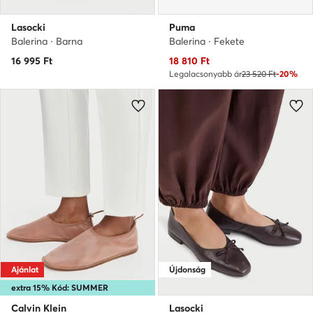
Lasocki
Puma
Balerina · Barna
Balerina · Fekete
Aktuális ár
16 995
Ft
18 810
Ft
Legalacsonyabb ár
23 520 Ft
-20%
Ajánlat
Újdonság
extra 15% Kód: SUMMER
Calvin Klein
Lasocki