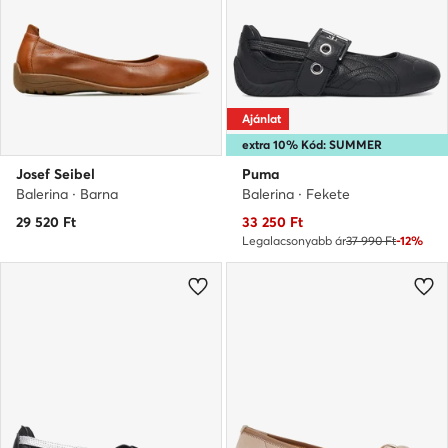
Ajánlat
extra 10% Kód: SUMMER
Josef Seibel
Puma
Balerina · Barna
Balerina · Fekete
Aktuális ár
29 520
Ft
33 250
Ft
Legalacsonyabb ár
37 990 Ft
-12%