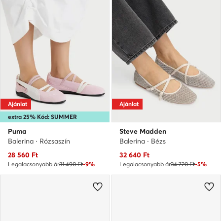
Ajánlat
Ajánlat
extra 25% Kód: SUMMER
Puma
Steve Madden
Balerina · Rózsaszín
Balerina · Bézs
Aktuális ár
Aktuális ár
28 560
Ft
32 640
Ft
Legalacsonyabb ár
31 490 Ft
-9%
Legalacsonyabb ár
34 720 Ft
-5%