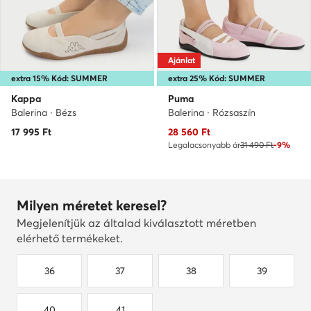
Ajánlat
extra 15% Kód: SUMMER
extra 25% Kód: SUMMER
Kappa
Puma
Balerina · Bézs
Balerina · Rózsaszín
Aktuális ár
17 995
Ft
28 560
Ft
Legalacsonyabb ár
31 490 Ft
-9%
Milyen méretet keresel?
Megjelenítjük az általad kiválasztott méretben
elérhető termékeket.
36
37
38
39
40
41