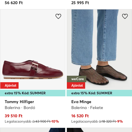
56 620
Ft
25 995
Ft
weCare
Ajánlat
Ajánlat
extra 15% Kód: SUMMER
extra 15% Kód: SUMMER
Tommy Hilfiger
Eva Minge
Balerina · Bordó
Balerina · Fekete
Aktuális ár
Aktuális ár
39 510
Ft
16 520
Ft
Legalacsonyabb ár
43 900 Ft
-10%
Legalacsonyabb ár
18 320 Ft
-9%