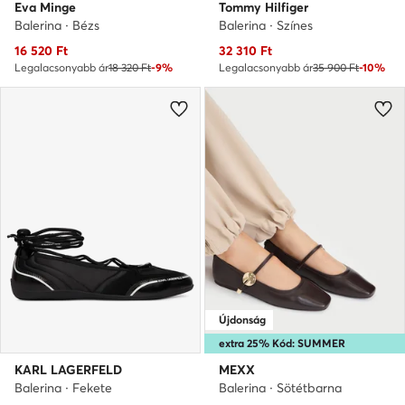
Eva Minge
Tommy Hilfiger
Balerina · Bézs
Balerina · Színes
Aktuális ár
Aktuális ár
16 520
Ft
32 310
Ft
Legalacsonyabb ár
18 320 Ft
-9%
Legalacsonyabb ár
35 900 Ft
-10%
Újdonság
extra 25% Kód: SUMMER
KARL LAGERFELD
MEXX
Balerina · Fekete
Balerina · Sötétbarna