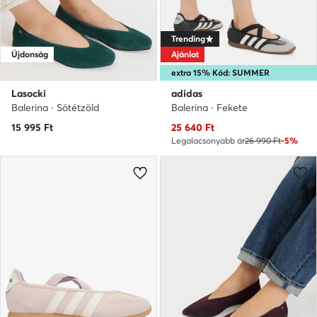
Trending
Újdonság
Ajánlat
extra 15% Kód: SUMMER
Lasocki
adidas
Balerina · Sötétzöld
Balerina · Fekete
Aktuális ár
15 995
Ft
25 640
Ft
Legalacsonyabb ár
26 990 Ft
-5%