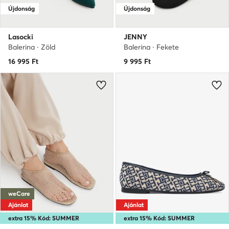
Újdonság
Újdonság
Lasocki
JENNY
Balerina · Zöld
Balerina · Fekete
16 995
Ft
9 995
Ft
weCare
Ajánlat
Ajánlat
extra 15% Kód: SUMMER
extra 15% Kód: SUMMER