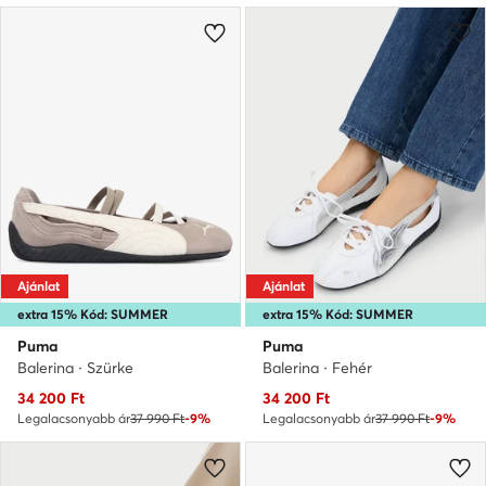
Ajánlat
Ajánlat
extra 15% Kód: SUMMER
extra 15% Kód: SUMMER
Puma
Puma
Balerina · Szürke
Balerina · Fehér
Aktuális ár
Aktuális ár
34 200
Ft
34 200
Ft
Legalacsonyabb ár
37 990 Ft
-9%
Legalacsonyabb ár
37 990 Ft
-9%