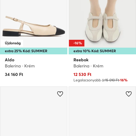
Újdonság
-16%
extra 25% Kód: SUMMER
extra 10% Kód: SUMMER
Aldo
Reebok
Balerina · Krém
Balerina · Krém
Aktuális ár
34 160
Ft
12 530
Ft
Legalacsonyabb ár
15 010 Ft
-16%