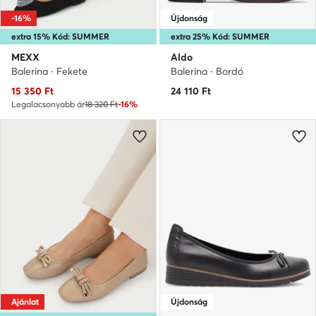
-16%
Újdonság
extra 15% Kód: SUMMER
extra 25% Kód: SUMMER
MEXX
Aldo
Balerina · Fekete
Balerina · Bordó
Aktuális ár
15 350
Ft
24 110
Ft
Legalacsonyabb ár
18 320 Ft
-16%
Ajánlat
Újdonság