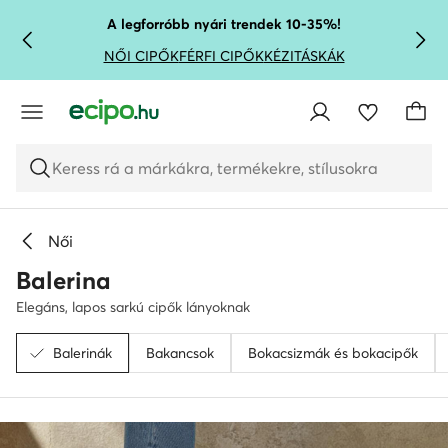
UGRÁS A FŐ TARTALOMRA
UGRÁS A KERESÉSHEZ
A legforróbb nyári trendek 10-35%!
NŐI CIPŐK
FÉRFI CIPŐK
KÉZITÁSKÁK
Keress rá a márkákra, termékekre, stílusokra
Női
Balerina
Elegáns, lapos sarkú cipők lányoknak
Balerinák
Bakancsok
Bokacsizmák és bokacipők