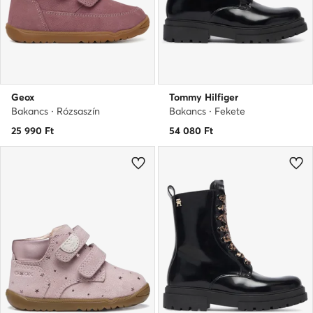
Geox
Tommy Hilfiger
Bakancs · Rózsaszín
Bakancs · Fekete
25 990
Ft
54 080
Ft