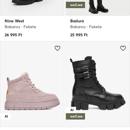
weCare
Nine West
Badura
Bakancs · Fekete
Bakancs · Fekete
26 995
Ft
25 995
Ft
AI
AI
weCare