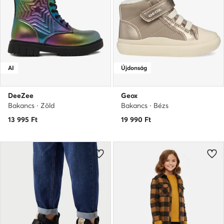
AI
Újdonság
DeeZee
Geox
Bakancs · Zöld
Bakancs · Bézs
13 995
Ft
19 990
Ft