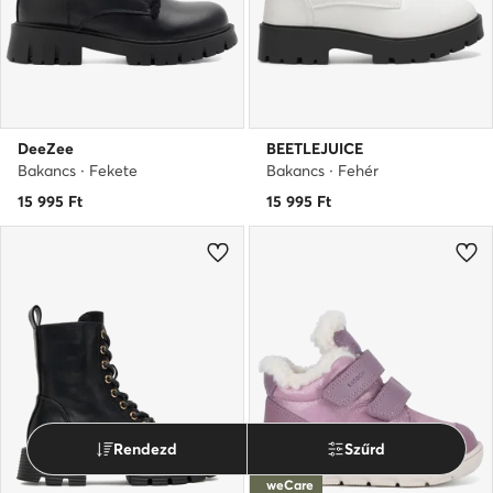
DeeZee
BEETLEJUICE
Bakancs · Fekete
Bakancs · Fehér
15 995
Ft
15 995
Ft
Rendezd
Szűrd
weCare