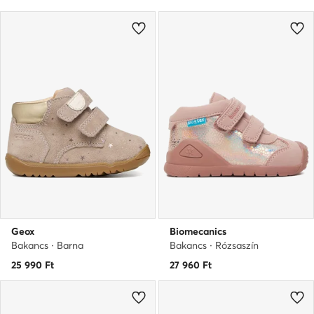
Geox
Biomecanics
Bakancs · Barna
Bakancs · Rózsaszín
25 990
Ft
27 960
Ft