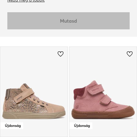
Nézd meg a többit
Mutasd
Újdonság
Újdonság