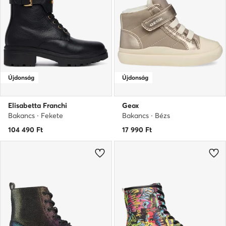
Újdonság
Újdonság
Elisabetta Franchi
Geox
Bakancs · Fekete
Bakancs · Bézs
104 490
Ft
17 990
Ft