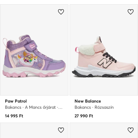
Paw Patrol
New Balance
Bakancs · A Mancs őrjárat · Lila
Bakancs · Rózsaszín
14 995
Ft
27 990
Ft