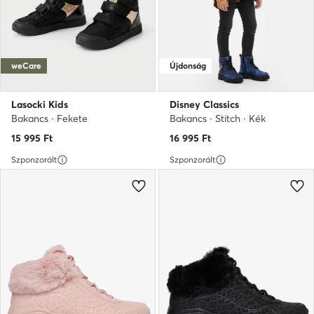
weCare
Újdonság
Lasocki Kids
Disney Classics
Bakancs · Fekete
Bakancs · Stitch · Kék
15 995
Ft
16 995
Ft
Szponzorált
Szponzorált