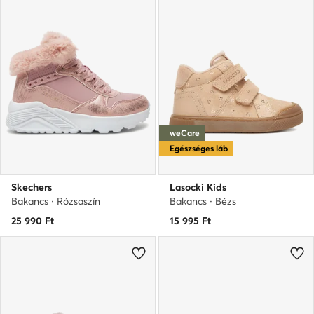
weCare
Egészséges láb
Skechers
Lasocki Kids
Bakancs · Rózsaszín
Bakancs · Bézs
25 990
Ft
15 995
Ft