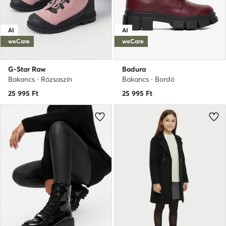
AI
AI
weCare
weCare
G-Star Raw
Badura
Bakancs · Rózsaszín
Bakancs · Bordó
25 995
Ft
25 995
Ft