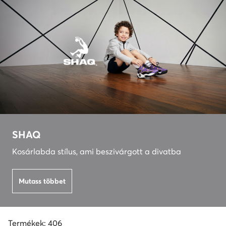
SHAQ
Kosárlabda stílus, ami beszivárgott a divatba
Mutass többet
Termékek: 406