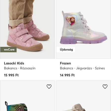
weCare
Újdonság
Lasocki Kids
Frozen
Bakancs · Rózsaszín
Bakancs · Jégvarázs · Színes
15 995
Ft
14 995
Ft