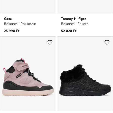
Geox
Tommy Hilfiger
Bakancs · Rózsaszín
Bakancs · Fekete
25 990
Ft
52 020
Ft