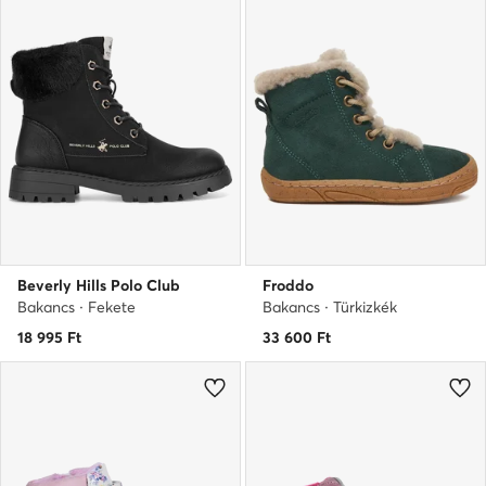
Beverly Hills Polo Club
Froddo
Bakancs · Fekete
Bakancs · Türkizkék
18 995
Ft
33 600
Ft