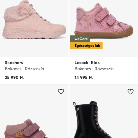
weCare
Egészséges láb
Skechers
Lasocki Kids
Bakancs · Rózsaszín
Bakancs · Rózsaszín
25 990
Ft
14 995
Ft