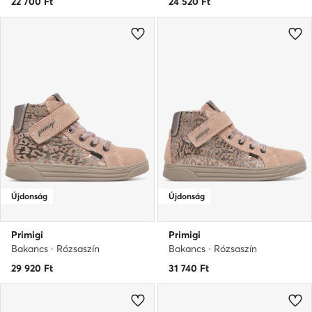
22 700
Ft
24 520
Ft
Újdonság
Újdonság
Primigi
Primigi
Bakancs · Rózsaszín
Bakancs · Rózsaszín
29 920
Ft
31 740
Ft