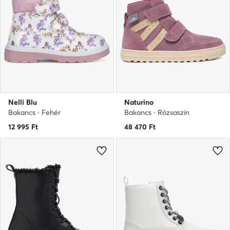
Nelli Blu
Naturino
Bakancs · Fehér
Bakancs · Rózsaszín
12 995
Ft
48 470
Ft