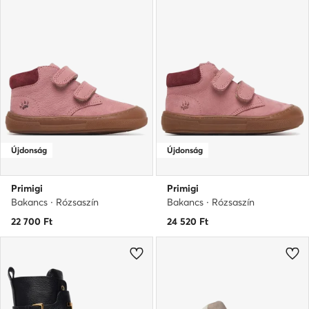
Újdonság
Újdonság
Primigi
Primigi
Bakancs · Rózsaszín
Bakancs · Rózsaszín
22 700
Ft
24 520
Ft