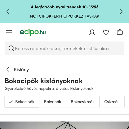
UGRÁS A FŐ TARTALOMRA
UGRÁS A KERESÉSHEZ
A legforróbb nyári trendek 10-35%!
NŐI CIPŐK
FÉRFI CIPŐK
KÉZITÁSKÁK
Keress rá a márkákra, termékekre, stílusokra
Kislány
Bokacipők kislányoknak
Gyerekcipő hűvös napokra, divatos kislányoknak
Bokacipők
Balerinák
Bokacsizmák
Csizmák