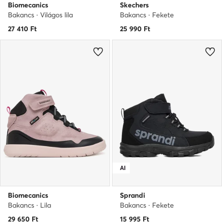
Biomecanics
Skechers
Bakancs · Világos lila
Bakancs · Fekete
27 410
Ft
25 990
Ft
AI
Biomecanics
Sprandi
Bakancs · Lila
Bakancs · Fekete
29 650
Ft
15 995
Ft