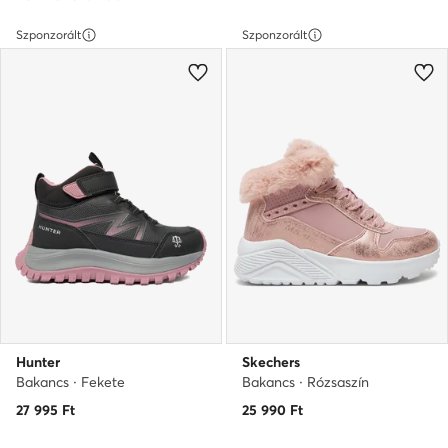
Szponzorált
Szponzorált
Hunter
Skechers
Bakancs · Fekete
Bakancs · Rózsaszín
27 995
Ft
25 990
Ft