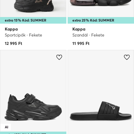
extra 15% Kód: SUMMER
extra 25% Kód: SUMMER
Kappa
Kappa
Sportcipők · Fekete
Szandál · Fekete
12 995
Ft
11 995
Ft
AI