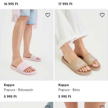
16 995
Ft
17 995
Ft
Kappa
Kappa
Papucs · Rózsaszín
Papucs · Bézs
5 995
Ft
5 995
Ft