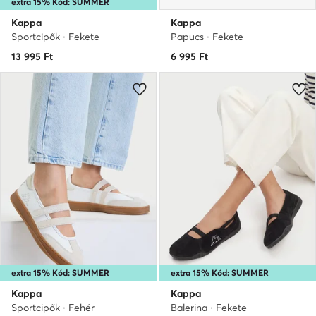
extra 15% Kód: SUMMER
Kappa
Kappa
Sportcipők · Fekete
Papucs · Fekete
13 995
Ft
6 995
Ft
extra 15% Kód: SUMMER
extra 15% Kód: SUMMER
Kappa
Kappa
Sportcipők · Fehér
Balerina · Fekete