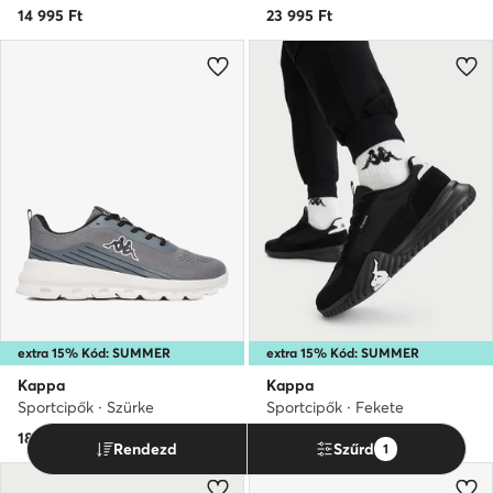
14 995
Ft
23 995
Ft
extra 15% Kód: SUMMER
extra 15% Kód: SUMMER
Kappa
Kappa
Sportcipők · Szürke
Sportcipők · Fekete
18 995
Ft
24 995
Ft
Rendezd
Szűrd
1