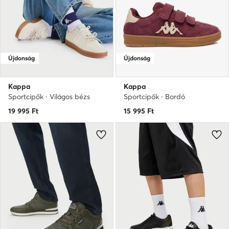
Újdonság
Újdonság
Kappa
Kappa
Sportcipők · Világos bézs
Sportcipők · Bordó
19 995
Ft
15 995
Ft