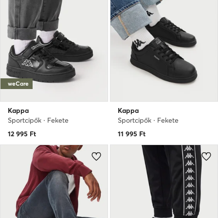
weCare
Kappa
Kappa
Sportcipők · Fekete
Sportcipők · Fekete
12 995
Ft
11 995
Ft