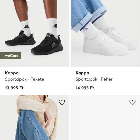
weCare
Kappa
Kappa
Sportcipők · Fekete
Sportcipők · Fehér
13 995
Ft
14 995
Ft