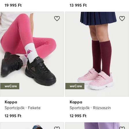
19 995
Ft
13 995
Ft
weCare
weCare
Kappa
Kappa
Sportcipők · Fekete
Sportcipők · Rózsaszín
12 995
Ft
12 995
Ft