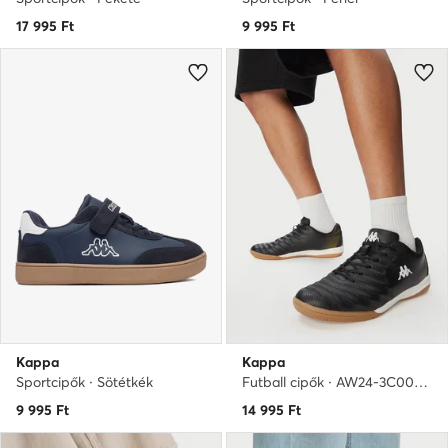
17 995
Ft
9 995
Ft
Kappa
Kappa
Sportcipők · Sötétkék
Futball cipők · AW24-3C002a-J · Fekete
9 995
Ft
14 995
Ft