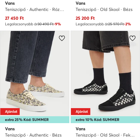
Vans
Vans
Teniszcipő · Authentic · Rózsaszín
Teniszcipő · Old Skool · Bézs
Aktuális ár
Aktuális ár
27 450
Ft
25 200
Ft
Legalacsonyabb ár
30 490 Ft
-9%
Legalacsonyabb ár
25 970 Ft
-2%
Ajánlat
Ajánlat
extra 25% Kód: SUMMER
extra 10% Kód: SUMMER
Vans
Vans
Teniszcipő · Authentic · Bézs
Teniszcipő · Old Skool · Fekete