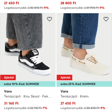
Aktuális ár
Aktuális ár
27 450
Ft
28 800
Ft
Legalacsonyabb ár
30 490 Ft
-9%
Legalacsonyabb ár
31 990 Ft
-9%
Ajánlat
Ajánlat
extra 10% Kód: SUMMER
extra 25% Kód: SUMMER
Vans
Vans
Teniszcipő · Knu Skool · Fekete
Teniszcipő · Krém
Aktuális ár
Aktuális ár
31 160
Ft
27 450
Ft
Legalacsonyabb ár
33 710 Ft
-7%
Legalacsonyabb ár
30 490 Ft
-9%