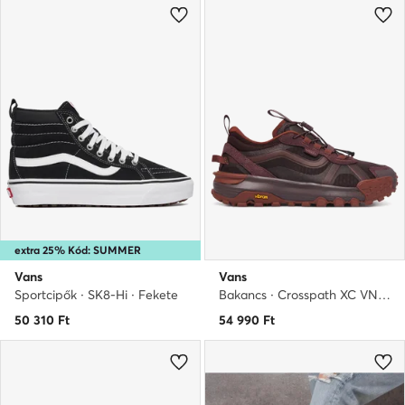
extra 25% Kód: SUMMER
Vans
Vans
Sportcipők · SK8-Hi · Fekete
Bakancs · Crosspath XC VN000EJJGRB1 · Barna
50 310
Ft
54 990
Ft