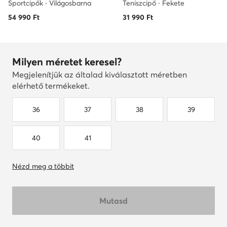
Sportcipők · Világosbarna
Teniszcipő · Fekete
54 990
Ft
31 990
Ft
Milyen méretet keresel?
Megjelenítjük az általad kiválasztott méretben
elérhető termékeket.
36
37
38
39
40
41
Nézd meg a többit
Mutasd