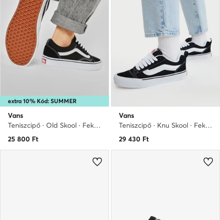
extra 10% Kód: SUMMER
Vans
Vans
Teniszcipő · Old Skool · Fekete
Teniszcipő · Knu Skool · Fekete
25 800
Ft
29 430
Ft