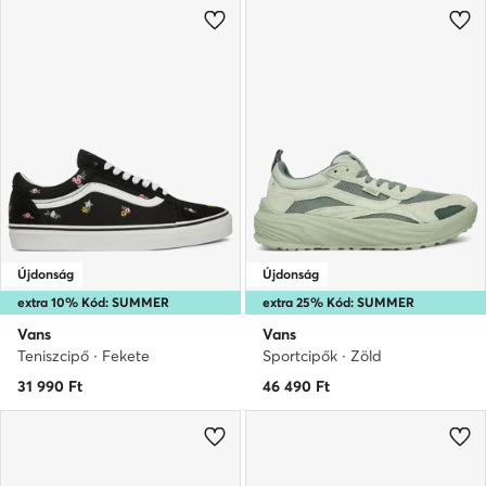
Újdonság
Újdonság
extra 10% Kód: SUMMER
extra 25% Kód: SUMMER
Vans
Vans
Teniszcipő · Fekete
Sportcipők · Zöld
31 990
Ft
46 490
Ft