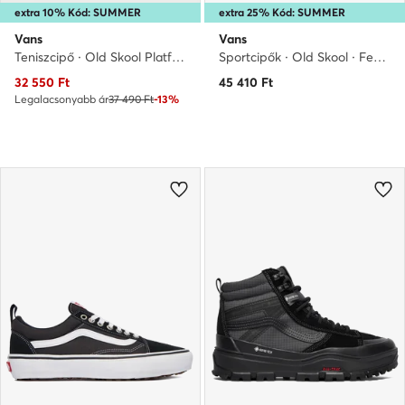
extra 10% Kód: SUMMER
extra 25% Kód: SUMMER
Vans
Vans
Teniszcipő · Old Skool Platform · Bézs
Sportcipők · Old Skool · Fekete
Aktuális ár
32 550
Ft
45 410
Ft
Legalacsonyabb ár
37 490 Ft
-13%