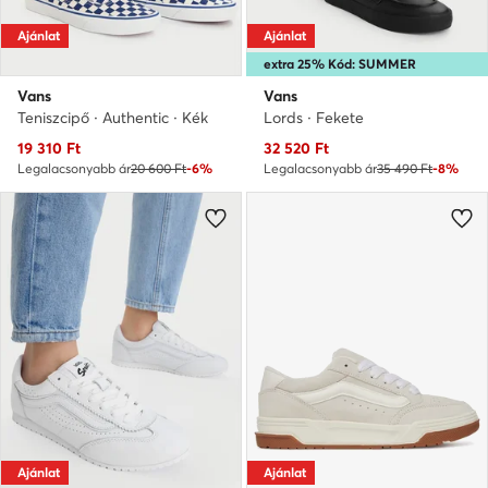
Ajánlat
Ajánlat
extra 25% Kód: SUMMER
Vans
Vans
Teniszcipő · Authentic · Kék
Lords · Fekete
Aktuális ár
Aktuális ár
19 310
Ft
32 520
Ft
Legalacsonyabb ár
20 600 Ft
-6%
Legalacsonyabb ár
35 490 Ft
-8%
Ajánlat
Ajánlat