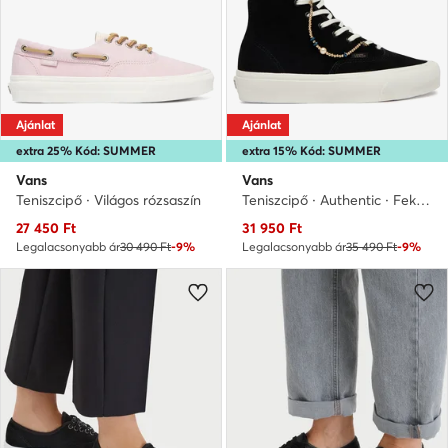
Ajánlat
Ajánlat
extra 25% Kód: SUMMER
extra 15% Kód: SUMMER
Vans
Vans
Teniszcipő · Világos rózsaszín
Teniszcipő · Authentic · Fekete
Aktuális ár
Aktuális ár
27 450
Ft
31 950
Ft
Legalacsonyabb ár
30 490 Ft
-9%
Legalacsonyabb ár
35 490 Ft
-9%