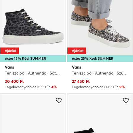
Ajánlat
Ajánlat
extra 15% Kód: SUMMER
extra 25% Kód: SUMMER
Vans
Vans
Teniszcipő · Authentic · Sötétszürke
Teniszcipő · Authentic · Szürke
Aktuális ár
Aktuális ár
30 400
Ft
27 450
Ft
Legalacsonyabb ár
31 990 Ft
-4%
Legalacsonyabb ár
30 490 Ft
-9%