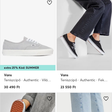
extra 25% Kód: SUMMER
Vans
Vans
Teniszcipő · Authentic · Világosszürke
Teniszcipő · Authentic · Fekete
30 490
Ft
23 550
Ft