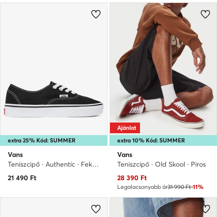
Ajánlat
extra 25% Kód: SUMMER
extra 10% Kód: SUMMER
Vans
Vans
Teniszcipő · Authentic · Fekete
Teniszcipő · Old Skool · Piros
Aktuális ár
21 490
Ft
28 390
Ft
Legalacsonyabb ár
31 990 Ft
-11%