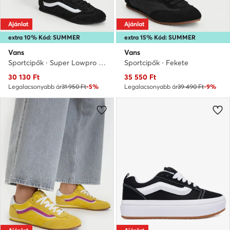
Ajánlat
Ajánlat
extra 10% Kód: SUMMER
extra 15% Kód: SUMMER
Vans
Vans
Sportcipők · Super Lowpro · Fekete
Sportcipők · Fekete
Aktuális ár
Aktuális ár
30 130
Ft
35 550
Ft
Legalacsonyabb ár
31 950 Ft
-5%
Legalacsonyabb ár
39 490 Ft
-9%