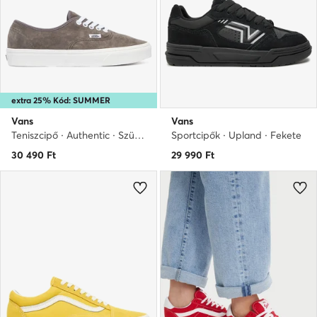
extra 25% Kód: SUMMER
Vans
Vans
Teniszcipő · Authentic · Szürke
Sportcipők · Upland · Fekete
30 490
Ft
29 990
Ft