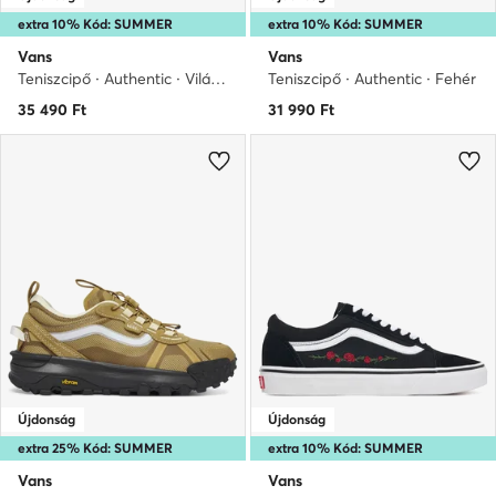
extra 10% Kód: SUMMER
extra 10% Kód: SUMMER
Vans
Vans
Teniszcipő · Authentic · Világos bézs
Teniszcipő · Authentic · Fehér
35 490
Ft
31 990
Ft
Újdonság
Újdonság
extra 25% Kód: SUMMER
extra 10% Kód: SUMMER
Vans
Vans