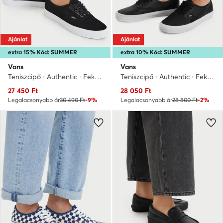
Ajánlat
Ajánlat
extra 15% Kód: SUMMER
extra 10% Kód: SUMMER
Vans
Vans
Teniszcipő · Authentic · Fekete
Teniszcipő · Authentic · Fekete
Aktuális ár
Aktuális ár
27 450
Ft
28 050
Ft
Legalacsonyabb ár
30 490 Ft
-9%
Legalacsonyabb ár
28 800 Ft
-2%