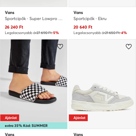
Vans
Vans
Sportcipők · Super Lowpro · Fehér
Sportcipők · Ekru
Aktuális ár
Aktuális ár
26 240
Ft
20 640
Ft
Legalacsonyabb ár
27 690 Ft
-5%
Legalacsonyabb ár
21 650 Ft
-4%
Ajánlat
Ajánlat
extra 35% Kód: SUMMER
Vans
Vans