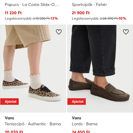
Papucs · La Costa Slide-On VN0A5HF527I1 · Fekete
Sportcipők · Fehér
Aktuális ár
Aktuális ár
11 230
Ft
21 900
Ft
Legalacsonyabb ár
13 030 Ft
-13%
Legalacsonyabb ár
24 390 Ft
-10%
Ajánlat
Ajánlat
Vans
Vans
Teniszcipő · Authentic · Barna
Lords · Barna
Aktuális ár
Aktuális ár
20 070
Ft
24 850
Ft