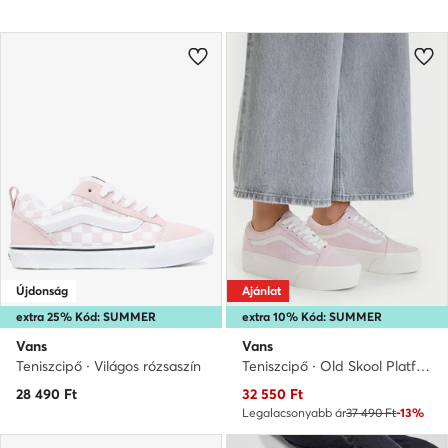
Újdonság
Ajánlat
extra 25% Kód: SUMMER
extra 10% Kód: SUMMER
Vans
Vans
Teniszcipő · Világos rózsaszín
Teniszcipő · Old Skool Platform · Világos rózsaszín
Aktuális ár
28 490
Ft
32 550
Ft
Legalacsonyabb ár
37 490 Ft
-13%