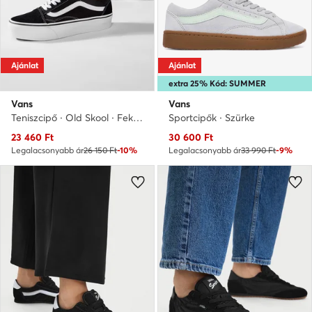
Ajánlat
Ajánlat
extra 25% Kód: SUMMER
Vans
Vans
Teniszcipő · Old Skool · Fekete
Sportcipők · Szürke
Aktuális ár
Aktuális ár
23 460
Ft
30 600
Ft
Legalacsonyabb ár
26 150 Ft
-10%
Legalacsonyabb ár
33 990 Ft
-9%