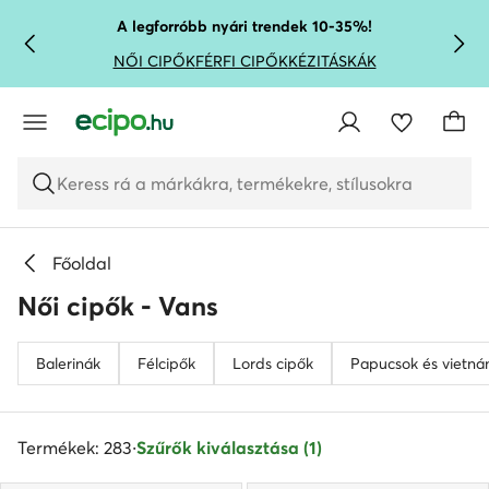
UGRÁS A FŐ TARTALOMRA
UGRÁS A KERESÉSHEZ
A legforróbb nyári trendek 10-35%!
NŐI CIPŐK
FÉRFI CIPŐK
KÉZITÁSKÁK
Keress rá a márkákra, termékekre, stílusokra
Főoldal
Női cipők - Vans
Balerinák
Félcipők
Lords cipők
Papucsok és vietná
Termékek: 283
·
Szűrők kiválasztása (1)