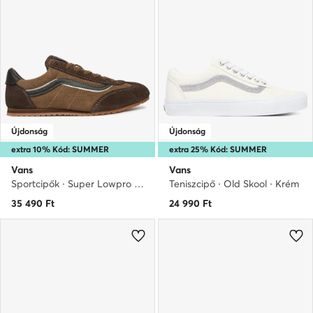
Újdonság
Újdonság
extra 10% Kód: SUMMER
extra 25% Kód: SUMMER
Vans
Vans
Sportcipők · Super Lowpro · Barna
Teniszcipő · Old Skool · Krém
35 490
Ft
24 990
Ft