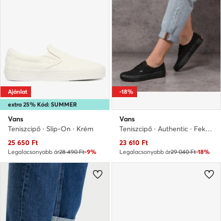
Ajánlat
-18%
extra 25% Kód: SUMMER
Vans
Vans
Teniszcipő · Slip-On · Krém
Teniszcipő · Authentic · Fekete
Aktuális ár
Aktuális ár
25 650
Ft
23 610
Ft
Legalacsonyabb ár
28 490 Ft
-9%
Legalacsonyabb ár
29 040 Ft
-18%