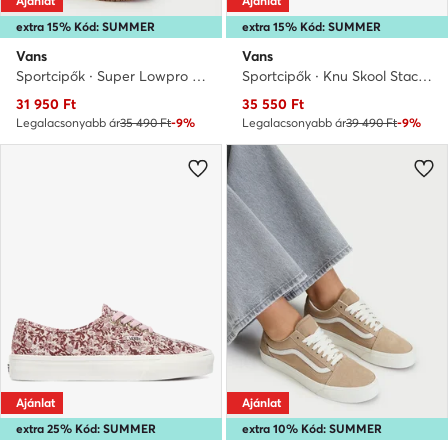
Ajánlat
Ajánlat
extra 15% Kód: SUMMER
extra 15% Kód: SUMMER
Vans
Vans
Sportcipők · Super Lowpro · Sárga
Sportcipők · Knu Skool Stack · Fekete
Aktuális ár
Aktuális ár
31 950
Ft
35 550
Ft
Legalacsonyabb ár
35 490 Ft
-9%
Legalacsonyabb ár
39 490 Ft
-9%
Ajánlat
Ajánlat
extra 25% Kód: SUMMER
extra 10% Kód: SUMMER