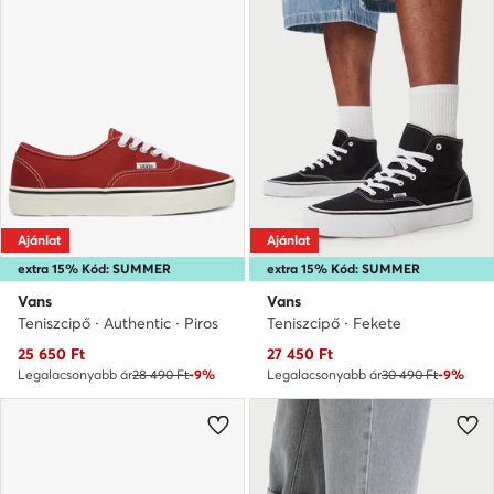
Ajánlat
Ajánlat
extra 15% Kód: SUMMER
extra 15% Kód: SUMMER
Vans
Vans
Teniszcipő · Authentic · Piros
Teniszcipő · Fekete
Aktuális ár
Aktuális ár
25 650
Ft
27 450
Ft
Legalacsonyabb ár
28 490 Ft
-9%
Legalacsonyabb ár
30 490 Ft
-9%