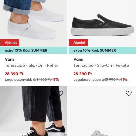
Ajánlat
Ajánlat
extra 10% Kód: SUMMER
extra 10% Kód: SUMMER
Vans
Vans
Teniszcipő · Slip-On · Fehér
Teniszcipő · Slip-On · Fekete
Aktuális ár
Aktuális ár
28 390
Ft
28 390
Ft
Legalacsonyabb ár
31 990 Ft
-11%
Legalacsonyabb ár
31 990 Ft
-11%