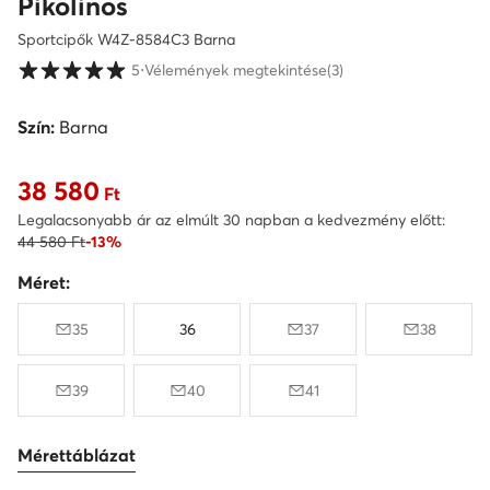
Pikolinos
Sportcipők W4Z-8584C3 Barna
Vásárlói értékelések 1-5 skálán
5
⋅
Vélemények megtekintése
(3)
Szín:
Barna
38 580
Aktuális ár 38 580 Ft
Ft
Legalacsonyabb ár az elmúlt 30 napban a kedvezmény előtt:
44 580 Ft
-13%
Méret:
35
36
37
38
39
40
41
Mérettáblázat