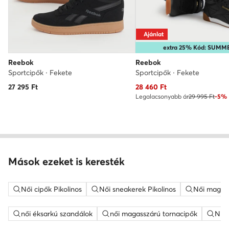
Ajánlat
extra 25% Kód: SUMM
Reebok
Reebok
Sportcipők · Fekete
Sportcipők · Fekete
Aktuális ár
27 295
Ft
28 460
Ft
Legalacsonyabb ár
29 995 Ft
-5%
Mások ezeket is keresték
Női cipők Pikolinos
Női sneakerek Pikolinos
Női magass
női éksarkú szandálok
női magasszárú tornacipők
Nine