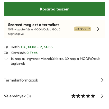
Kosárba teszem
Szerezd meg ezt a terméket
+3 858 Ft
10% visszatérítés a MODIVOclub GOLD
Dowied
segítségével
Hétfő:
Cs., 13.08 - P., 14.08
Kiszállítás
0 Ft-tól
14 nap az ingyenes visszaküldésre, 30 nap a MODIVOclub
tagjainak
Termékinformációk
Vélemények (3)