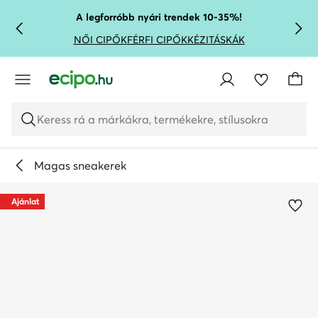
UGRÁS A FŐ TARTALOMRA
UGRÁS A KERESÉSHEZ
A legforróbb nyári trendek 10-35%!
NŐI CIPŐK
FÉRFI CIPŐK
KÉZITÁSKÁK
Keress rá a márkákra, termékekre, stílusokra
Magas sneakerek
Ajánlat