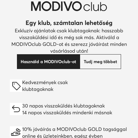
Egy klub, számtalan lehetőség
Exkluzív ajánlatok csak klubtagoknak: hosszabb
visszaküldési idő és még sok más. Aktiváld a
MODIVOclub GOLD-ot és szerezz jóváírást minden
vásárlásod után!
Használd a MODIVOclub-ot
Tudj meg többet
Kedvezmények csak
klubtagoknak
30 napos visszaküldés klubtagoknak
14 napos visszaküldés mindenki másnak
10% jóváírás a MODIVOclub GOLD tagsággal
online és üzleteinkben, egész évben