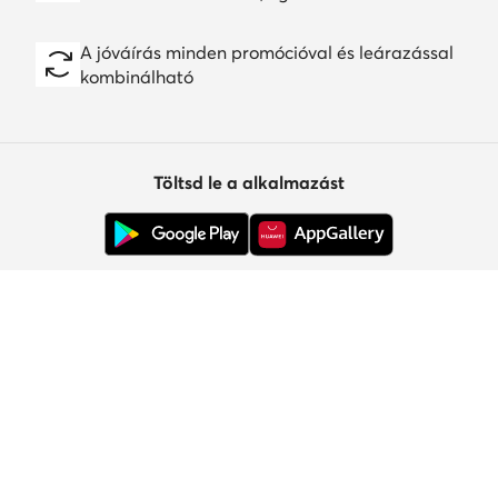
A jóváírás minden promócióval és leárazással
kombinálható
Töltsd le a alkalmazást
Ügyfélszolgálat
Rólunk
Információk