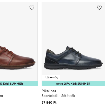
Újdonság
25% Kód: SUMMER
extra 25% Kód: SUMMER
Pikolinos
na
Sportcipők · Sötétkék
57 840
Ft