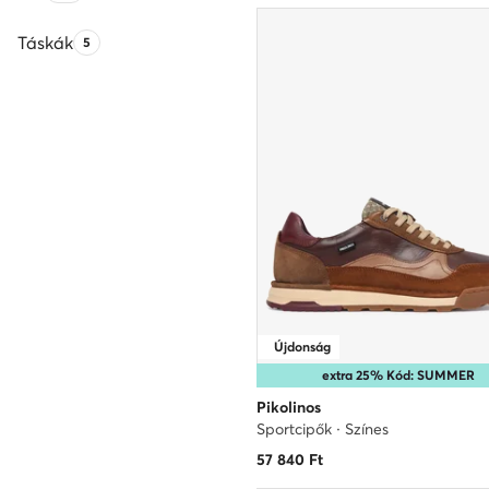
Táskák
Termékek száma:
5
Újdonság
extra 25% Kód: SUMMER
Pikolinos
Sportcipők · Színes
57 840
Ft