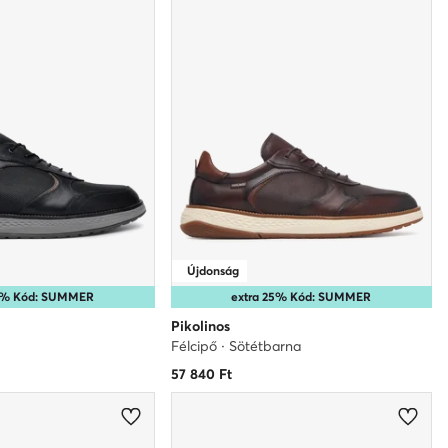
Újdonság
25% Kód: SUMMER
extra 25% Kód: SUMMER
Pikolinos
Félcipő · Sötétbarna
57 840
Ft