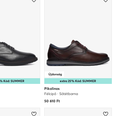
Újdonság
25% Kód: SUMMER
extra 25% Kód: SUMMER
Pikolinos
Félcipő · Sötétbarna
50 610
Ft