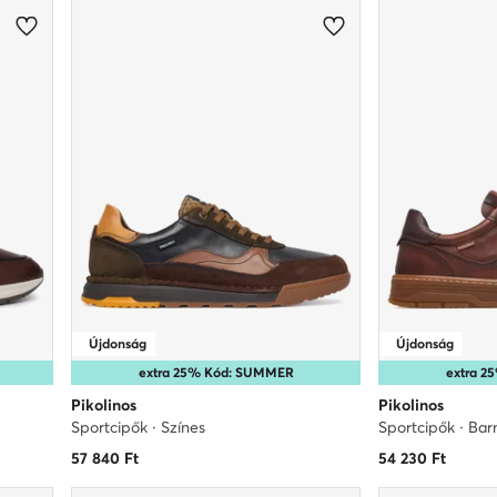
Újdonság
Újdonság
extra 25% Kód: SUMMER
extra 
Pikolinos
Pikolinos
Sportcipők · Színes
Sportcipők · Bar
57 840
Ft
54 230
Ft