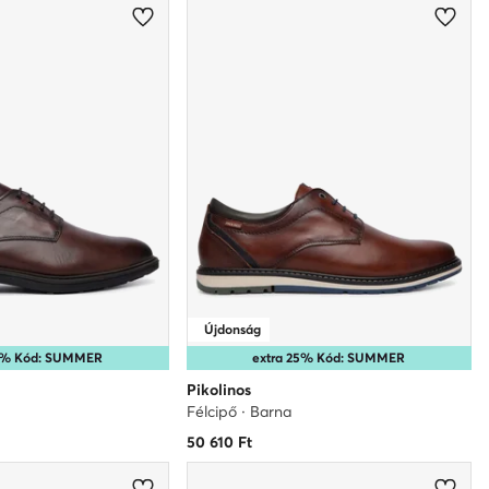
Újdonság
25% Kód: SUMMER
extra 25% Kód: SUMMER
Pikolinos
Félcipő · Barna
50 610
Ft