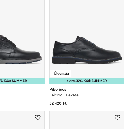
Újdonság
25% Kód: SUMMER
extra 25% Kód: SUMMER
Pikolinos
Félcipő · Fekete
52 420
Ft