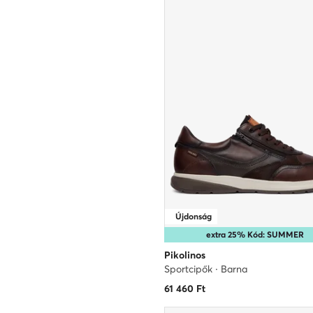
Újdonság
extra 25% Kód: SUMMER
Pikolinos
Sportcipők · Barna
61 460
Ft