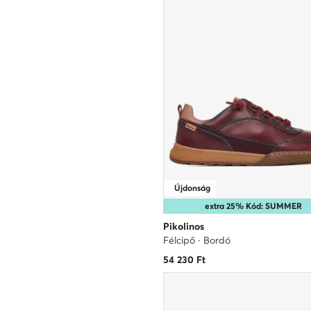
Újdonság
extra 25% Kód: SUMMER
Pikolinos
Félcipő · Bordó
54 230
Ft