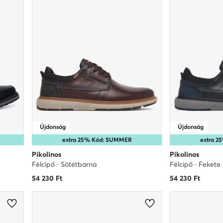
Újdonság
Újdonság
extra 25% Kód: SUMMER
extra 
Pikolinos
Pikolinos
Félcipő · Sötétbarna
Félcipő · Fekete
54 230
Ft
54 230
Ft