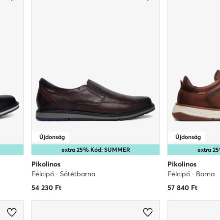
Újdonság
Újdonság
extra 25% Kód: SUMMER
extra 
Pikolinos
Pikolinos
Félcipő · Sötétbarna
Félcipő · Barna
54 230
Ft
57 840
Ft