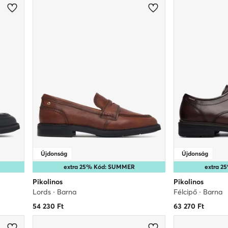
Újdonság
Újdonság
extra 25% Kód: SUMMER
extra 
Pikolinos
Pikolinos
Lords · Barna
Félcipő · Barna
54 230
Ft
63 270
Ft