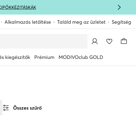
CIPŐK
KÉZITÁSKÁK
Alkalmazás letöltése
Találd meg az üzletet
Segítség
s kiegészítők
Prémium
MODIVOclub GOLD
Összes szűrő