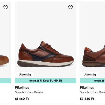
Újdonság
Újdonság
extra 25% Kód: SUMMER
extra 
Pikolinos
Pikolinos
Sportcipők · Barna
Sportcipők · Bar
61 460
Ft
57 840
Ft