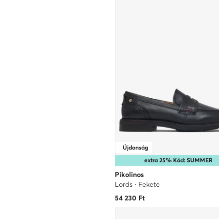
Újdonság
extra 25% Kód: SUMMER
Pikolinos
Lords · Fekete
54 230
Ft