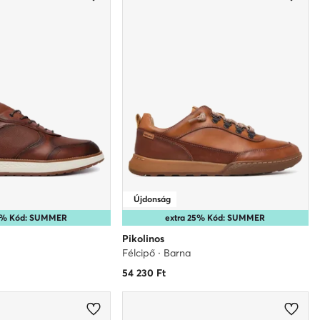
Újdonság
25% Kód: SUMMER
extra 25% Kód: SUMMER
Pikolinos
Félcipő · Barna
54 230
Ft