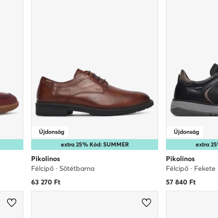
Újdonság
Újdonság
extra 25% Kód: SUMMER
extra 
Pikolinos
Pikolinos
Félcipő · Sötétbarna
Félcipő · Fekete
63 270
Ft
57 840
Ft