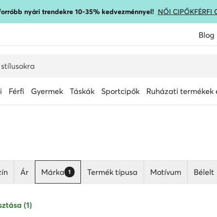
gforróbb nyári trendekre 10-35% kedvezménnyel!
NŐI CIPŐK
FÉRFI 
Blog
i
Férfi
Gyermek
Táskák
Sportcipők
Ruházati termékek é
zín
Ár
Márka
Termék típusa
Motívum
Bélelt
1
ztása (1)