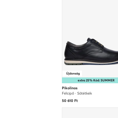
Újdonság
extra 25% Kód: SUMMER
Pikolinos
Félcipő · Sötétkék
50 610
Ft