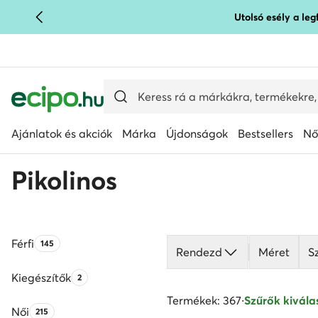
Utolsó esély a le
UGRÁS A FŐ TARTALOMRA
UGRÁS A KERESÉSHEZ
Ajánlatok és akciók
Márka
Újdonságok
Bestsellers
Nő
Pikolinos
Férfi
Termékek száma:
145
Rendezd
Méret
S
Kiegészítők
Termékek száma:
2
Termékek: 367
·
Szűrők kiválas
Női
Termékek száma:
215