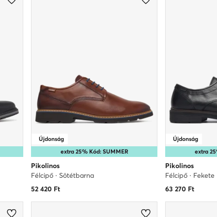
Újdonság
Újdonság
extra 25% Kód: SUMMER
extra 
Pikolinos
Pikolinos
Félcipő · Sötétbarna
Félcipő · Fekete
52 420
Ft
63 270
Ft