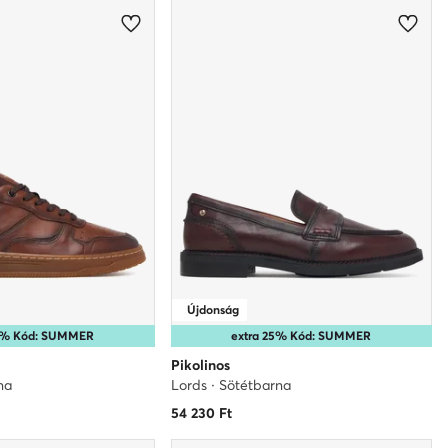
Újdonság
25% Kód: SUMMER
extra 25% Kód: SUMMER
Pikolinos
na
Lords · Sötétbarna
54 230
Ft