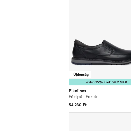
Újdonság
extra 25% Kód: SUMMER
Pikolinos
Félcipő · Fekete
54 230
Ft