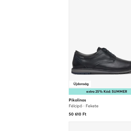
Újdonság
extra 25% Kód: SUMMER
Pikolinos
Félcipő · Fekete
50 610
Ft