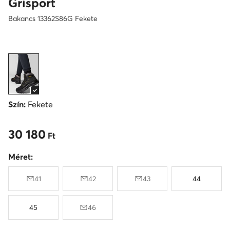
Grisport
Bakancs 13362S86G Fekete
Szín:
Fekete
30 180
30 180 Ft
Ft
Méret:
41
42
43
44
45
46