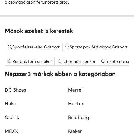
a csomagoláson feltüntetett ártól.
Mások ezeket is keresték
Sportfelszerelés Grisport
Sportcipők férfiaknak Grisport
Reebok férfi sneaker
fehér női sneaker
fekete női cipő
Népszerű márkák ebben a kategóriában
DC Shoes
Merrell
Hoka
Hunter
Clarks
Billabong
MEXX
Rieker