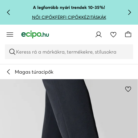
UGRÁS A FŐ TARTALOMRA
UGRÁS A KERESÉSHEZ
A legforróbb nyári trendek 10-35%!
NŐI CIPŐK
FÉRFI CIPŐK
KÉZITÁSKÁK
Keress rá a márkákra, termékekre, stílusokra
Magas túracipők