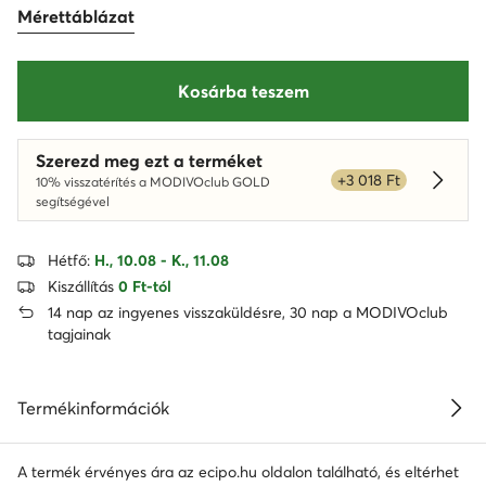
Mérettáblázat
Kosárba teszem
Szerezd meg ezt a terméket
+3 018 Ft
10% visszatérítés a MODIVOclub GOLD
Dowied
segítségével
Hétfő:
H., 10.08 - K., 11.08
Kiszállítás
0 Ft-tól
14 nap az ingyenes visszaküldésre, 30 nap a MODIVOclub
tagjainak
Termékinformációk
A termék érvényes ára az ecipo.hu oldalon található, és eltérhet