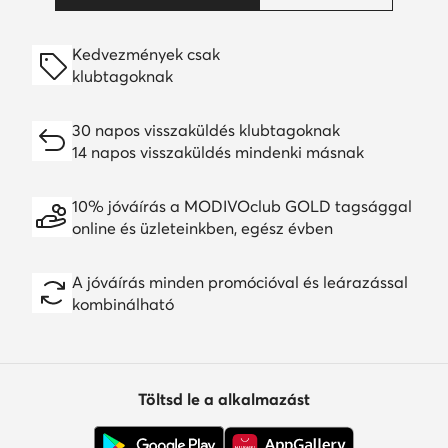
Kedvezmények csak
klubtagoknak
30 napos visszaküldés klubtagoknak
14 napos visszaküldés mindenki másnak
10% jóváírás a MODIVOclub GOLD tagsággal
online és üzleteinkben, egész évben
A jóváírás minden promócióval és leárazással
kombinálható
Töltsd le a alkalmazást