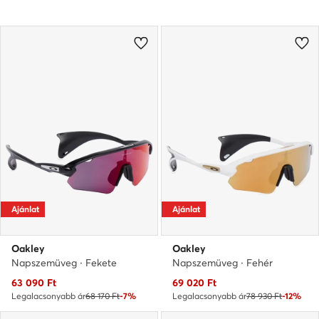
Ajánlat
Ajánlat
Oakley
Oakley
Napszemüveg · Fekete
Napszemüveg · Fehér
Aktuális ár
Aktuális ár
63 090
Ft
69 020
Ft
Legalacsonyabb ár
68 170 Ft
-7%
Legalacsonyabb ár
78 930 Ft
-12%