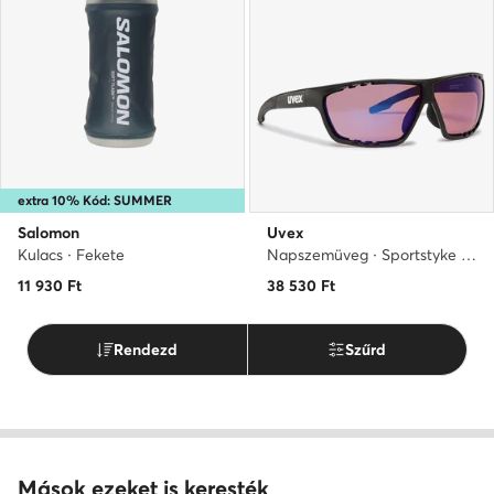
extra 10% Kód: SUMMER
Salomon
Uvex
Kulacs · Fekete
Napszemüveg · Sportstyke 706 Cv S5320182296 · Lila
11 930
Ft
38 530
Ft
Rendezd
Szűrd
Mások ezeket is keresték