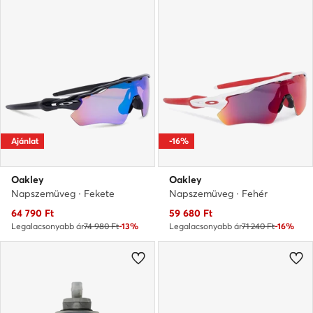
Ajánlat
-16%
Oakley
Oakley
Napszemüveg · Fekete
Napszemüveg · Fehér
Aktuális ár
Aktuális ár
64 790
Ft
59 680
Ft
Legalacsonyabb ár
74 980 Ft
-13%
Legalacsonyabb ár
71 240 Ft
-16%