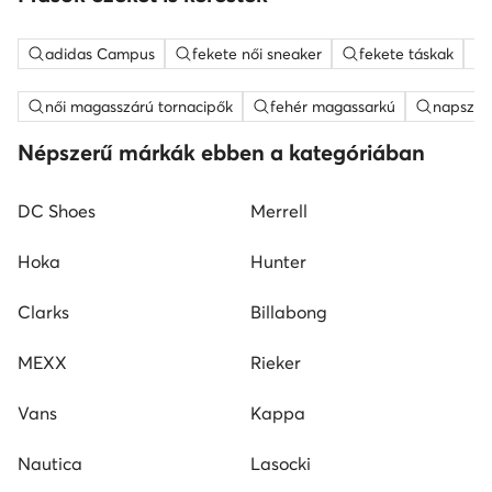
adidas Campus
fekete női sneaker
fekete táskak
női magasszárú tornacipők
fehér magassarkú
napszem
Népszerű márkák ebben a kategóriában
DC Shoes
Merrell
Hoka
Hunter
Clarks
Billabong
MEXX
Rieker
Vans
Kappa
Nautica
Lasocki