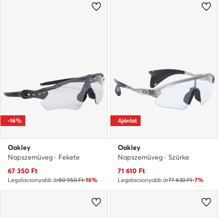
-16%
Ajánlat
Oakley
Oakley
Napszemüveg · Fekete
Napszemüveg · Szürke
Aktuális ár
Aktuális ár
67 350
Ft
71 610
Ft
Legalacsonyabb ár
80 950 Ft
-16%
Legalacsonyabb ár
77 630 Ft
-7%