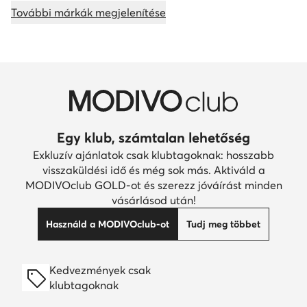
További márkák megjelenítése
Egy klub, számtalan lehetőség
Exkluzív ajánlatok csak klubtagoknak: hosszabb
visszaküldési idő és még sok más. Aktiváld a
MODIVOclub GOLD-ot és szerezz jóváírást minden
vásárlásod után!
Használd a MODIVOclub-ot
Tudj meg többet
Kedvezmények csak
klubtagoknak