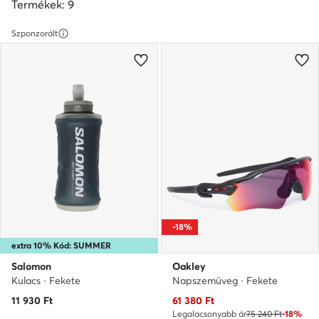
Termékek: 9
Szponzorált
-18%
extra 10% Kód: SUMMER
Salomon
Oakley
Kulacs · Fekete
Napszemüveg · Fekete
Aktuális ár
11 930
Ft
61 380
Ft
Legalacsonyabb ár
75 240 Ft
-18%