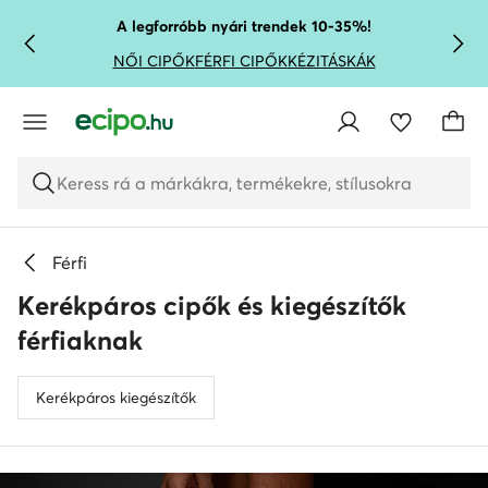
UGRÁS A FŐ TARTALOMRA
UGRÁS A KERESÉSHEZ
A legforróbb nyári trendek 10-35%!
NŐI CIPŐK
FÉRFI CIPŐK
KÉZITÁSKÁK
Keress rá a márkákra, termékekre, stílusokra
Férfi
Kerékpáros cipők és kiegészítők
férfiaknak
Kerékpáros kiegészítők