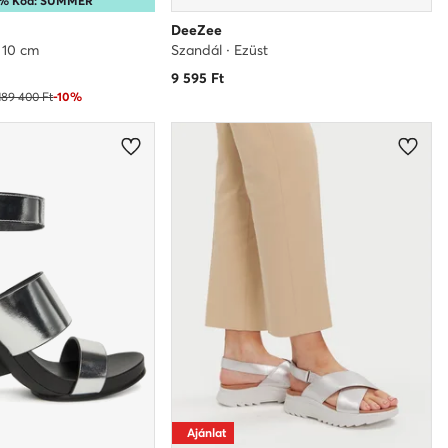
15% Kód: SUMMER
DeeZee
· 10 cm
Szandál · Ezüst
9 595
Ft
189 400 Ft
-10%
Ajánlat