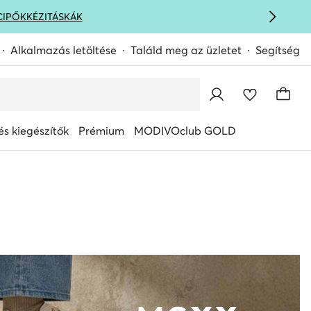
CIPŐK
KÉZITÁSKÁK
Alkalmazás letöltése
Találd meg az üzletet
Segítség
s kiegészítők
Prémium
MODIVOclub GOLD