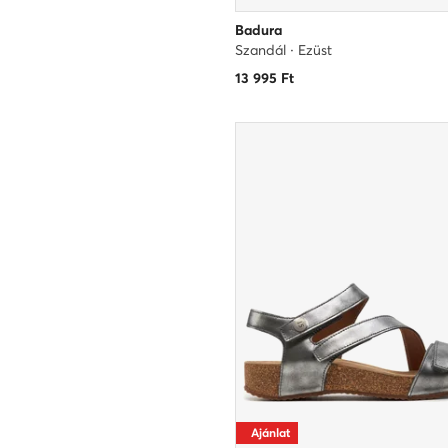
Badura
Szandál · Ezüst
13 995
Ft
Ajánlat