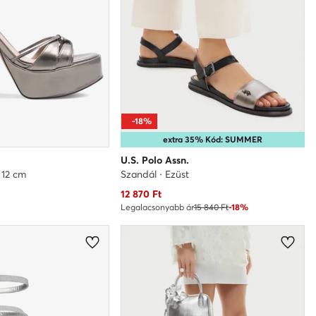
-18%
extra 35% Kód: SUMMER
U.S. Polo Assn.
 12 cm
Szandál · Ezüst
Aktuális ár
12 870
Ft
Legalacsonyabb ár
15 840 Ft
-18%