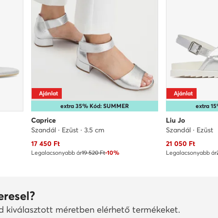
Ajánlat
Ajánlat
extra 35% Kód: SUMMER
extra 
Caprice
Liu Jo
Szandál · Ezüst · 3.5 cm
Szandál · Ezüst
Aktuális ár
Aktuális ár
17 450
Ft
21 050
Ft
Legalacsonyabb ár
19 520 Ft
-10%
Legalacsonyabb ár
eresel?
ad kiválasztott méretben elérhető termékeket.