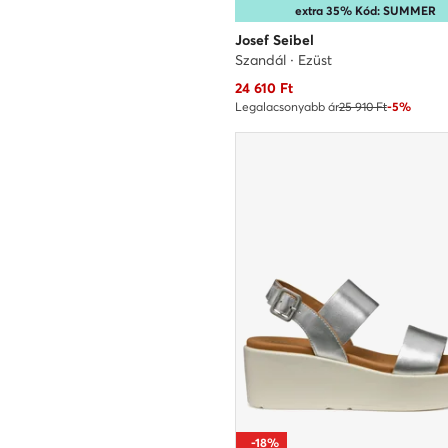
extra 35% Kód: SUMMER
Josef Seibel
Szandál · Ezüst
Aktuális ár
24 610
Ft
Legalacsonyabb ár
25 910 Ft
-5%
-18%