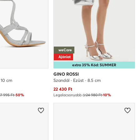
weCare
Ajánlat
extra 35% Kód: SUMMER
GINO ROSSI
· 10 cm
Szandál · Ezüst · 8.5 cm
Aktuális ár
22 430
Ft
17 995 Ft
-50%
Legalacsonyabb ár
24 980 Ft
-10%