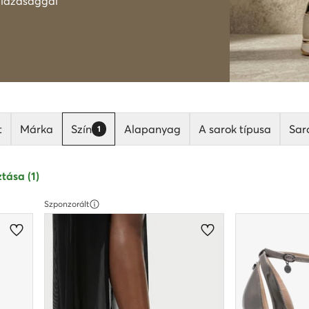
i lazasággal
t
Márka
Szín
Alapanyag
A sarok típusa
Sar
1
tása (1)
Szponzorált