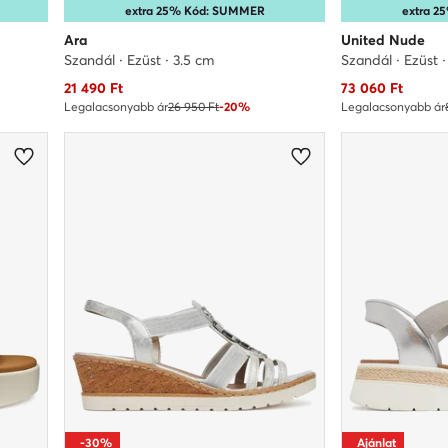
extra 25% Kód: SUMMER
extra 
Ara
United Nude
Szandál · Ezüst · 3.5 cm
Szandál · Ezüst 
Aktuális ár
Aktuális ár
21 490
Ft
73 060
Ft
Legalacsonyabb ár
26 950 Ft
-20%
Legalacsonyabb ár
-30%
Ajánlat