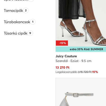
Tornacipők
Termékek száma:
2
Túrabakancsok
Termékek száma:
1
Tűsarkú cipők
Termékek száma:
9
-15%
extra 35% Kód: SUMMER
Juicy Couture
Szandál · Ezüst · 9.5 cm
Aktuális ár
13 270
Ft
Legalacsonyabb ár
15 720 Ft
-15%