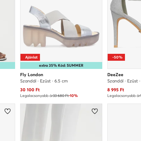
Ajánlat
-50%
extra 35% Kód: SUMMER
Fly London
DeeZee
Szandál · Ezüst · 6.5 cm
Szandál · Ezüst 
Aktuális ár
Aktuális ár
30 100
Ft
8 995
Ft
Legalacsonyabb ár
33 680 Ft
-10%
Legalacsonyabb ár