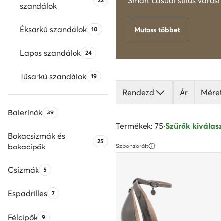
Termékek száma:
Smart casual stílus város
22
szandálok
Éksarkú szandálok
Termékek száma:
10
Mutass többet
Lapos szandálok
Termékek száma:
24
Tűsarkú szandálok
Termékek száma:
19
Rendezd
Ár
Mére
Balerinák
Termékek száma:
39
Termékek: 75
·
Szűrők kiválasz
Bokacsizmák és
Termékek száma:
25
bokacipők
Szponzorált
Csizmák
Termékek száma:
5
Espadrilles
Termékek száma:
7
Félcipők
Termékek száma:
9