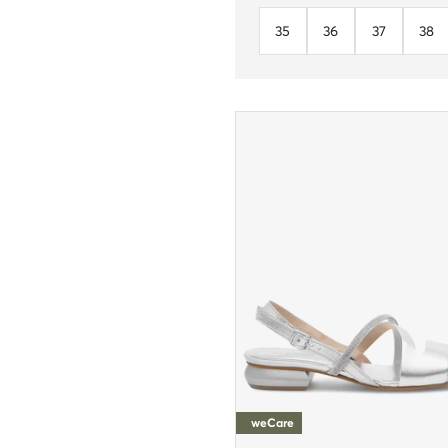
35
36
37
38
weCare