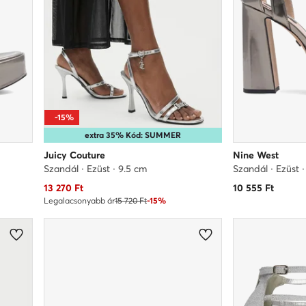
-15%
extra 35% Kód: SUMMER
Juicy Couture
Nine West
Szandál · Ezüst · 9.5 cm
Szandál · Ezüst ·
Aktuális ár
13 270
Ft
10 555
Ft
Legalacsonyabb ár
15 720 Ft
-15%