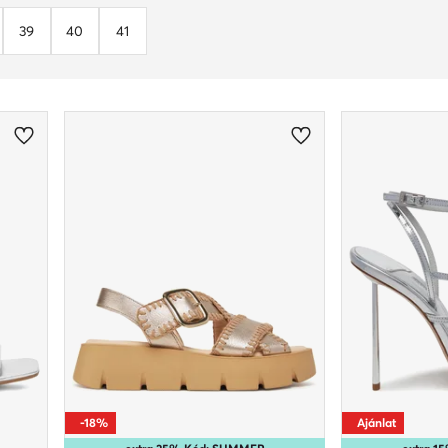
39
40
41
-18%
Ajánlat