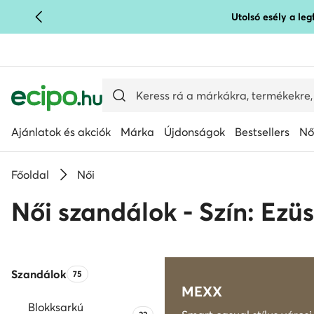
Utolsó esély a le
UGRÁS A FŐ TARTALOMRA
UGRÁS A KERESÉSHEZ
Ajánlatok és akciók
Márka
Újdonságok
Bestsellers
Nő
Főoldal
Női
Női szandálok - Szín: Ezüs
Szandálok
Termékek száma:
75
MEXX
Blokksarkú