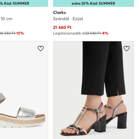
25% Kód: SUMMER
extra 25% Kód: SUMMER
Clarks
· 10 cm
Szandál · Ezüst
Aktuális ár
21 460
Ft
86 550 Ft
-15%
Legalacsonyabb ár
23 540 Ft
-8%