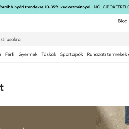
gforróbb nyári trendekre 10-35% kedvezménnyel!
NŐI CIPŐK
FÉRFI 
Blog
i
Férfi
Gyermek
Táskák
Sportcipők
Ruházati termékek é
t