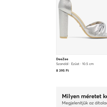
DeeZee
Szandál · Ezüst · 10.5 cm
8 395
Ft
Milyen méretet k
Megjelenítjük az által