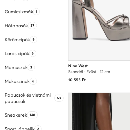
Gumicsizmák
Termékek száma:
1
Hótaposók
Termékek száma:
37
Körömcipők
Termékek száma:
9
Lords cipők
Termékek száma:
6
Nine West
Mamuszok
Termékek száma:
3
Szandál · Ezüst · 12 cm
10 555
Ft
Mokaszinok
Termékek száma:
6
Papucsok és vietnámi
Termékek száma:
63
papucsok
Sneakerek
Termékek száma:
148
Sport lábbelik
Termékek száma:
2