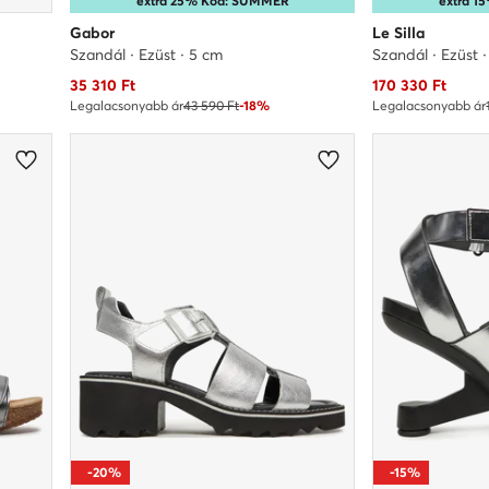
extra 25% Kód: SUMMER
extra 
Gabor
Le Silla
Szandál · Ezüst · 5 cm
Szandál · Ezüst 
Aktuális ár
Aktuális ár
35 310
Ft
170 330
Ft
Legalacsonyabb ár
43 590 Ft
-18%
Legalacsonyabb ár
-20%
-15%