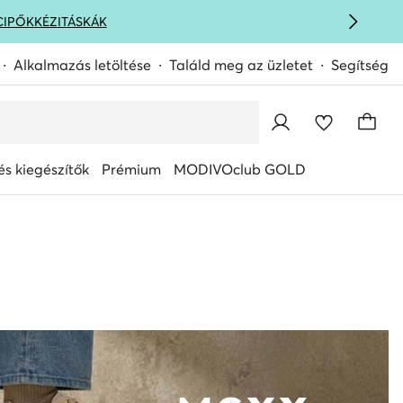
CIPŐK
KÉZITÁSKÁK
Alkalmazás letöltése
Találd meg az üzletet
Segítség
s kiegészítők
Prémium
MODIVOclub GOLD