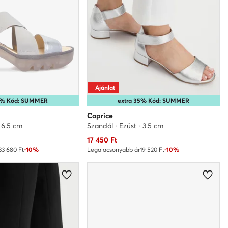
Ajánlat
35% Kód: SUMMER
extra 35% Kód: SUMMER
Caprice
· 6.5 cm
Szandál · Ezüst · 3.5 cm
Aktuális ár
17 450
Ft
33 680 Ft
-10%
Legalacsonyabb ár
19 520 Ft
-10%