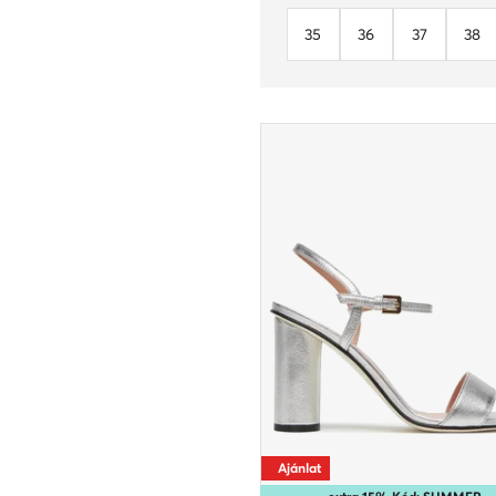
35
36
37
38
Ajánlat