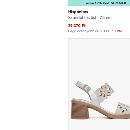
extra 15% Kód: SUMMER
Hispanitas
Szandál · Ezüst · 7.5 cm
Aktuális ár
29 370
Ft
Legalacsonyabb ár
62 380 Ft
-52%