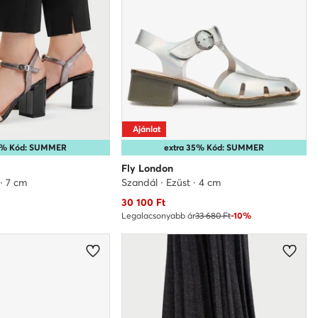
Ajánlat
25% Kód: SUMMER
extra 35% Kód: SUMMER
Fly London
 · 7 cm
Szandál · Ezüst · 4 cm
Aktuális ár
30 100
Ft
Legalacsonyabb ár
33 680 Ft
-10%