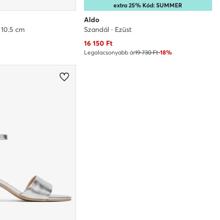
extra 25% Kód: SUMMER
Aldo
· 10.5 cm
Szandál · Ezüst
Aktuális ár
16 150
Ft
Legalacsonyabb ár
19 730 Ft
-18%