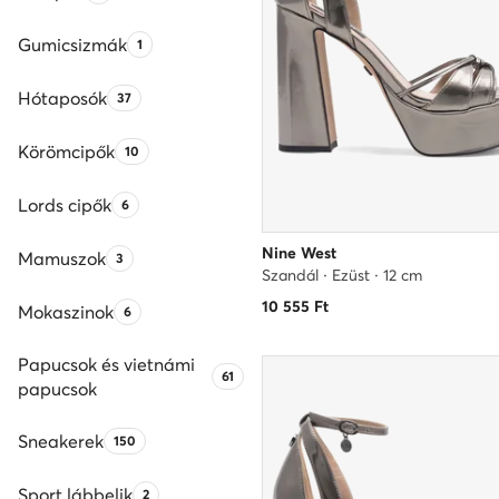
Gumicsizmák
Termékek száma:
1
Hótaposók
Termékek száma:
37
Körömcipők
Termékek száma:
10
Lords cipők
Termékek száma:
6
Nine West
Mamuszok
Termékek száma:
3
Szandál · Ezüst · 12 cm
10 555
Ft
Mokaszinok
Termékek száma:
6
Papucsok és vietnámi
Termékek száma:
61
papucsok
Sneakerek
Termékek száma:
150
Sport lábbelik
Termékek száma:
2