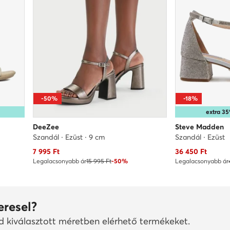
-50%
-18%
extra 
DeeZee
Steve Madden
Szandál · Ezüst · 9 cm
Szandál · Ezüst
Aktuális ár
Aktuális ár
7 995
Ft
36 450
Ft
Legalacsonyabb ár
15 995 Ft
-50%
Legalacsonyabb ár
eresel?
ad kiválasztott méretben elérhető termékeket.