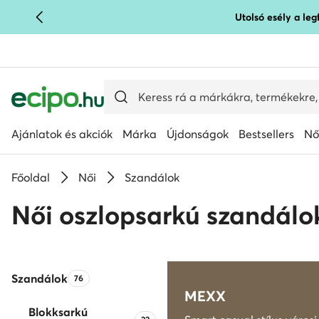
Utolsó esély a le
UGRÁS A FŐ TARTALOMRA
UGRÁS A KERESÉSHEZ
Ajánlatok és akciók
Márka
Újdonságok
Bestsellers
Nő
Főoldal
Női
Szandálok
Női oszlopsarkú szandálok
Szandálok
Termékek száma:
76
MEXX
Blokksarkú