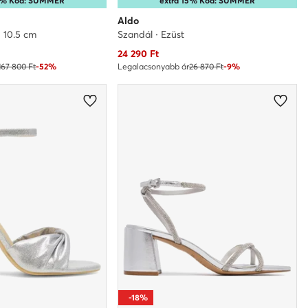
25% Kód: SUMMER
extra 15% Kód: SUMMER
Aldo
· 10.5 cm
Szandál · Ezüst
Aktuális ár
24 290
Ft
167 800 Ft
-52%
Legalacsonyabb ár
26 870 Ft
-9%
-18%