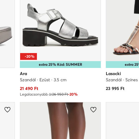
-20%
extra 25% Kód: SUMMER
extra 
Ara
Lasocki
Szandál · Ezüst · 3.5 cm
Szandál · Színes
Aktuális ár
21 490
Ft
23 995
Ft
Legalacsonyabb ár
26 950 Ft
-20%