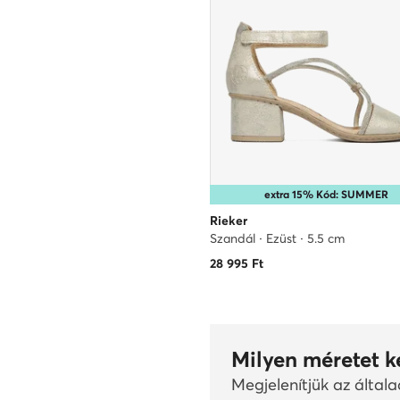
extra 15% Kód: SUMMER
Rieker
Szandál · Ezüst · 5.5 cm
28 995
Ft
Milyen méretet k
Megjelenítjük az által