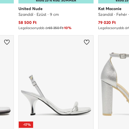
extra 25% Kód: SUMMER
extra 
United Nude
Kat Maconie
Szandál · Ezüst · 9 cm
Szandál · Fehér 
Aktuális ár
Aktuális ár
58 500
Ft
79 020
Ft
Legalacsonyabb ár
65 350 Ft
-10%
Legalacsonyabb ár
-17%