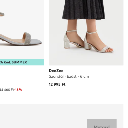
35% Kód: SUMMER
DeeZee
Szandál · Ezüst · 6 cm
12 995
Ft
44 460 Ft
-18%
Mutasd