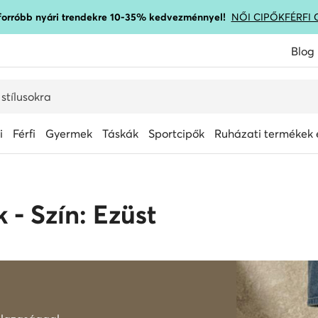
gforróbb nyári trendekre 10-35% kedvezménnyel!
NŐI CIPŐK
FÉRFI 
Blog
i
Férfi
Gyermek
Táskák
Sportcipők
Ruházati termékek é
 - Szín: Ezüst