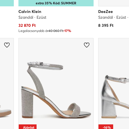
extra 35% Kód: SUMMER
Calvin Klein
DeeZee
Szandál · Ezüst
Szandál · Ezüst 
Aktuális ár
32 870
Ft
8 395
Ft
Legalacsonyabb ár
40 060 Ft
-17%
Ajánlat
-16%