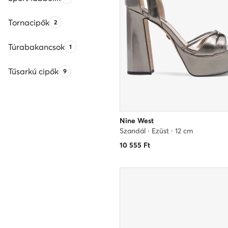
Tornacipők
Termékek száma:
2
Túrabakancsok
Termékek száma:
1
Tűsarkú cipők
Termékek száma:
9
Nine West
Szandál · Ezüst · 12 cm
10 555
Ft