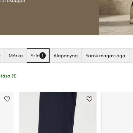
i lazasággal
t
Márka
Szín
Alapanyag
Sarok magassága
1
tása (1)