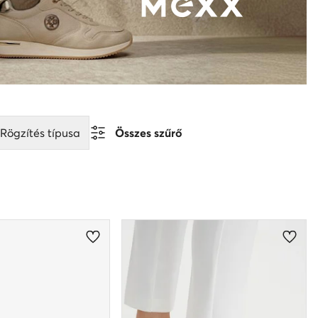
Rögzítés típusa
Összes szűrő