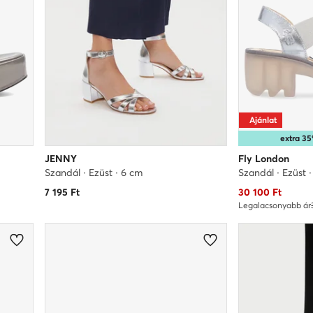
Ajánlat
extra 
JENNY
Fly London
Szandál · Ezüst · 6 cm
Szandál · Ezüst 
Aktuális ár
7 195
Ft
30 100
Ft
Legalacsonyabb ár