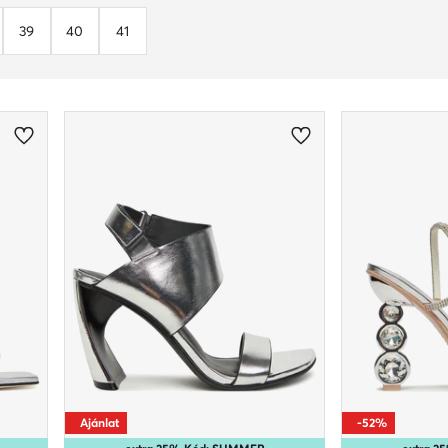
39
40
41
Ajánlat
-52%