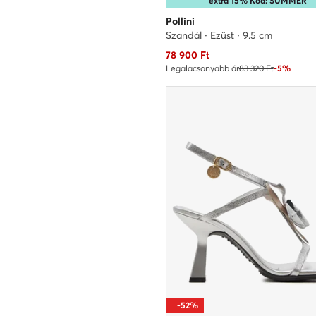
extra 15% Kód: SUMMER
Pollini
Szandál · Ezüst · 9.5 cm
Aktuális ár
78 900
Ft
Legalacsonyabb ár
83 320 Ft
-5%
-52%