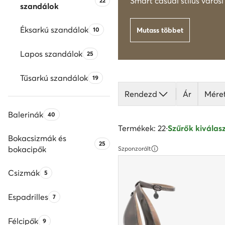
Termékek száma:
Smart casual stílus város
22
szandálok
Éksarkú szandálok
Termékek száma:
10
Mutass többet
Lapos szandálok
Termékek száma:
25
Tűsarkú szandálok
Termékek száma:
19
Rendezd
Ár
Mére
Balerinák
Termékek száma:
40
Termékek: 22
·
Szűrők kiválasz
Bokacsizmák és
Termékek száma:
25
bokacipők
Szponzorált
Csizmák
Termékek száma:
5
Espadrilles
Termékek száma:
7
Félcipők
Termékek száma:
9