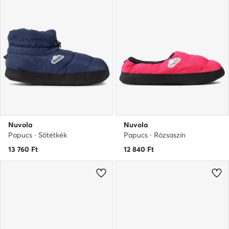
Nuvola
Nuvola
Papucs · Sötétkék
Papucs · Rózsaszín
13 760
Ft
12 840
Ft