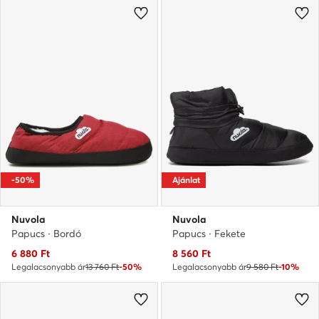
-50%
Ajánlat
Nuvola
Nuvola
Papucs · Bordó
Papucs · Fekete
Aktuális ár
Aktuális ár
6 880
Ft
8 560
Ft
Legalacsonyabb ár
13 760 Ft
-50%
Legalacsonyabb ár
9 580 Ft
-10%