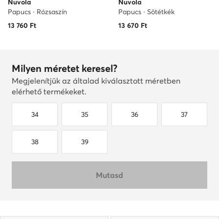
Nuvola
Nuvola
Papucs · Rózsaszín
Papucs · Sötétkék
13 760
Ft
13 670
Ft
Milyen méretet keresel?
Megjelenítjük az általad kiválasztott méretben
elérhető termékeket.
34
35
36
37
38
39
Mutasd