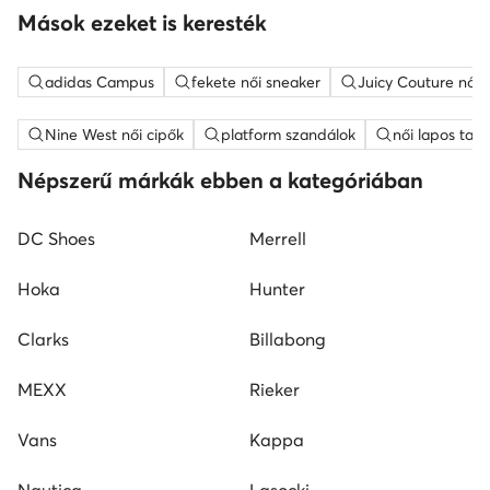
Mások ezeket is keresték
adidas Campus
fekete női sneaker
Juicy Couture női
Nine West női cipők
platform szandálok
női lapos tal
Népszerű márkák ebben a kategóriában
DC Shoes
Merrell
Hoka
Hunter
Clarks
Billabong
MEXX
Rieker
Vans
Kappa