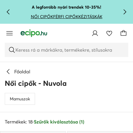
UGRÁS A FŐ TARTALOMRA
UGRÁS A KERESÉSHEZ
A legforróbb nyári trendek 10-35%!
NŐI CIPŐK
FÉRFI CIPŐK
KÉZITÁSKÁK
Keress rá a márkákra, termékekre, stílusokra
Főoldal
Női cipők - Nuvola
Mamuszok
Termékek: 18
·
Szűrők kiválasztása (1)