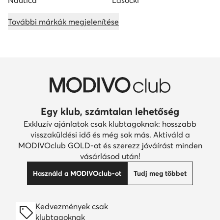
Nautica
Lasocki
További márkák megjelenítése
Egy klub, számtalan lehetőség
Exkluzív ajánlatok csak klubtagoknak: hosszabb
visszaküldési idő és még sok más. Aktiváld a
MODIVOclub GOLD-ot és szerezz jóváírást minden
vásárlásod után!
Használd a MODIVOclub-ot
Tudj meg többet
Kedvezmények csak
klubtagoknak