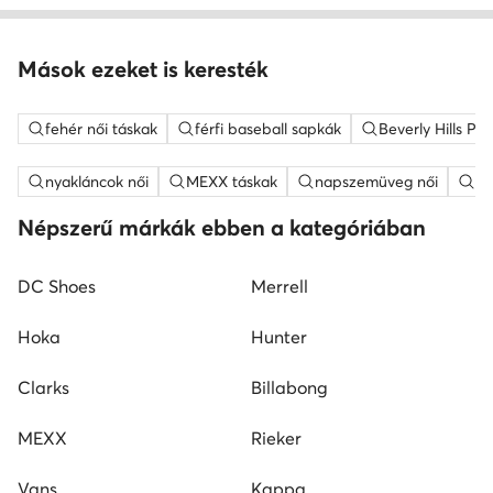
Mások ezeket is keresték
fehér női táskak
férfi baseball sapkák
Beverly Hills Po
nyakláncok női
MEXX táskak
napszemüveg női
fe
Népszerű márkák ebben a kategóriában
DC Shoes
Merrell
Hoka
Hunter
Clarks
Billabong
MEXX
Rieker
Vans
Kappa