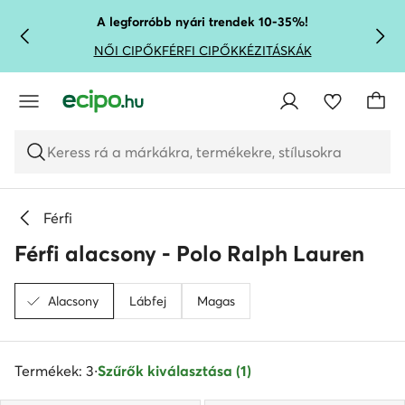
UGRÁS A FŐ TARTALOMRA
UGRÁS A KERESÉSHEZ
A legforróbb nyári trendek 10-35%!
NŐI CIPŐK
FÉRFI CIPŐK
KÉZITÁSKÁK
Keress rá a márkákra, termékekre, stílusokra
Férfi
Férfi alacsony - Polo Ralph Lauren
Alacsony
Lábfej
Magas
Termékek: 3
·
Szűrők kiválasztása (1)