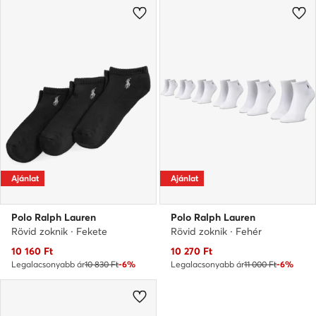
Ajánlat
Ajánlat
Polo Ralph Lauren
Polo Ralph Lauren
Rövid zoknik · Fekete
Rövid zoknik · Fehér
Aktuális ár
Aktuális ár
10 160
Ft
10 270
Ft
Legalacsonyabb ár
10 830 Ft
-6%
Legalacsonyabb ár
11 000 Ft
-6%