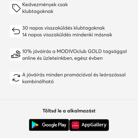
Kedvezmények csak
klubtagoknak
30 napos visszaküldés klubtagoknak
14 napos visszaküldés mindenki másnak
10% jóváírás a MODIVOclub GOLD tagsággal
online és üzleteinkben, egész évben
A jóváírás minden promócióval és leárazással
kombinálható
Töltsd le a alkalmazást