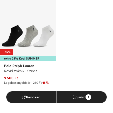
-15%
extra 25% Kód: SUMMER
Polo Ralph Lauren
Rövid zoknik · Színes
Aktuális ár
9 500
Ft
Legalacsonyabb ár
11 260 Ft
-15%
Rendezd
Szűrd
1