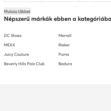
bézs hátizsákok
gyermek baseball sapkák
barn
Mutass többet
napszemüveg férfi
KARL LAGERFELD táskak
b
Népszerű márkák ebben a kategóriáb
DC Shoes
Merrell
MEXX
Rieker
Juicy Couture
Puma
Beverly Hills Polo Club
Badura