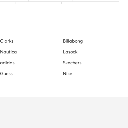
táskak
napszemüveg női
fehér oldaltáskák
icy Couture táskak
barna oldaltáskák
Clarks
Billabong
Nautica
Lasocki
adidas
Skechers
Guess
Nike