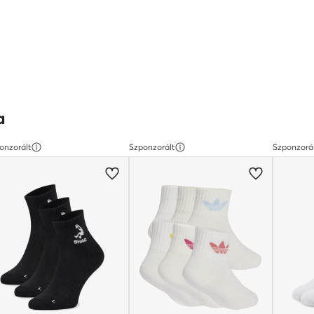
a
onzorált
Szponzorált
Szponzorá