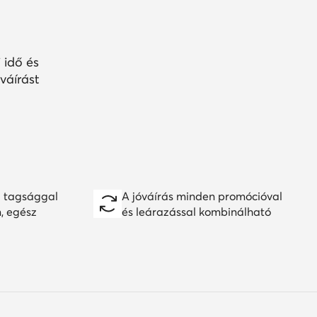
 idő és
váírást
 tagsággal
A jóváírás minden promócióval
n, egész
és leárazással kombinálható