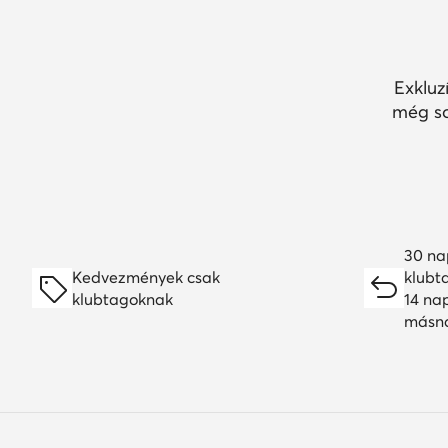
Exkluz
még so
30 na
Kedvezmények csak
klubt
klubtagoknak
14 na
másn