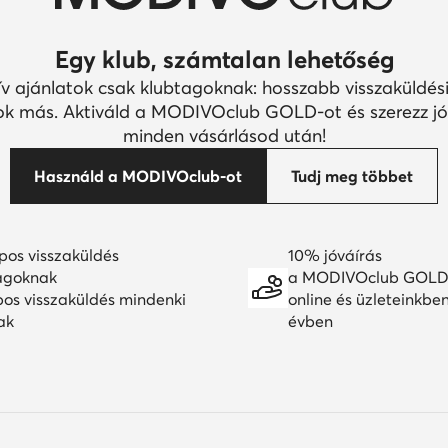
Egy klub, számtalan lehetőség
ív ajánlatok csak klubtagoknak: hosszabb visszaküldési
k más. Aktiváld a MODIVOclub GOLD-ot és szerezz jó
minden vásárlásod után!
Használd a MODIVOclub-ot
Tudj meg többet
pos visszaküldés
10% jóváírás
agoknak
a MODIVOclub GOLD
pos visszaküldés mindenki
online és üzleteinkbe
ak
évben