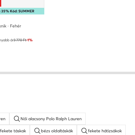
ra 35% Kód: SUMMER
nik · Fehér
ár
nyabb ár
3 770 Ft
-1%
ren
Női alacsony Polo Ralph Lauren
fekete táskak
bézs oldaltáskák
fekete hátizsákok