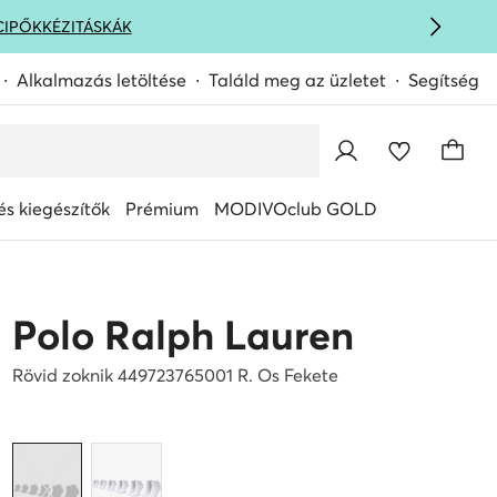
CIPŐK
KÉZITÁSKÁK
Alkalmazás letöltése
Találd meg az üzletet
Segítség
s kiegészítők
Prémium
MODIVOclub GOLD
Polo Ralph Lauren
Rövid zoknik 449723765001 R. Os Fekete