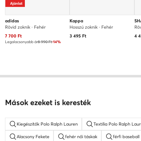
Ajánlat
adidas
Kappa
SH
Rövid zoknik · Fehér
Hosszú zoknik · Fehér
Röv
Aktuális ár
7 700
Ft
3 495
Ft
4 
Legalacsonyabb ár
8 990 Ft
-14%
Mások ezeket is keresték
Kiegészítők Polo Ralph Lauren
Textília Polo Ralph Lau
Alacsony Fekete
fehér női táskak
férfi baseball