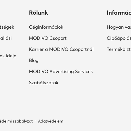
Rólunk
Informác
ltségek
Céginformációk
Hogyan vás
állási
MODIVO Csoport
Cipőápolá
Karrier a MODIVO Csoportnál
Termékbiz
ek ideje
Blog
MODIVO Advertising Services
Szabályzatok
édelmi szabályzat
Adatvédelem