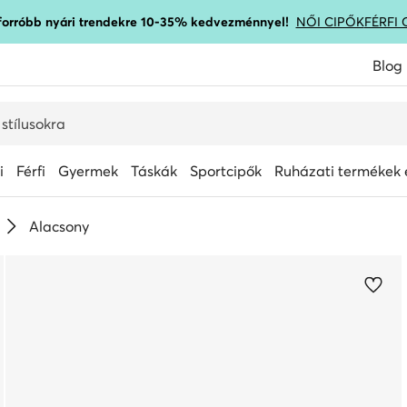
gforróbb nyári trendekre 10-35% kedvezménnyel!
NŐI CIPŐK
FÉRFI 
Blog
i
Férfi
Gyermek
Táskák
Sportcipők
Ruházati termékek é
Alacsony