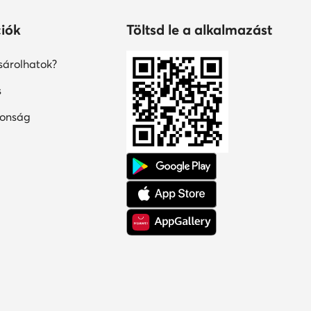
iók
Töltsd le a alkalmazást
árolhatok?
s
tonság