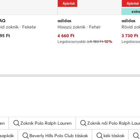
Ajánlat
Ajánlat
ext
AQ
adidas
adidas
id zoknik · Fekete
Hosszú zoknik · Fehér
Rövid zok
Aktuális ár
Aktuális 
495
Ft
4 660
Ft
3 730
Ft
Legalacsonyabb ár
5 180 Ft
-10%
Legalacso
ren
Zoknik Polo Ralph Lauren
Zoknik női Polo Ralph Lau
 sapkák
Beverly Hills Polo Club táskak
kék táskak