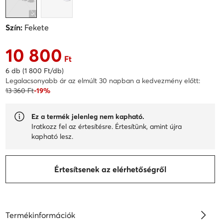
Szín:
Fekete
10 800
Aktuális ár 10 800 Ft
Ft
6 db (1 800 Ft/db)
Legalacsonyabb ár az elmúlt 30 napban a kedvezmény előtt:
13 360 Ft
-19%
Ez a termék jelenleg nem kapható.
Iratkozz fel az értesítésre. Értesítünk, amint újra
kapható lesz.
Értesítsenek az elérhetőségről
Termékinformációk