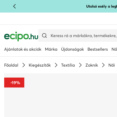
Utolsó esély a le
UGRÁS A FŐ TARTALOMRA
UGRÁS A KERESÉSHEZ
Ajánlatok és akciók
Márka
Újdonságok
Bestsellers
Nő
Főoldal
Kiegészítők
Textília
Zoknik
Női
-19%