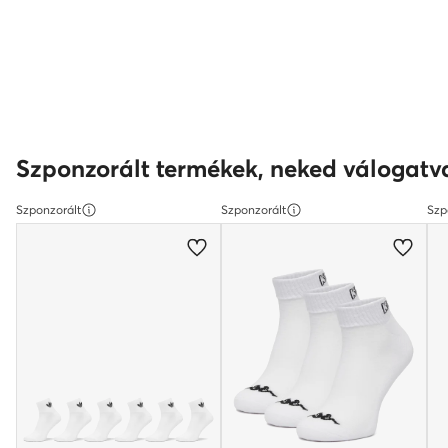
Szponzorált termékek, neked válogatv
Szponzorált
Szponzorált
Szp