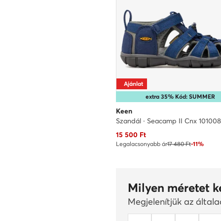
Ajánlat
extra 35% Kód: SUMMER
Keen
Aktuális ár
15 500
Ft
Legalacsonyabb ár
17 480 Ft
-11%
Milyen méretet k
Megjelenítjük az által