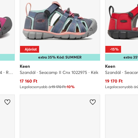
Ajánlat
-15%
extra 35% Kód: SUMMER
extra 
Keen
Keen
Szandál · Seacamp II Cnx 1022994 · Rózsaszín
Szandál · Seacamp II Cnx 1022975 · Kék
Aktuális ár
Aktuális ár
17 160
Ft
19 170
Ft
Legalacsonyabb ár
19 170 Ft
-10%
Legalacsonyabb ár