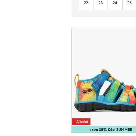
22
23
24
25
Ajánlat
extra 35% Kód: SUMMER