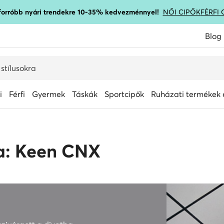
gforróbb nyári trendekre 10-35% kedvezménnyel!
NŐI CIPŐK
FÉRFI 
Blog
i
Férfi
Gyermek
Táskák
Sportcipők
Ruházati termékek é
ia: Keen CNX