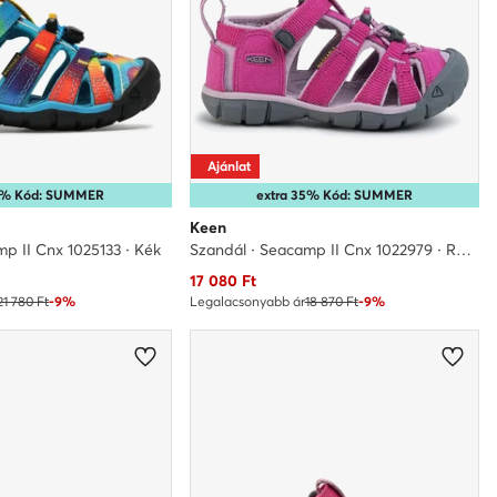
Ajánlat
35% Kód: SUMMER
extra 35% Kód: SUMMER
Keen
p II Cnx 1025133 · Kék
Szandál · Seacamp II Cnx 1022979 · Rózsaszín
Aktuális ár
17 080
Ft
21 780 Ft
-9%
Legalacsonyabb ár
18 870 Ft
-9%