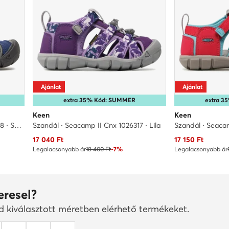
Ajánlat
Ajánlat
extra 35% Kód: SUMMER
extra 
Keen
Keen
Szandál · Seacamp II Cnx 1010088 · Sötétkék
Szandál · Seacamp II Cnx 1026317 · Lila
Aktuális ár
Aktuális ár
17 040
Ft
17 150
Ft
Legalacsonyabb ár
18 400 Ft
-7%
Legalacsonyabb ár
eresel?
ad kiválasztott méretben elérhető termékeket.