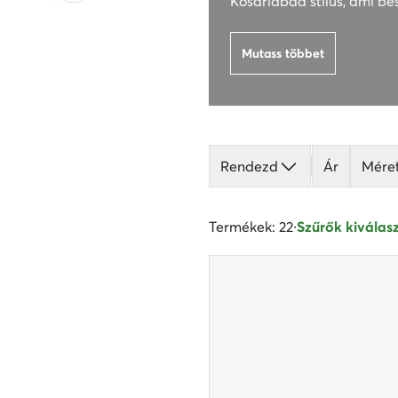
Kosárlabda stílus, ami be
Mutass többet
Rendezd
Ár
Mére
Termékek: 22
·
Szűrők kiválasz