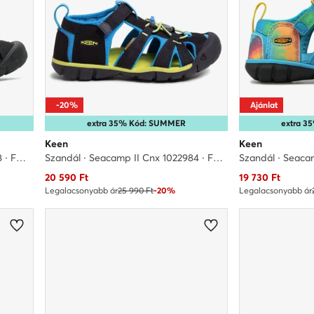
-20%
Ajánlat
extra 35% Kód: SUMMER
extra 
Keen
Keen
Szandál · Seacamp II Cnx 1027418 · Fekete
Szandál · Seacamp II Cnx 1022984 · Fekete
Szandál · Seacam
Aktuális ár
Aktuális ár
20 590
Ft
19 730
Ft
Legalacsonyabb ár
25 990 Ft
-20%
Legalacsonyabb ár