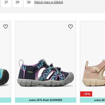
27
29
30
Nézd meg a többit
-15%
extra 35% Kód: SUMMER
extra 