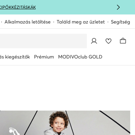
CIPŐK
KÉZITÁSKÁK
Alkalmazás letöltése
Találd meg az üzletet
Segítség
s kiegészítők
Prémium
MODIVOclub GOLD