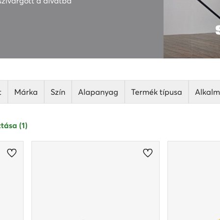
szivárgott a divatba
t
Márka
Szín
Alapanyag
Termék típusa
Alkal
tása (1)