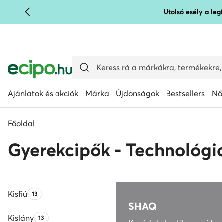
Utolsó esély a le
UGRÁS A FŐ TARTALOMRA
UGRÁS A KERESÉSHEZ
Ajánlatok és akciók
Márka
Újdonságok
Bestsellers
Nő
Főoldal
Gyerekcipők - Technológ
Kisfiú
Termékek száma:
13
SHAQ
Kislány
Termékek száma:
13