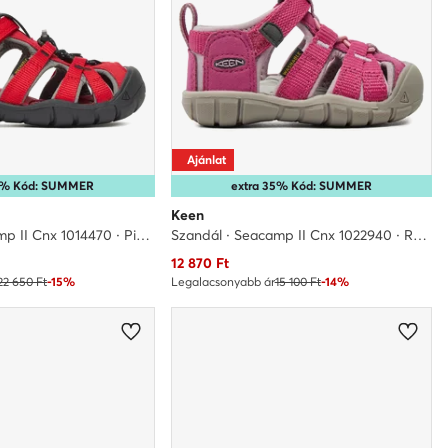
Ajánlat
35% Kód: SUMMER
extra 35% Kód: SUMMER
Keen
Szandál · Seacamp II Cnx 1014470 · Piros
Szandál · Seacamp II Cnx 1022940 · Rózsaszín
Aktuális ár
12 870
Ft
22 650 Ft
-15%
Legalacsonyabb ár
15 100 Ft
-14%