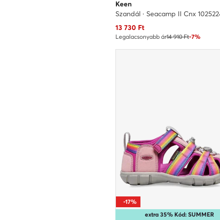
Keen
Szandál · Seacamp II Cnx 102522
Aktuális ár
13 730
Ft
Legalacsonyabb ár
14 910 Ft
-7%
-17%
extra 35% Kód: SUMMER