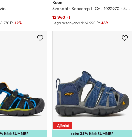
Keen
zín
Szandál · Seacamp II Cnx 1022970 · Szürke
Aktuális ár
12 960
Ft
18 270 Ft
-15%
Legalacsonyabb ár
24 990 Ft
-48%
Ajánlat
35% Kód: SUMMER
extra 35% Kód: SUMMER