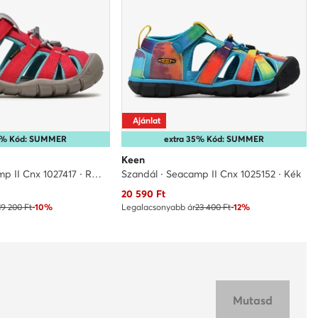
Ajánlat
35% Kód: SUMMER
extra 35% Kód: SUMMER
Keen
Szandál · Seacamp II Cnx 1027417 · Rózsaszín
Szandál · Seacamp II Cnx 1025152 · Kék
Aktuális ár
20 590
Ft
19 200 Ft
-10%
Legalacsonyabb ár
23 400 Ft
-12%
Mutasd