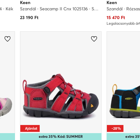
Keen
Keen
4 · Kék
Szandál · Seacamp II Cnx 1025136 · Sötétkék
Szandál · Rózsas
Aktuális ár
23 190
Ft
15 470
Ft
Legalacsonyabb ár
Ajánlat
-28%
extra 35% Kód: SUMMER
extra 