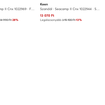
Keen
Szandál · Seacamp II Cnx 1022969 · Fekete
Szandál · Seacamp II Cnx 1022944 · Sötétkék
Aktuális ár
13 070
Ft
24 990 Ft
-28%
Legalacsonyabb ár
15 100 Ft
-13%