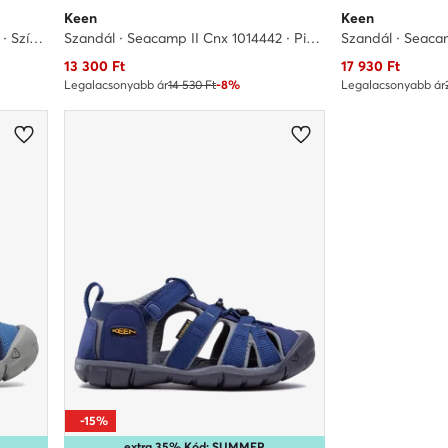
Keen
Keen
Szandál · Seacamp Ii Cnx 1027411 · Színes
Szandál · Seacamp II Cnx 1014442 · Piros
Aktuális ár
Aktuális ár
13 300
Ft
17 930
Ft
Legalacsonyabb ár
14 530 Ft
-8%
Legalacsonyabb ár
-15%
extra 35% Kód: SUMMER