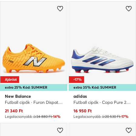
Ajánlat
-17%
extra 25% Kód: SUMMER
extra 35% Kód: SUMMER
New Balance
adidas
Futball cipők · Furon Dispatch Junior Fg V7+ SJF3FZ75 · Sárga
Futball cipők · Copa Pure 2 League FG IG6411 · Fehér
Aktuális ár
Aktuális ár
21 340
Ft
16 950
Ft
Legalacsonyabb ár
24 880 Ft
-14%
Legalacsonyabb ár
20 530 Ft
-17%