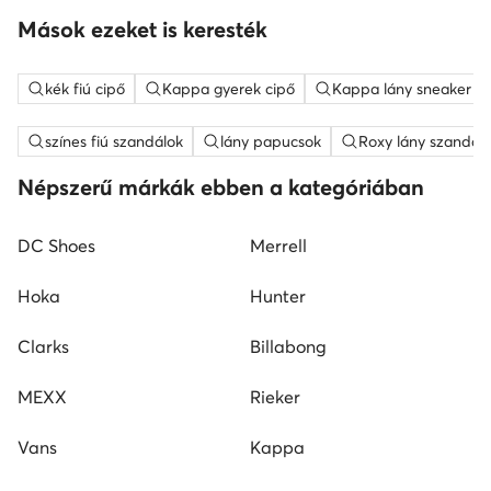
Mások ezeket is keresték
kék fiú cipő
Kappa gyerek cipő
Kappa lány sneaker
színes fiú szandálok
lány papucsok
Roxy lány szandál
Népszerű márkák ebben a kategóriában
DC Shoes
Merrell
Hoka
Hunter
Clarks
Billabong
MEXX
Rieker
Vans
Kappa