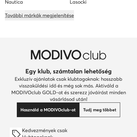
Nautica
Lasocki
További márkák megjelenítése
Egy klub, számtalan lehetőség
Exkluzív ajánlatok csak klubtagoknak: hosszabb
visszaküldési idő és még sok más. Aktiváld a
MODIVOclub GOLD-ot és szerezz jóváírást minden
vásárlásod után!
Használd a MODIVOclub-ot
Tudj meg többet
Kedvezmények csak
klubtagoknak