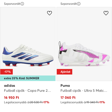
Szponzorált
Szponzorált
-17%
Ajánlat
extra 35% Kód: SUMMER
adidas
Puma
Futball cipők · Copa Pure 2 League FG IG6411 · Fehér
Futball cipők · Ultra 5 Match Forever Fg/Ag Jr 108413 01 · Fehér
Aktuális ár
Aktuális ár
16 950
Ft
17 060
Ft
Legalacsonyabb ár
20 530 Ft
-17%
Legalacsonyabb ár
19 340 Ft
-11%