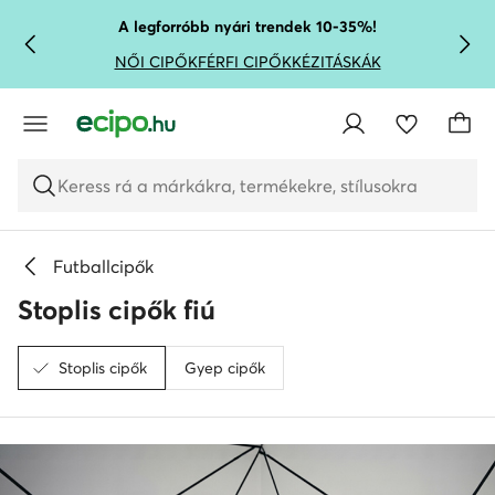
UGRÁS A FŐ TARTALOMRA
UGRÁS A KERESÉSHEZ
A legforróbb nyári trendek 10-35%!
NŐI CIPŐK
FÉRFI CIPŐK
KÉZITÁSKÁK
Keress rá a márkákra, termékekre, stílusokra
Futballcipők
Stoplis cipők fiú
Stoplis cipők
Gyep cipők