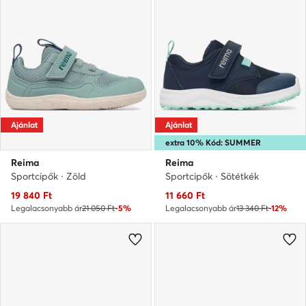
Ajánlat
Ajánlat
extra 10% Kód: SUMMER
Reima
Reima
Sportcipők · Zöld
Sportcipők · Sötétkék
Aktuális ár
Aktuális ár
19 840
Ft
11 660
Ft
Legalacsonyabb ár
21 050 Ft
-5%
Legalacsonyabb ár
13 340 Ft
-12%