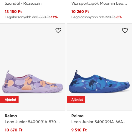
Szandál · Rózsaszín
Vízi sportcipők Moomin Lean 5400091M-81B1 Szürke
Aktuális ár
Aktuális ár
13 150
Ft
10 260
Ft
Legalacsonyabb ár
15 880 Ft
-17%
Legalacsonyabb ár
11 220 Ft
-8%
Ajánlat
Ajánlat
Reima
Reima
Lean Junior 5400091A-5701 · Vízi sportcipők
Lean Junior 5400091A-66A1 · Vízi sportcipők
Aktuális ár
Aktuális ár
10 670
Ft
9 510
Ft