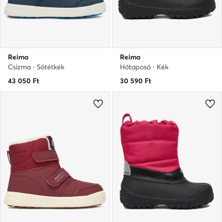
Reima
Reima
Csizma · Sötétkék
Hótaposó · Kék
43 050
Ft
30 590
Ft