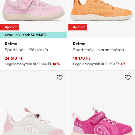
Ajánlat
Ajánlat
extra 15% Kód: SUMMER
Reima
Reima
Sportcipők · Rózsaszín
Sportcipők · Narancssárga
Aktuális ár
Aktuális ár
24 610
Ft
18 170
Ft
Legalacsonyabb ár
27 640 Ft
-10%
Legalacsonyabb ár
19 050 Ft
-4%