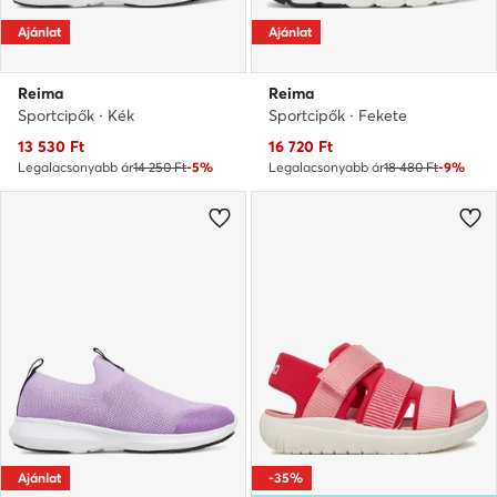
Ajánlat
Ajánlat
Reima
Reima
Sportcipők · Kék
Sportcipők · Fekete
Aktuális ár
Aktuális ár
13 530
Ft
16 720
Ft
Legalacsonyabb ár
14 250 Ft
-5%
Legalacsonyabb ár
18 480 Ft
-9%
Ajánlat
-35%