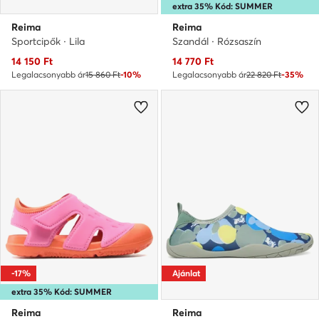
extra 35% Kód: SUMMER
Reima
Reima
Sportcipők · Lila
Szandál · Rózsaszín
Aktuális ár
Aktuális ár
14 150
Ft
14 770
Ft
Legalacsonyabb ár
15 860 Ft
-10%
Legalacsonyabb ár
22 820 Ft
-35%
-17%
Ajánlat
extra 35% Kód: SUMMER
Reima
Reima