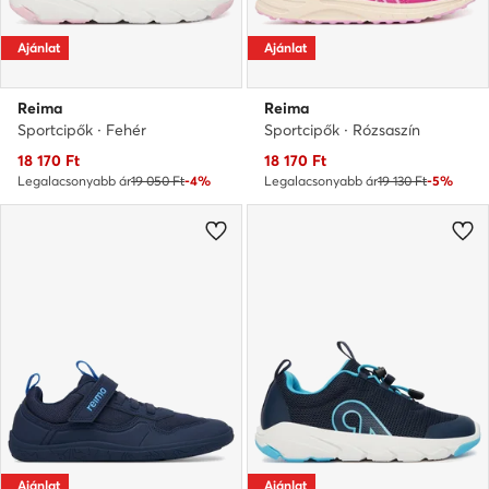
Ajánlat
Ajánlat
Reima
Reima
Sportcipők · Fehér
Sportcipők · Rózsaszín
Aktuális ár
Aktuális ár
18 170
Ft
18 170
Ft
Legalacsonyabb ár
19 050 Ft
-4%
Legalacsonyabb ár
19 130 Ft
-5%
Ajánlat
Ajánlat