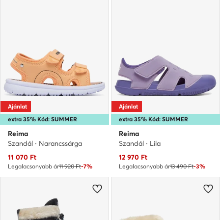
Ajánlat
Ajánlat
extra 35% Kód: SUMMER
extra 35% Kód: SUMMER
Reima
Reima
Szandál · Narancssárga
Szandál · Lila
Aktuális ár
Aktuális ár
11 070
Ft
12 970
Ft
Legalacsonyabb ár
11 920 Ft
-7%
Legalacsonyabb ár
13 490 Ft
-3%