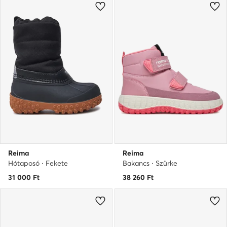
Reima
Reima
Hótaposó · Fekete
Bakancs · Szürke
31 000
Ft
38 260
Ft