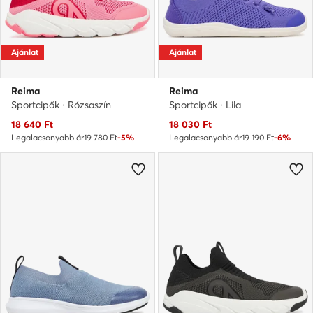
Ajánlat
Ajánlat
Reima
Reima
Sportcipők · Rózsaszín
Sportcipők · Lila
Aktuális ár
Aktuális ár
18 640
Ft
18 030
Ft
Legalacsonyabb ár
19 780 Ft
-5%
Legalacsonyabb ár
19 190 Ft
-6%