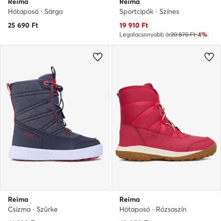
Reima
Reima
Hótaposó · Sárga
Sportcipők · Színes
Aktuális ár
25 690
Ft
19 910
Ft
Legalacsonyabb ár
20 870 Ft
-4%
Reima
Reima
Csizma · Szürke
Hótaposó · Rózsaszín