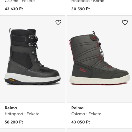
Csizma · Fekete
Hótaposó · Barna
43 630
Ft
30 590
Ft
Reima
Reima
Hótaposó · Fekete
Csizma · Fekete
58 200
Ft
43 050
Ft