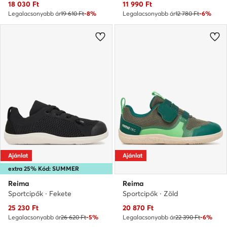
Aktuális ár
Aktuális ár
18 030
Ft
11 990
Ft
Legalacsonyabb ár
19 610 Ft
-8%
Legalacsonyabb ár
12 780 Ft
-6%
Ajánlat
Ajánlat
extra 25% Kód: SUMMER
Reima
Reima
Sportcipők · Fekete
Sportcipők · Zöld
Aktuális ár
Aktuális ár
25 230
Ft
20 870
Ft
Legalacsonyabb ár
26 620 Ft
-5%
Legalacsonyabb ár
22 390 Ft
-6%