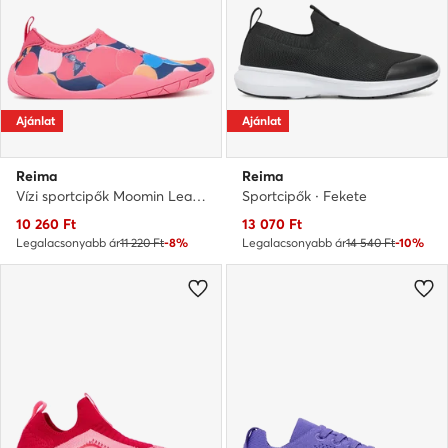
Ajánlat
Ajánlat
Reima
Reima
Vízi sportcipők Moomin Lean 5400091M-3311 Rózsaszín
Sportcipők · Fekete
Aktuális ár
Aktuális ár
10 260
Ft
13 070
Ft
Legalacsonyabb ár
11 220 Ft
-8%
Legalacsonyabb ár
14 540 Ft
-10%