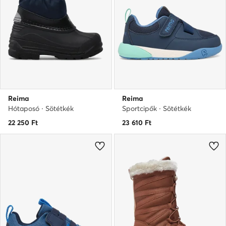
Reima
Reima
Hótaposó · Sötétkék
Sportcipők · Sötétkék
22 250
Ft
23 610
Ft