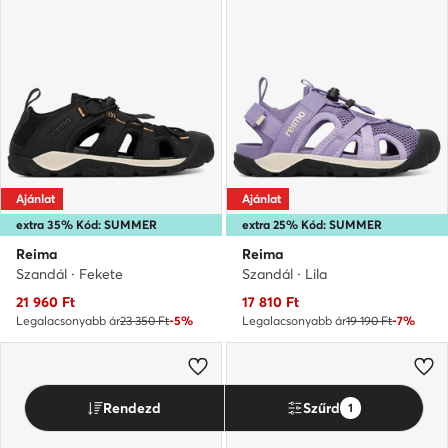
Ajánlat
Ajánlat
extra 35% Kód: SUMMER
extra 25% Kód: SUMMER
Reima
Reima
Szandál · Fekete
Szandál · Lila
Aktuális ár
Aktuális ár
21 960
Ft
17 810
Ft
Legalacsonyabb ár
23 350 Ft
-5%
Legalacsonyabb ár
19 190 Ft
-7%
Rendezd
Szűrd
1