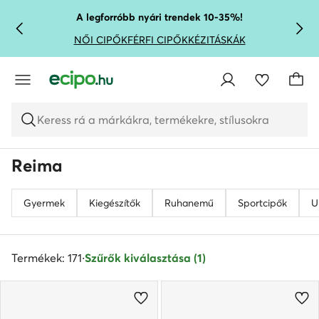
UGRÁS A FŐ TARTALOMRA
UGRÁS A KERESÉSHEZ
A legforróbb nyári trendek 10-35%!
NŐI CIPŐK
FÉRFI CIPŐK
KÉZITÁSKÁK
Keress rá a márkákra, termékekre, stílusokra
Reima
Gyermek
Kiegészítők
Ruhanemű
Sportcipők
U
Termékek: 171
·
Szűrők kiválasztása (1)