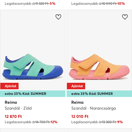
Legalacsonyabb ár
11 320 Ft
-5%
Legalacsonyabb ár
10 590 Ft
-10%
Ajánlat
Ajánlat
extra 35% Kód: SUMMER
extra 35% Kód: SUMMER
Reima
Reima
Szandál · Zöld
Szandál · Narancssárga
Aktuális ár
Aktuális ár
12 870
Ft
12 010
Ft
Legalacsonyabb ár
14 750 Ft
-12%
Legalacsonyabb ár
13 300 Ft
-9%