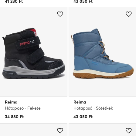
41 280
Ft
43 050
Ft
Reima
Reima
Hótaposó · Fekete
Hótaposó · Sötétkék
34 880
Ft
43 050
Ft