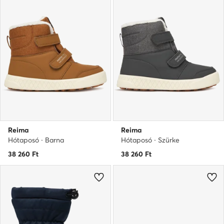
Reima
Reima
Hótaposó · Barna
Hótaposó · Szürke
38 260
Ft
38 260
Ft