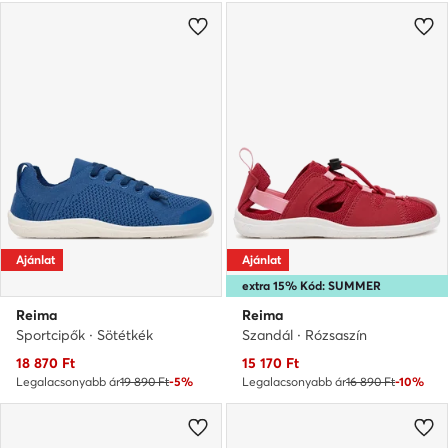
Ajánlat
Ajánlat
extra 15% Kód: SUMMER
Reima
Reima
Sportcipők · Sötétkék
Szandál · Rózsaszín
Aktuális ár
Aktuális ár
18 870
Ft
15 170
Ft
Legalacsonyabb ár
19 890 Ft
-5%
Legalacsonyabb ár
16 890 Ft
-10%