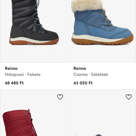
Reima
Reima
Hótaposó · Fekete
Csizma · Sötétkék
48 480
Ft
43 050
Ft