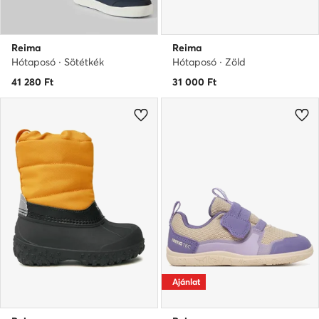
Reima
Reima
Hótaposó · Sötétkék
Hótaposó · Zöld
41 280
Ft
31 000
Ft
Ajánlat