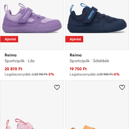
Ajánlat
Ajánlat
Reima
Reima
Sportcipők · Lila
Sportcipők · Sötétkék
Aktuális ár
Aktuális ár
20 870
Ft
19 750
Ft
Legalacsonyabb ár
22 110 Ft
-5%
Legalacsonyabb ár
21 100 Ft
-6%