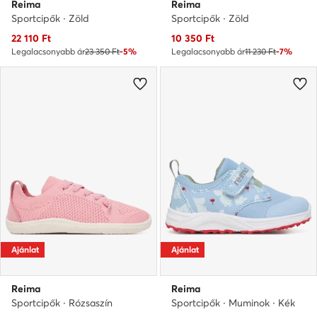
Reima
Reima
Sportcipők · Zöld
Sportcipők · Zöld
Aktuális ár
Aktuális ár
22 110
Ft
10 350
Ft
Legalacsonyabb ár
23 350 Ft
-5%
Legalacsonyabb ár
11 230 Ft
-7%
Ajánlat
Ajánlat
Reima
Reima
Sportcipők · Rózsaszín
Sportcipők · Muminok · Kék