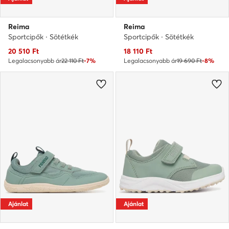
Reima
Reima
Sportcipők · Sötétkék
Sportcipők · Sötétkék
Aktuális ár
Aktuális ár
20 510
Ft
18 110
Ft
Legalacsonyabb ár
22 110 Ft
-7%
Legalacsonyabb ár
19 690 Ft
-8%
Ajánlat
Ajánlat