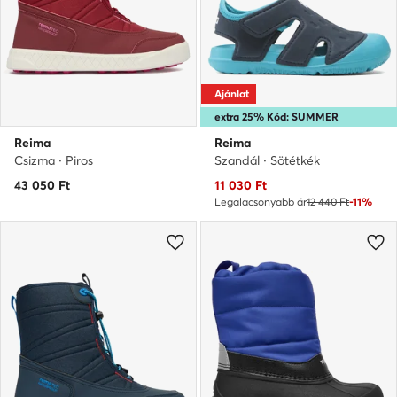
Ajánlat
extra 25% Kód: SUMMER
Reima
Reima
Csizma · Piros
Szandál · Sötétkék
Aktuális ár
43 050
Ft
11 030
Ft
Legalacsonyabb ár
12 440 Ft
-11%