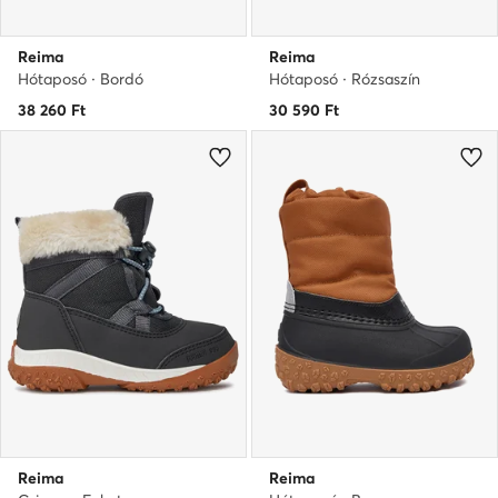
Reima
Reima
Hótaposó · Bordó
Hótaposó · Rózsaszín
38 260
Ft
30 590
Ft
Reima
Reima