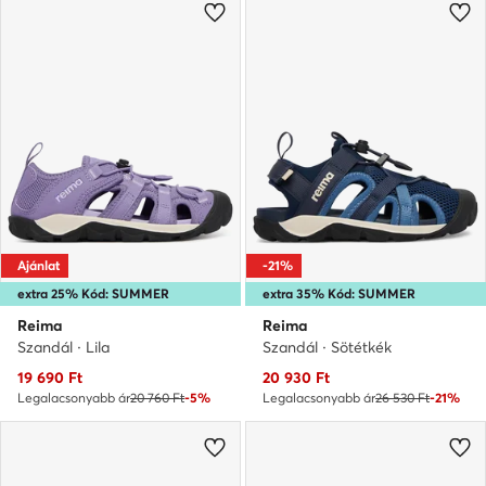
Ajánlat
-21%
extra 25% Kód: SUMMER
extra 35% Kód: SUMMER
Reima
Reima
Szandál · Lila
Szandál · Sötétkék
Aktuális ár
Aktuális ár
19 690
Ft
20 930
Ft
Legalacsonyabb ár
20 760 Ft
-5%
Legalacsonyabb ár
26 530 Ft
-21%