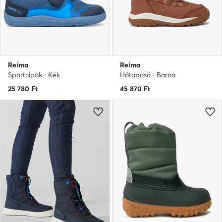
Reima
Reima
Sportcipők · Kék
Hótaposó · Barna
25 780
Ft
45 870
Ft