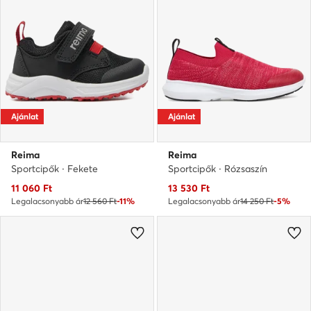
Ajánlat
Ajánlat
Reima
Reima
Sportcipők · Fekete
Sportcipők · Rózsaszín
Aktuális ár
Aktuális ár
11 060
Ft
13 530
Ft
Legalacsonyabb ár
12 560 Ft
-11%
Legalacsonyabb ár
14 250 Ft
-5%