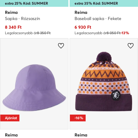
extra 25% Kód: SUMMER
extra 35% Kód: SUMMER
Reima
Reima
Sapka · Rózsaszín
Baseball sapka · Fekete
Aktuális ár
Aktuális ár
8 340
Ft
6 930
Ft
Legalacsonyabb ár
8 350 Ft
Legalacsonyabb ár
8 050 Ft
-13%
Ajánlat
-16%
Reima
Reima