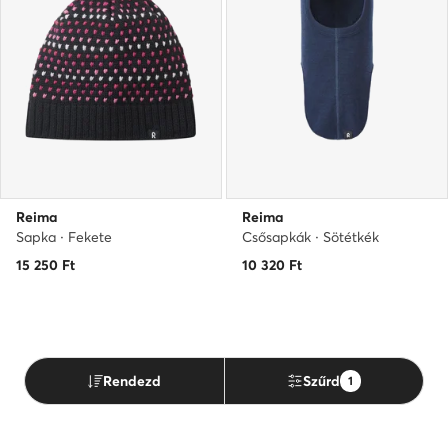
Reima
Reima
Sapka · Fekete
Csősapkák · Sötétkék
15 250
Ft
10 320
Ft
Rendezd
Szűrd
1