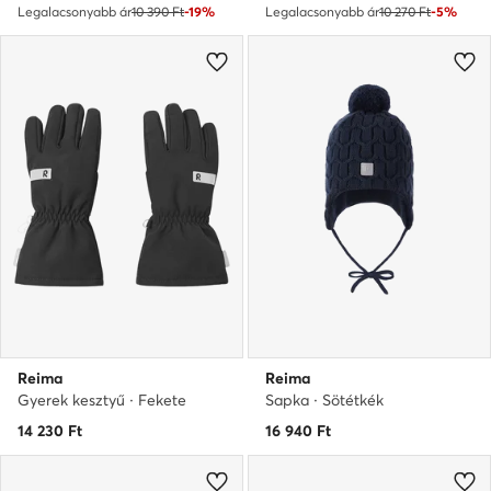
Legalacsonyabb ár
10 390 Ft
-19%
Legalacsonyabb ár
10 270 Ft
-5%
Reima
Reima
Gyerek kesztyű · Fekete
Sapka · Sötétkék
14 230
Ft
16 940
Ft