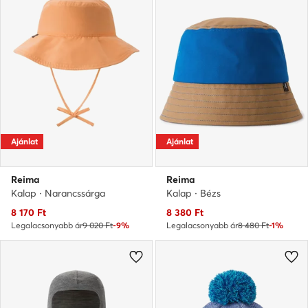
Ajánlat
Ajánlat
Reima
Reima
Kalap · Narancssárga
Kalap · Bézs
Aktuális ár
Aktuális ár
8 170
Ft
8 380
Ft
Legalacsonyabb ár
9 020 Ft
-9%
Legalacsonyabb ár
8 480 Ft
-1%