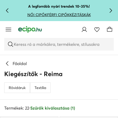
UGRÁS A FŐ TARTALOMRA
UGRÁS A KERESÉSHEZ
A legforróbb nyári trendek 10-35%!
NŐI CIPŐK
FÉRFI CIPŐK
KÉZITÁSKÁK
Keress rá a márkákra, termékekre, stílusokra
Főoldal
Kiegészítők - Reima
Rövidáruk
Textília
Termékek: 22
·
Szűrők kiválasztása (1)