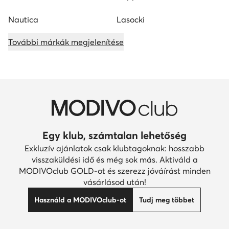
Nautica
Lasocki
További márkák megjelenítése
Egy klub, számtalan lehetőség
Exkluzív ajánlatok csak klubtagoknak: hosszabb
visszaküldési idő és még sok más. Aktiváld a
MODIVOclub GOLD-ot és szerezz jóváírást minden
vásárlásod után!
Használd a MODIVOclub-ot
Tudj meg többet