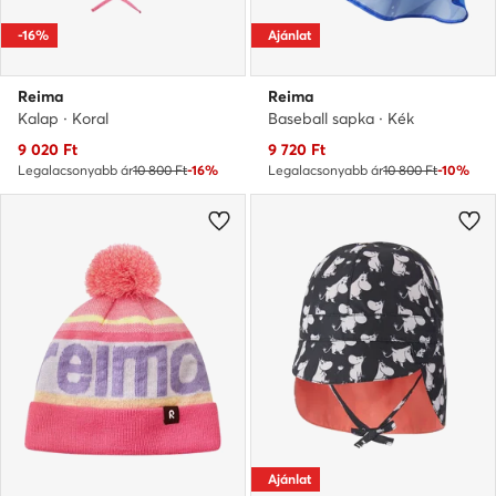
-16%
Ajánlat
Reima
Reima
Kalap · Koral
Baseball sapka · Kék
Aktuális ár
Aktuális ár
9 020
Ft
9 720
Ft
Legalacsonyabb ár
10 800 Ft
-16%
Legalacsonyabb ár
10 800 Ft
-10%
Ajánlat