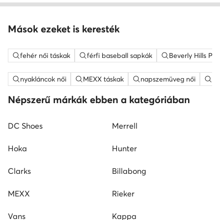
Mások ezeket is keresték
fehér női táskak
férfi baseball sapkák
Beverly Hills Po
nyakláncok női
MEXX táskak
napszemüveg női
fe
Népszerű márkák ebben a kategóriában
DC Shoes
Merrell
Hoka
Hunter
Clarks
Billabong
MEXX
Rieker
Vans
Kappa