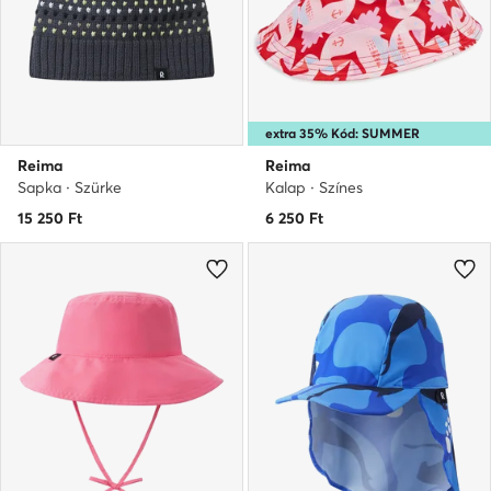
extra 35% Kód: SUMMER
Reima
Reima
Sapka · Szürke
Kalap · Színes
15 250
Ft
6 250
Ft