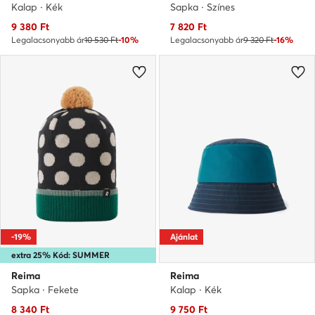
Kalap · Kék
Sapka · Színes
Aktuális ár
Aktuális ár
9 380
Ft
7 820
Ft
Legalacsonyabb ár
10 530 Ft
-10%
Legalacsonyabb ár
9 320 Ft
-16%
-19%
Ajánlat
extra 25% Kód: SUMMER
Reima
Reima
Sapka · Fekete
Kalap · Kék
Aktuális ár
Aktuális ár
8 340
Ft
9 750
Ft