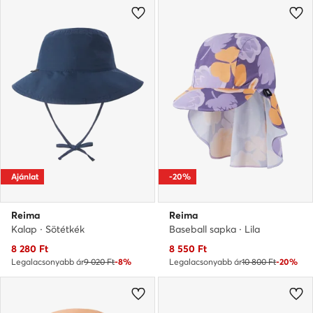
Ajánlat
-20%
Reima
Reima
Kalap · Sötétkék
Baseball sapka · Lila
Aktuális ár
Aktuális ár
8 280
Ft
8 550
Ft
Legalacsonyabb ár
9 020 Ft
-8%
Legalacsonyabb ár
10 800 Ft
-20%