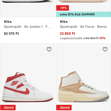
-19%
extra 25% Kód: SUMMER
Nike
Nike
Sportcipők · Air Jordan 1 · Fekete
Sportcipők · Air Force · Barna
Aktuális ár
82 570
Ft
52 850
Ft
Legalacsonyabb ár
66 060 Ft
-19%
Ajánlat
Ajánlat