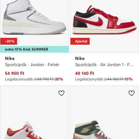
-20%
Ajánlat
extra 15% Kód: SUMMER
Nike
Nike
Sportcipők · Jordan · Fehér
Sportcipők · Air Jordan 1 · Fehér
Aktuális ár
Aktuális ár
54 950
Ft
40 140
Ft
Legalacsonyabb ár
68 990 Ft
-20%
Legalacsonyabb ár
44 960 Ft
-10%