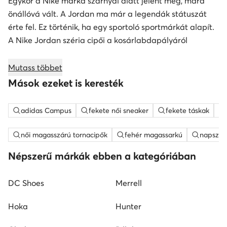
Egykor a Nike márka szárnyai alatt jelent meg, mára
önállóvá vált. A Jordan ma már a legendák státuszát
érte fel. Ez történik, ha egy sportoló sportmárkát alapít.
A Nike Jordan széria cipői a kosárlabdapályáról
gyorsan meghódították az utcákat is. A Nike Jordan a
legendás kosaras, Michael Jordan tiszteletére született,
Mutass többet
de rövid idő alatt a streetwear stílust is meghódította.
Mások ezeket is keresték
Mik a jellemezői? Kaphatók férfi, női és gyermek
változatban is. A legjobb minőségű anyagokból
adidas Campus
fekete női sneaker
fekete táskak
készülnek, magas szárral (ez a kosárlabdacipőkre
jellemző) és egyedi, kissé futurisztikus kialakításúak. A
női magasszárú tornacipők
fehér magassarkú
napszem
Nike Jordan kategóriában azonban nem csak cipőket
Népszerű márkák ebben a kategóriában
találsz, hanem
kiegészítőket is
, mint például logós
zoknit, amivel a trendsetterek a mindennapi
DC Shoes
Merrell
összeállításaikat egészítik ki.
A legnépszerűbb kosarascipők
Hoka
Hunter
története.