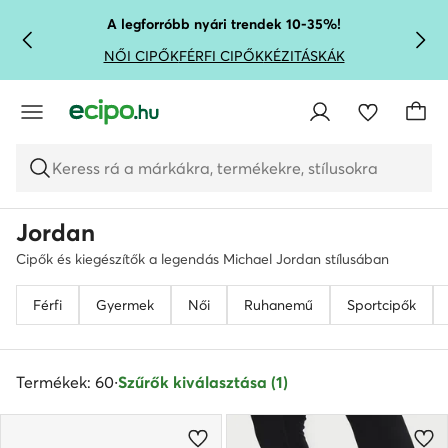
UGRÁS A FŐ TARTALOMRA
UGRÁS A KERESÉSHEZ
A legforróbb nyári trendek 10-35%!
NŐI CIPŐK
FÉRFI CIPŐK
KÉZITÁSKÁK
Keress rá a márkákra, termékekre, stílusokra
Jordan
Cipők és kiegészítők a legendás Michael Jordan stílusában
Férfi
Gyermek
Női
Ruhanemű
Sportcipők
Termékek: 60
·
Szűrők kiválasztása (1)