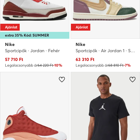
Ajánlat
Ajánlat
extra 35% Kód: SUMMER
Nike
Nike
Sportcipők · Jordan · Fehér
Sportcipők · Air Jordan 1 · Színes
Aktuális ár
Aktuális ár
57 710
Ft
63 310
Ft
Legalacsonyabb ár
64 220 Ft
-10%
Legalacsonyabb ár
68 810 Ft
-7%