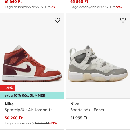
Aktuális ár
Aktuális ár
61 640
Ft
65 860
Ft
Legalacsonyabb ár
66 970 Ft
-7%
Legalacsonyabb ár
72 570 Ft
-9%
-21%
extra 10% Kód: SUMMER
Nike
Nike
Sportcipők · Air Jordan 1 · Barna
Sportcipők · Fehér
Aktuális ár
50 260
Ft
51 995
Ft
Legalacsonyabb ár
64 220 Ft
-21%