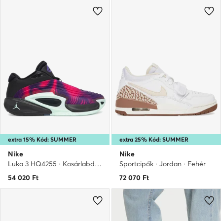
extra 15% Kód: SUMMER
extra 25% Kód: SUMMER
Nike
Nike
Luka 3 HQ4255 · Kosárlabda cipők
Sportcipők · Jordan · Fehér
54 020
Ft
72 070
Ft