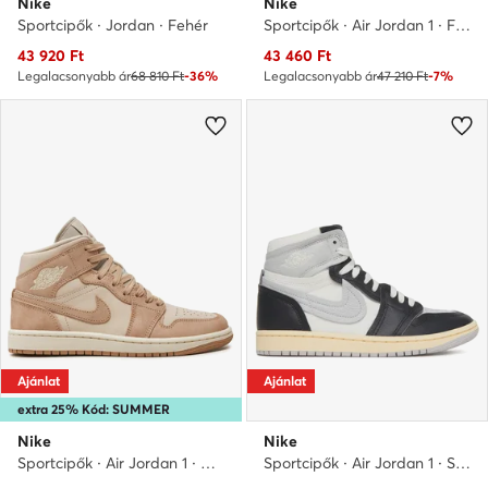
Nike
Nike
Sportcipők · Jordan · Fehér
Sportcipők · Air Jordan 1 · Fehér
Aktuális ár
Aktuális ár
43 920
Ft
43 460
Ft
Legalacsonyabb ár
68 810 Ft
-36%
Legalacsonyabb ár
47 210 Ft
-7%
Ajánlat
Ajánlat
extra 25% Kód: SUMMER
Nike
Nike
Sportcipők · Air Jordan 1 · Krém
Sportcipők · Air Jordan 1 · Szürke