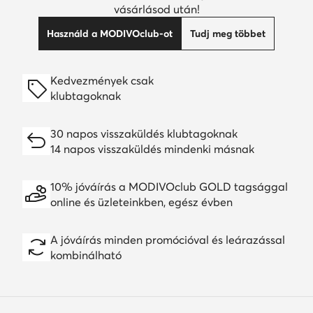
vásárlásod után!
Használd a MODIVOclub-ot
Tudj meg többet
Kedvezmények csak
klubtagoknak
30 napos visszaküldés klubtagoknak
14 napos visszaküldés mindenki másnak
10% jóváírás a MODIVOclub GOLD tagsággal
online és üzleteinkben, egész évben
A jóváírás minden promócióval és leárazással
kombinálható