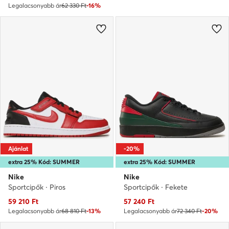
Legalacsonyabb ár
62 330 Ft
-16%
Ajánlat
-20%
extra 25% Kód: SUMMER
extra 25% Kód: SUMMER
Nike
Nike
Sportcipők · Piros
Sportcipők · Fekete
Aktuális ár
Aktuális ár
59 210
Ft
57 240
Ft
Legalacsonyabb ár
68 810 Ft
-13%
Legalacsonyabb ár
72 340 Ft
-20%