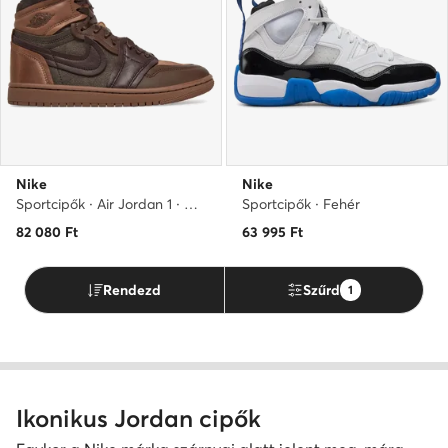
Nike
Nike
Sportcipők · Air Jordan 1 · Barna
Sportcipők · Fehér
82 080
Ft
63 995
Ft
Rendezd
Szűrd
1
Ikonikus Jordan cipők