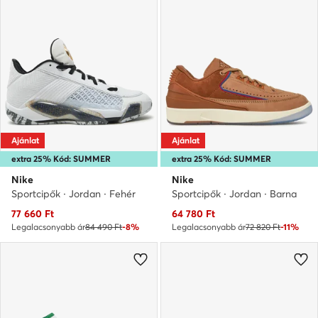
Ajánlat
Ajánlat
extra 25% Kód: SUMMER
extra 25% Kód: SUMMER
Nike
Nike
Sportcipők · Jordan · Fehér
Sportcipők · Jordan · Barna
Aktuális ár
Aktuális ár
77 660
Ft
64 780
Ft
Legalacsonyabb ár
84 490 Ft
-8%
Legalacsonyabb ár
72 820 Ft
-11%