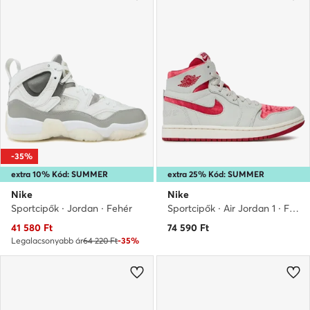
-35%
extra 10% Kód: SUMMER
extra 25% Kód: SUMMER
Nike
Nike
Sportcipők · Jordan · Fehér
Sportcipők · Air Jordan 1 · Fehér
Aktuális ár
41 580
Ft
74 590
Ft
Legalacsonyabb ár
64 220 Ft
-35%