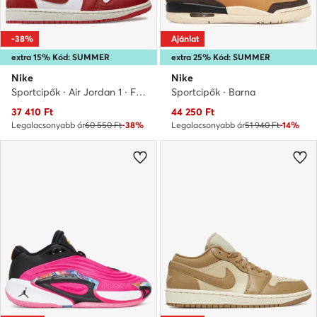
-38%
Ajánlat
extra 15% Kód: SUMMER
extra 25% Kód: SUMMER
Nike
Nike
Sportcipők · Air Jordan 1 · Fehér
Sportcipők · Barna
Aktuális ár
Aktuális ár
37 410
Ft
44 250
Ft
Legalacsonyabb ár
60 550 Ft
-38%
Legalacsonyabb ár
51 940 Ft
-14%