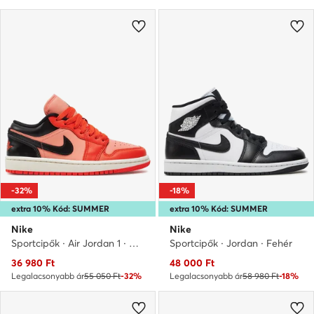
-32%
-18%
extra 10% Kód: SUMMER
extra 10% Kód: SUMMER
Nike
Nike
Sportcipők · Air Jordan 1 · Koral
Sportcipők · Jordan · Fehér
Aktuális ár
Aktuális ár
36 980
Ft
48 000
Ft
Legalacsonyabb ár
55 050 Ft
-32%
Legalacsonyabb ár
58 980 Ft
-18%