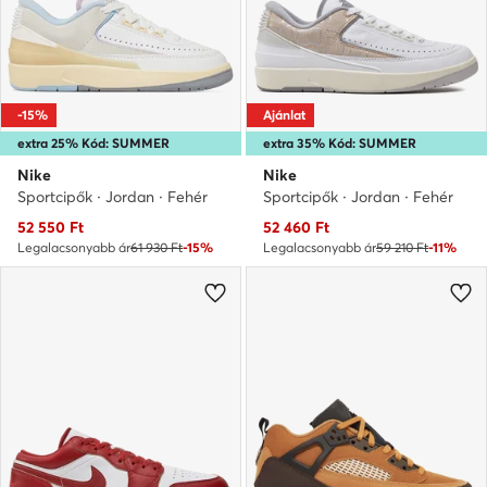
-15%
Ajánlat
extra 25% Kód: SUMMER
extra 35% Kód: SUMMER
Nike
Nike
Sportcipők · Jordan · Fehér
Sportcipők · Jordan · Fehér
Aktuális ár
Aktuális ár
52 550
Ft
52 460
Ft
Legalacsonyabb ár
61 930 Ft
-15%
Legalacsonyabb ár
59 210 Ft
-11%