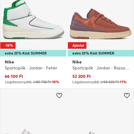
-18%
Ajánlat
extra 25% Kód: SUMMER
extra 25% Kód: SUMMER
Nike
Nike
Sportcipők · Jordan · Fehér
Sportcipők · Jordan · Rózsaszín
Aktuális ár
Aktuális ár
66 100
Ft
52 200
Ft
Legalacsonyabb ár
80 730 Ft
-18%
Legalacsonyabb ár
58 820 Ft
-11%