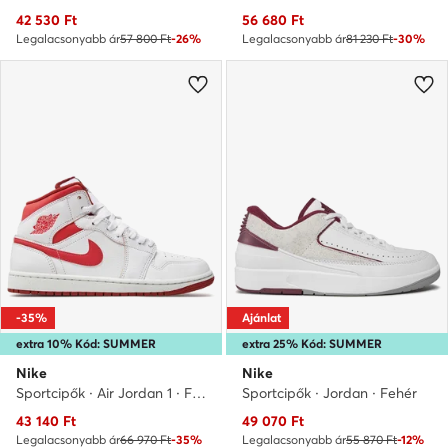
Aktuális ár
Aktuális ár
42 530
Ft
56 680
Ft
Legalacsonyabb ár
57 800 Ft
-26%
Legalacsonyabb ár
81 230 Ft
-30%
-35%
Ajánlat
extra 10% Kód: SUMMER
extra 25% Kód: SUMMER
Nike
Nike
Sportcipők · Air Jordan 1 · Fehér
Sportcipők · Jordan · Fehér
Aktuális ár
Aktuális ár
43 140
Ft
49 070
Ft
Legalacsonyabb ár
66 970 Ft
-35%
Legalacsonyabb ár
55 870 Ft
-12%