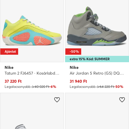
Ajánlat
-50%
extra 15% Kód: SUMMER
Nike
Nike
Tatum 2 FJ6457 · Kosárlabda cipők
Air Jordan 5 Retro (GS) DQ3734 003 · Kosárlabda cipők
Aktuális ár
Aktuális ár
37 220
Ft
31 940
Ft
Legalacsonyabb ár
40 020 Ft
-6%
Legalacsonyabb ár
64 220 Ft
-50%