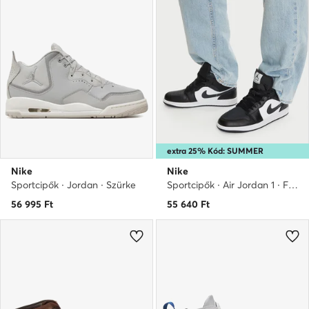
extra 25% Kód: SUMMER
Nike
Nike
Sportcipők · Jordan · Szürke
Sportcipők · Air Jordan 1 · Fekete
56 995
Ft
55 640
Ft