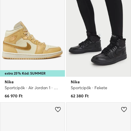
extra 25% Kód: SUMMER
Nike
Nike
Sportcipők · Air Jordan 1 · Krém
Sportcipők · Fekete
66 970
Ft
62 380
Ft