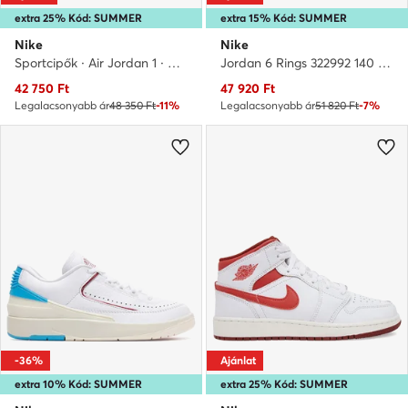
extra 25% Kód: SUMMER
extra 15% Kód: SUMMER
Nike
Nike
Sportcipők · Air Jordan 1 · Narancssárga
Jordan 6 Rings 322992 140 · Kosárlabda cipők
Aktuális ár
Aktuális ár
42 750
Ft
47 920
Ft
Legalacsonyabb ár
48 350 Ft
-11%
Legalacsonyabb ár
51 820 Ft
-7%
-36%
Ajánlat
extra 10% Kód: SUMMER
extra 25% Kód: SUMMER