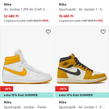
Nike
Nike
Air Jordan 1 ZM Air Cmft 2 DV1307 · Kosárlabda cipők
Sportcipők · Air Jordan 1 · Szürke
Aktuális ár
Aktuális ár
52 680
Ft
76 680
Ft
Legalacsonyabb ár
59 020 Ft
-10%
Legalacsonyabb ár
87 090 Ft
-11%
-26%
-30%
extra 15% Kód: SUMMER
extra 15% Kód: SUMMER
Nike
Nike
Sportcipők · Jordan · Fehér
Sportcipők · Air Jordan 1 · Fehér