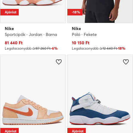
Ajánlat
-18%
Nike
Nike
Sportcipők · Jordan · Barna
Póló · Fekete
Aktuális ár
Aktuális ár
81 440
Ft
10 150
Ft
Legalacsonyabb ár
87 260 Ft
-6%
Legalacsonyabb ár
12 440 Ft
-18%
Ajánlat
Ajánlat