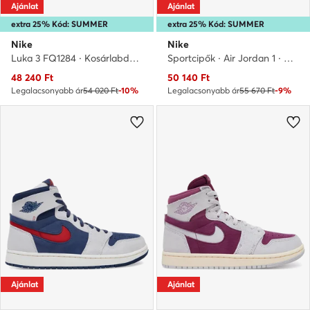
Ajánlat
Ajánlat
extra 25% Kód: SUMMER
extra 25% Kód: SUMMER
Nike
Nike
Luka 3 FQ1284 · Kosárlabda cipők
Sportcipők · Air Jordan 1 · Bézs
Aktuális ár
Aktuális ár
48 240
Ft
50 140
Ft
Legalacsonyabb ár
54 020 Ft
-10%
Legalacsonyabb ár
55 670 Ft
-9%
Ajánlat
Ajánlat