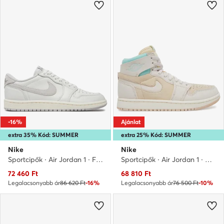
-16%
Ajánlat
extra 35% Kód: SUMMER
extra 25% Kód: SUMMER
Nike
Nike
Sportcipők · Air Jordan 1 · Fehér
Sportcipők · Air Jordan 1 · Krém
Aktuális ár
Aktuális ár
72 460
Ft
68 810
Ft
Legalacsonyabb ár
86 620 Ft
-16%
Legalacsonyabb ár
76 500 Ft
-10%