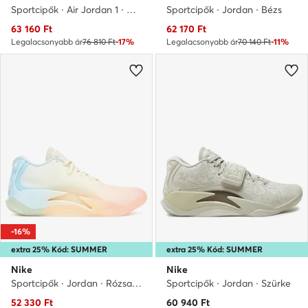
Sportcipők · Air Jordan 1 · Bézs
Sportcipők · Jordan · Bézs
Aktuális ár
Aktuális ár
63 160
Ft
62 170
Ft
Legalacsonyabb ár
76 810 Ft
-17%
Legalacsonyabb ár
70 140 Ft
-11%
-16%
extra 25% Kód: SUMMER
extra 25% Kód: SUMMER
Nike
Nike
Sportcipők · Jordan · Rózsaszín
Sportcipők · Jordan · Szürke
Aktuális ár
52 330
Ft
60 940
Ft