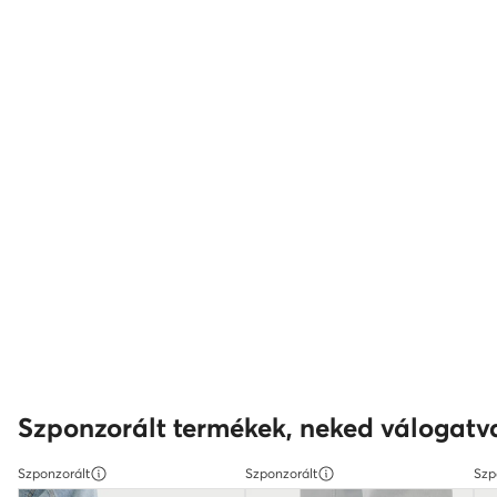
Szponzorált termékek, neked válogatv
Szponzorált
Szponzorált
Szp