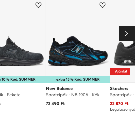
Ajánlat
ra 10% Kód: SUMMER
extra 15% Kód: SUMMER
New Balance
Skechers
ők · Fekete
Sportcipők · NB 1906 · Kék
Sportcipők · U
Aktuális ár
t
72 490
Ft
22 870
Ft
Legalacsonyabb 