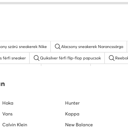
csony szárú sneakerek Nike
Alacsony sneakerek Narancssárga
 férfi sneaker
Quiksilver férfi flip-flop papucsok
Reebok
Reebok férfi cipő
DC Shoes férfi cipő
fekete férfi m
ipő
Kappa férfi cipő
férfi magasszárú tornacipő
L
an
Hoka
Hunter
Vans
Kappa
Calvin Klein
New Balance