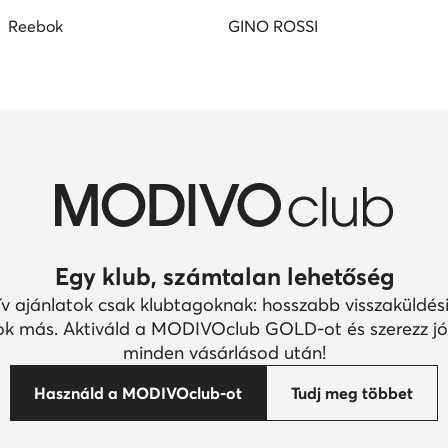
Reebok
GINO ROSSI
Egy klub, számtalan lehetőség
ív ajánlatok csak klubtagoknak: hosszabb visszaküldési
k más. Aktiváld a MODIVOclub GOLD-ot és szerezz jó
minden vásárlásod után!
Használd a MODIVOclub-ot
Tudj meg többet