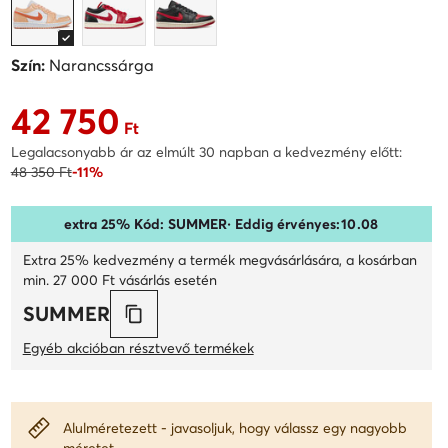
Szín:
Narancssárga
42 750
Aktuális ár 42 750 Ft
Ft
Legalacsonyabb ár az elmúlt 30 napban a kedvezmény előtt:
48 350 Ft
-11%
extra 25% Kód: SUMMER
· Eddig érvényes:
10
.
08
Extra 25% kedvezmény a termék megvásárlására, a kosárban
min. 27 000 Ft vásárlás esetén
SUMMER
Egyéb akcióban résztvevő termékek
Alulméretezett - javasoljuk, hogy válassz egy nagyobb
méretet.