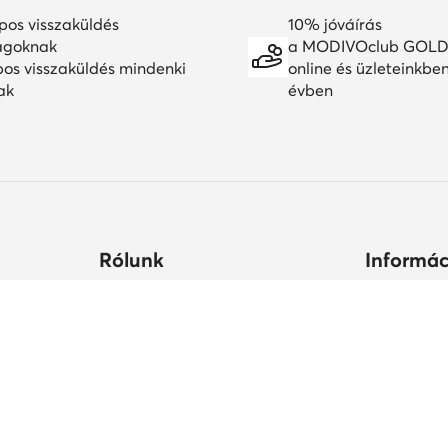
pos visszaküldés
10% jóváírás
agoknak
a MODIVOclub GOLD
pos visszaküldés mindenki
online és üzleteinkbe
ak
évben
Rólunk
Informác
ltségek
Céginformációk
Hogyan vás
állási
MODIVO Csoport
Cipőápolá
Karrier a MODIVO Csoportnál
Termékbiz
ek ideje
Blog