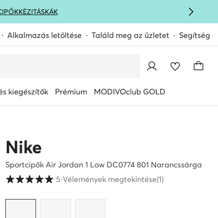
CIPŐK
KÉZITÁSKÁK
Alkalmazás letöltése
Találd meg az üzletet
Segítség
s kiegészítők
Prémium
MODIVOclub GOLD
Nike
Sportcipők Air Jordan 1 Low DC0774 801 Narancssárga
Vásárlói értékelések 1-5 skálán
5
⋅
Vélemények megtekintése
(1)