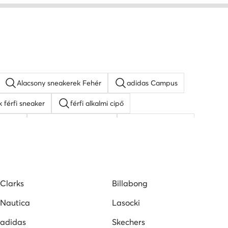
Alacsony sneakerek Fehér
adidas Campus
 férfi sneaker
férfi alkalmi cipő
okaszin
Kappa férfi sneaker
fekete férfi cipő
asocki férfi szandálok
Puma férfi cipő
Clarks
Billabong
Nautica
Lasocki
adidas
Skechers