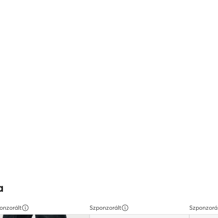
a
onzorált
Szponzorált
Szponzorá