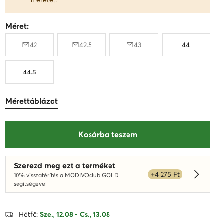
Méret:
42
42.5
43
44
44.5
Mérettáblázat
Kosárba teszem
Szerezd meg ezt a terméket
+4 275 Ft
10% visszatérítés a MODIVOclub GOLD
Dowied
segítségével
Hétfő:
Sze., 12.08 - Cs., 13.08