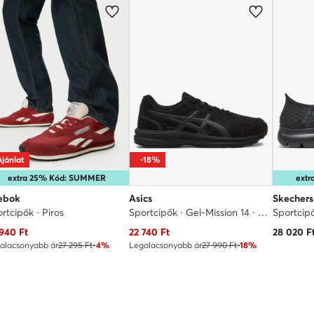
Ajánlat
-18%
extra 25% Kód: SUMMER
ext
ebok
Asics
Skechers
rtcipők · Piros
Sportcipők · Gel-Mission 14 · Fekete
Sportcip
uális ár
Aktuális ár
 940
Ft
22 740
Ft
28 020
F
alacsonyabb ár
27 295 Ft
-4%
Legalacsonyabb ár
27 990 Ft
-18%