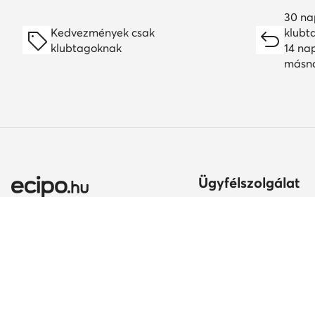
30 na
Kedvezmények csak
klubt
klubtagoknak
14 na
másn
Ügyfélszolgálat
Szállítási módok és kö
Itt gyakorolhatod az el
jogodat
Ország módosítása:
A rendelés teljesítésén
Magyarország (HU)
Fizetési módok