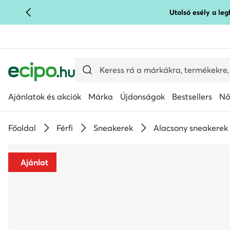
Utolsó esély a le
UGRÁS A FŐ TARTALOMRA
UGRÁS A KERESÉSHEZ
Ajánlatok és akciók
Márka
Újdonságok
Bestsellers
Nő
Főoldal
Férfi
Sneakerek
Alacsony sneakerek
Ajánlat