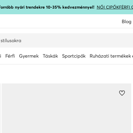
gforróbb nyári trendekre 10-35% kedvezménnyel!
NŐI CIPŐK
FÉRFI 
Blog
i
Férfi
Gyermek
Táskák
Sportcipők
Ruházati termékek é