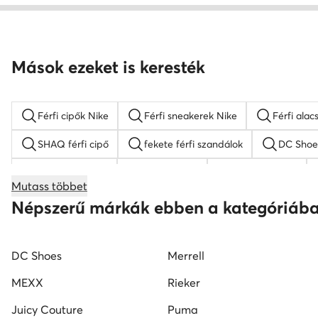
Mások ezeket is keresték
Férfi cipők Nike
Férfi sneakerek Nike
Férfi ala
SHAQ férfi cipő
fekete férfi szandálok
DC Shoes
Nike Air Force 1
férfi papucs
Nike cipő férfi
Mutass többet
férfi adidas cipő
elegáns férfi cipő
fehér férfi c
Népszerű márkák ebben a kategóriáb
DC Shoes
Merrell
MEXX
Rieker
Juicy Couture
Puma