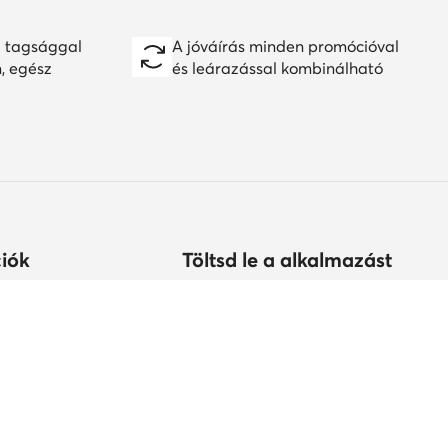
 tagsággal
A jóváírás minden promócióval
n, egész
és leárazással kombinálható
iók
Töltsd le a alkalmazást
árolhatok?
s
tonság