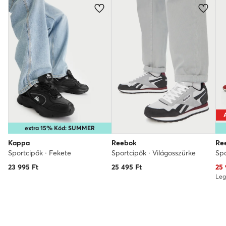
extra 15% Kód: SUMMER
Kappa
Reebok
Re
Sportcipők · Fekete
Sportcipők · Világosszürke
Spo
Akt
23 995
Ft
25 495
Ft
25
Leg