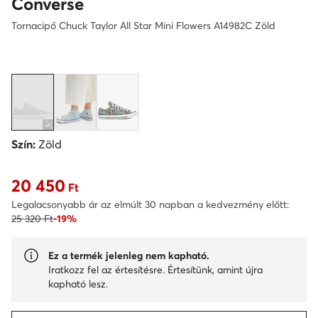
Converse
Tornacipő Chuck Taylor All Star Mini Flowers A14982C Zöld
Szín:
Zöld
20 450
Aktuális ár 20 450 Ft
Ft
Legalacsonyabb ár az elmúlt 30 napban a kedvezmény előtt:
25 320 Ft
-19%
Ez a termék jelenleg nem kapható.
Iratkozz fel az értesítésre. Értesítünk, amint újra
kapható lesz.