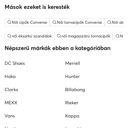
Mások ezeket is keresték
Női cipők Converse
Női tornacipők Converse
Női alac
női éksarkú szandálok
női magasszárú tornacipők
Nine
Népszerű márkák ebben a kategóriában
DC Shoes
Merrell
Hoka
Hunter
Clarks
Billabong
MEXX
Rieker
Vans
Kappa