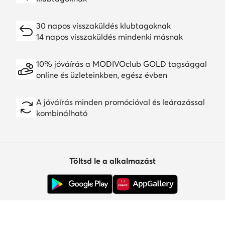
30 napos visszaküldés klubtagoknak
14 napos visszaküldés mindenki másnak
10% jóváírás a MODIVOclub GOLD tagsággal
online és üzleteinkben, egész évben
A jóváírás minden promócióval és leárazással
kombinálható
Töltsd le a alkalmazást
Ügyfélszolgálat