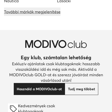
Nautica
Lasocki
További márkák megjelenítése
Egy klub, számtalan lehetőség
Exkluzív ajánlatok csak klubtagoknak: hosszabb
visszaküldési idő és még sok más. Aktiváld a
MODIVOclub GOLD-ot és szerezz jóváírást minden
vásárlásod után!
Használd a MODIVOclub-ot
Tudj meg többet
Kedvezmények csak
klubtagoknak