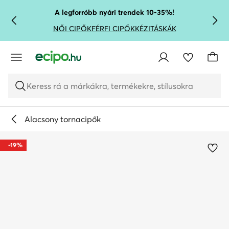
UGRÁS A FŐ TARTALOMRA
UGRÁS A KERESÉSHEZ
A legforróbb nyári trendek 10-35%!
NŐI CIPŐK
FÉRFI CIPŐK
KÉZITÁSKÁK
Keress rá a márkákra, termékekre, stílusokra
Alacsony tornacipők
-19%