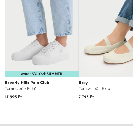
extra 15% Kód: SUMMER
Beverly Hills Polo Club
Roxy
Tornacipő · Fehér
Teniszcipő · Ekru
17 995
Ft
7 795
Ft