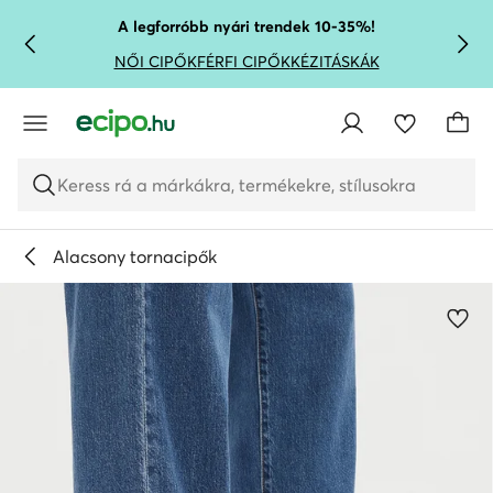
UGRÁS A FŐ TARTALOMRA
UGRÁS A KERESÉSHEZ
A legforróbb nyári trendek 10-35%!
NŐI CIPŐK
FÉRFI CIPŐK
KÉZITÁSKÁK
Keress rá a márkákra, termékekre, stílusokra
Alacsony tornacipők