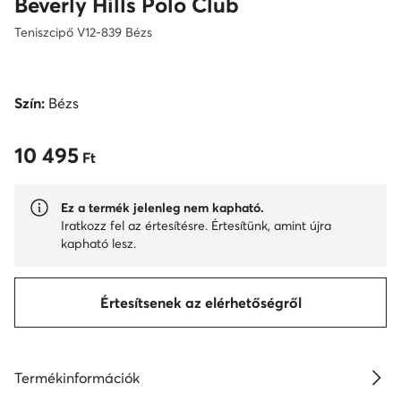
Beverly Hills Polo Club
Teniszcipő V12-839 Bézs
Szín:
Bézs
10 495
10 495 Ft
Ft
Ez a termék jelenleg nem kapható.
Iratkozz fel az értesítésre. Értesítünk, amint újra
kapható lesz.
Értesítsenek az elérhetőségről
Termékinformációk