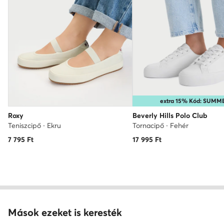
extra 15% Kód: SUMM
Roxy
Beverly Hills Polo Club
Teniszcipő · Ekru
Tornacipő · Fehér
7 795
Ft
17 995
Ft
Mások ezeket is keresték