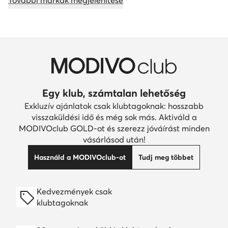
További márkák megjelenítése
Egy klub, számtalan lehetőség
Exkluzív ajánlatok csak klubtagoknak: hosszabb
visszaküldési idő és még sok más. Aktiváld a
MODIVOclub GOLD-ot és szerezz jóváírást minden
vásárlásod után!
Használd a MODIVOclub-ot
Tudj meg többet
Kedvezmények csak
klubtagoknak