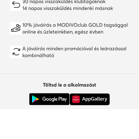
30 napos visszaküldés klubtagoknak
14 napos visszaküldés mindenki másnak
10% jóváírás a MODIVOclub GOLD tagsággal
online és üzleteinkben, egész évben
A jóváírás minden promócióval és leárazással
kombinálható
Töltsd le a alkalmazást
Ügyfélszolgálat
Rólunk