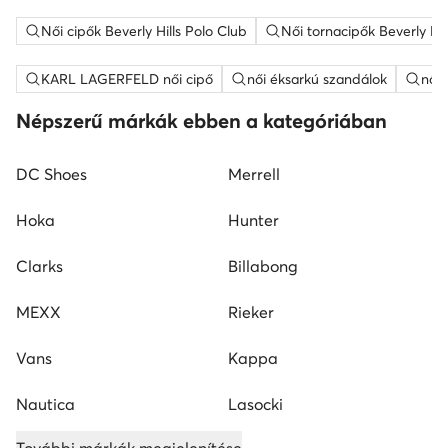
Női cipők Beverly Hills Polo Club
Női tornacipők Beverly Hil
KARL LAGERFELD női cipő
női éksarkú szandálok
női
Népszerű márkák ebben a kategóriában
DC Shoes
Merrell
Hoka
Hunter
Clarks
Billabong
MEXX
Rieker
Vans
Kappa
Nautica
Lasocki