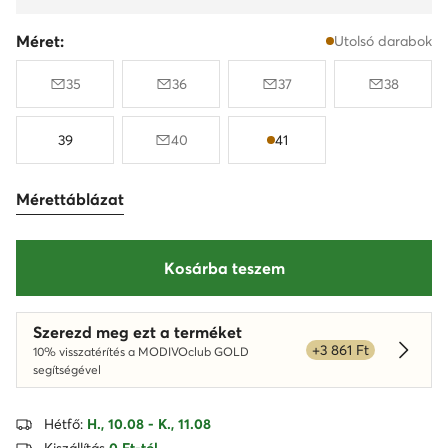
Méret:
Utolsó darabok
35
36
37
38
39
40
41
Mérettáblázat
Kosárba teszem
Szerezd meg ezt a terméket
+3 861 Ft
10% visszatérítés a MODIVOclub GOLD
Dowied
segítségével
Hétfő:
H., 10.08 - K., 11.08
Kiszállítás
0 Ft-tól