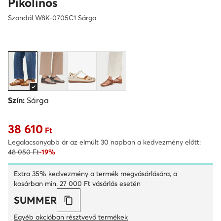
Pikolinos
Szandál W8K-0705C1 Sárga
Szín:
Sárga
38 610
Aktuális ár 38 610 Ft
Ft
Legalacsonyabb ár az elmúlt 30 napban a kedvezmény előtt:
48 050 Ft
-19%
Extra 35% kedvezmény a termék megvásárlására, a
kosárban min. 27 000 Ft vásárlás esetén
SUMMER
Egyéb akcióban résztvevő termékek