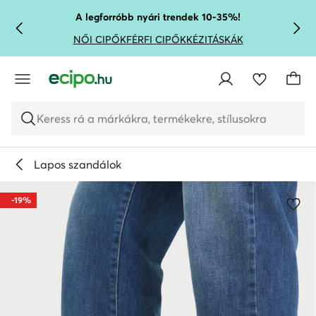
UGRÁS A FŐ TARTALOMRA
UGRÁS A KERESÉSHEZ
A legforróbb nyári trendek 10-35%!
NŐI CIPŐK
FÉRFI CIPŐK
KÉZITÁSKÁK
Keress rá a márkákra, termékekre, stílusokra
Lapos szandálok
-19%