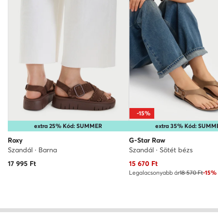
-15%
extra 25% Kód: SUMMER
extra 35% Kód: SUMM
Roxy
G-Star Raw
Szandál · Barna
Szandál · Sötét bézs
Aktuális ár
17 995
Ft
15 670
Ft
Legalacsonyabb ár
18 570 Ft
-15%