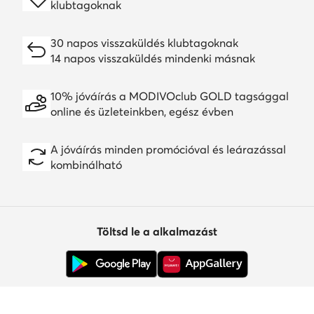
klubtagoknak
30 napos visszaküldés klubtagoknak
14 napos visszaküldés mindenki másnak
10% jóváírás a MODIVOclub GOLD tagsággal
online és üzleteinkben, egész évben
A jóváírás minden promócióval és leárazással
kombinálható
Töltsd le a alkalmazást
Ügyfélszolgálat