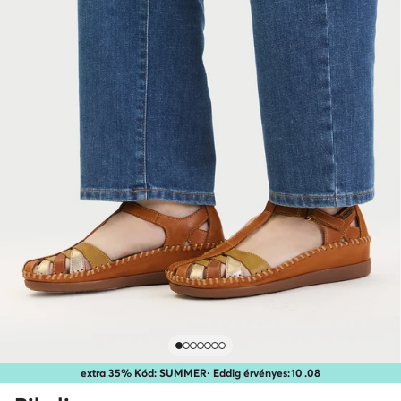
extra 35% Kód: SUMMER
· Eddig érvényes:
10
.
08