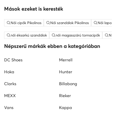
Mások ezeket is keresték
Női cipők Pikolinos
Női szandálok Pikolinos
Női lapos t
női éksarkú szandálok
női magasszárú tornacipők
Nine
Népszerű márkák ebben a kategóriában
DC Shoes
Merrell
Hoka
Hunter
Clarks
Billabong
MEXX
Rieker
Vans
Kappa