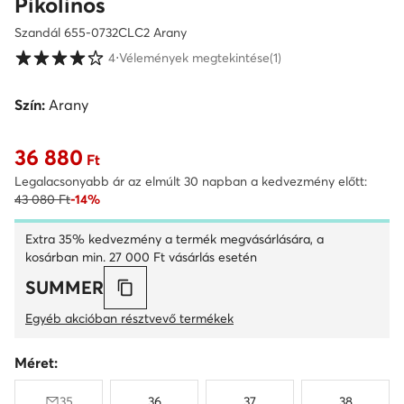
Pikolinos
Szandál 655-0732CLC2 Arany
Vásárlói értékelések 1-5 skálán
4
⋅
Vélemények megtekintése
(1)
Szín:
Arany
36 880
Aktuális ár 36 880 Ft
Ft
Legalacsonyabb ár az elmúlt 30 napban a kedvezmény előtt:
43 080 Ft
-14%
Extra 35% kedvezmény a termék megvásárlására, a
kosárban min. 27 000 Ft vásárlás esetén
SUMMER
Egyéb akcióban résztvevő termékek
Méret:
35
36
37
38