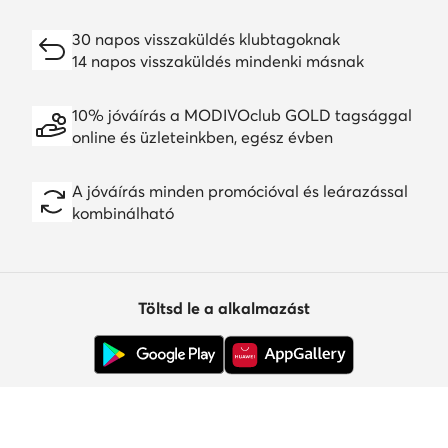
30 napos visszaküldés klubtagoknak
14 napos visszaküldés mindenki másnak
10% jóváírás a MODIVOclub GOLD tagsággal
online és üzleteinkben, egész évben
A jóváírás minden promócióval és leárazással
kombinálható
Töltsd le a alkalmazást
Ügyfélszolgálat