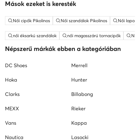
Mások ezeket is keresték
Női cipők Pikolinos
Női szandálok Pikolinos
Női lapos t
női éksarkú szandálok
női magasszárú tornacipők
Nine
Népszerű márkák ebben a kategóriában
DC Shoes
Merrell
Hoka
Hunter
Clarks
Billabong
MEXX
Rieker
Vans
Kappa
Nautica
Lasocki