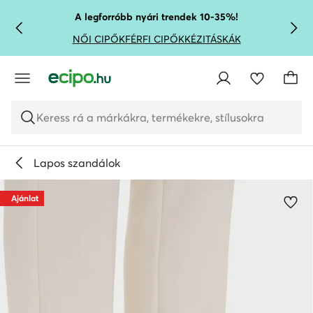
UGRÁS A FŐ TARTALOMRA
UGRÁS A KERESÉSHEZ
A legforróbb nyári trendek 10-35%!
NŐI CIPŐK
FÉRFI CIPŐK
KÉZITÁSKÁK
Keress rá a márkákra, termékekre, stílusokra
Lapos szandálok
Ajánlat