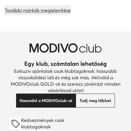
További márkák megjelenítése
Egy klub, számtalan lehetőség
Exkluzív ajánlatok csak klubtagoknak: hosszabb
visszaküldési idő és még sok más. Aktiváld a
MODIVOclub GOLD-ot és szerezz jóváírást minden
vásárlásod után!
Használd a MODIVOclub-ot
Tudj meg többet
Kedvezmények csak
klubtagoknak