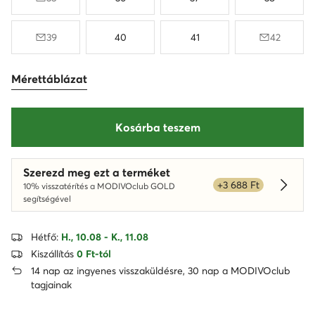
39
40
41
42
Mérettáblázat
Kosárba teszem
Szerezd meg ezt a terméket
+3 688 Ft
10% visszatérítés a MODIVOclub GOLD
Dowied
segítségével
Hétfő:
H., 10.08 - K., 11.08
Kiszállítás
0 Ft-tól
14 nap az ingyenes visszaküldésre, 30 nap a MODIVOclub
tagjainak