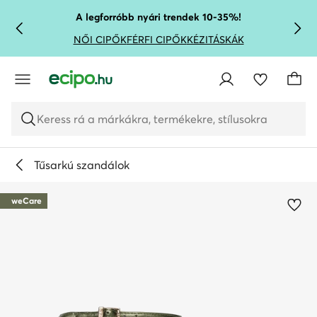
UGRÁS A FŐ TARTALOMRA
UGRÁS A KERESÉSHEZ
A legforróbb nyári trendek 10-35%!
NŐI CIPŐK
FÉRFI CIPŐK
KÉZITÁSKÁK
Keress rá a márkákra, termékekre, stílusokra
Tűsarkú szandálok
weCare