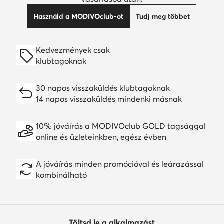
Használd a MODIVOclub-ot
Tudj meg többet
Kedvezmények csak
klubtagoknak
30 napos visszaküldés klubtagoknak
14 napos visszaküldés mindenki másnak
10% jóváírás a MODIVOclub GOLD tagsággal
online és üzleteinkben, egész évben
A jóváírás minden promócióval és leárazással
kombinálható
Töltsd le a alkalmazást