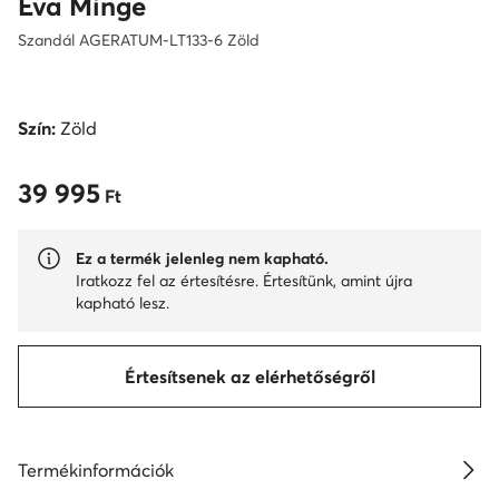
Eva Minge
Szandál AGERATUM-LT133-6 Zöld
Szín:
Zöld
39 995
39 995 Ft
Ft
Ez a termék jelenleg nem kapható.
Iratkozz fel az értesítésre. Értesítünk, amint újra
kapható lesz.
Értesítsenek az elérhetőségről
Termékinformációk