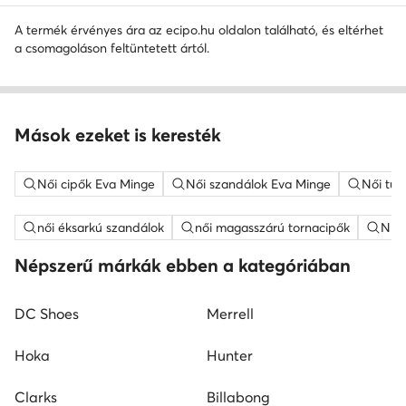
A termék érvényes ára az ecipo.hu oldalon található, és eltérhet
a csomagoláson feltüntetett ártól.
Mások ezeket is keresték
Női cipők Eva Minge
Női szandálok Eva Minge
Női tűs
női éksarkú szandálok
női magasszárú tornacipők
Nine
Népszerű márkák ebben a kategóriában
DC Shoes
Merrell
Hoka
Hunter
Clarks
Billabong