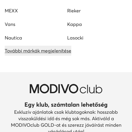
MEXX
Rieker
Vans
Kappa
Nautica
Lasocki
További márkák megjelenítése
Egy klub, számtalan lehetőség
Exkluzív ajánlatok csak klubtagoknak: hosszabb
visszaküldési idő és még sok más. Aktiváld a
MODIVOclub GOLD-ot és szerezz jóváírást minden
vásárlásod után!