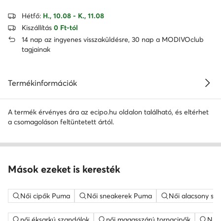
Hétfő:
H., 10.08 - K., 11.08
Kiszállítás
0 Ft-tól
14 nap az ingyenes visszaküldésre, 30 nap a MODIVOclub
tagjainak
Termékinformációk
A termék érvényes ára az ecipo.hu oldalon található, és eltérhet
a csomagoláson feltüntetett ártól.
Mások ezeket is keresték
Női cipők Puma
Női sneakerek Puma
Női alacsony sz
női éksarkú szandálok
női magasszárú tornacipők
Nine