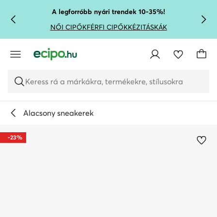
UGRÁS A FŐ TARTALOMRA
UGRÁS A KERESÉSHEZ
A legforróbb nyári trendek 10-35%!
NŐI CIPŐK
FÉRFI CIPŐK
KÉZITÁSKÁK
Keress rá a márkákra, termékekre, stílusokra
Alacsony sneakerek
-23%