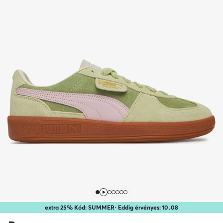
extra 25% Kód: SUMMER
· Eddig érvényes:
10
.
08