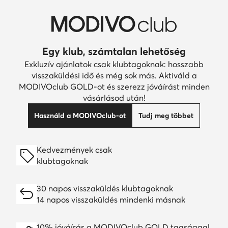
Egy klub, számtalan lehetőség
Exkluzív ajánlatok csak klubtagoknak: hosszabb
visszaküldési idő és még sok más. Aktiváld a
MODIVOclub GOLD-ot és szerezz jóváírást minden
vásárlásod után!
Használd a MODIVOclub-ot
Tudj meg többet
Kedvezmények csak
klubtagoknak
30 napos visszaküldés klubtagoknak
14 napos visszaküldés mindenki másnak
10% jóváírás a MODIVOclub GOLD tagsággal