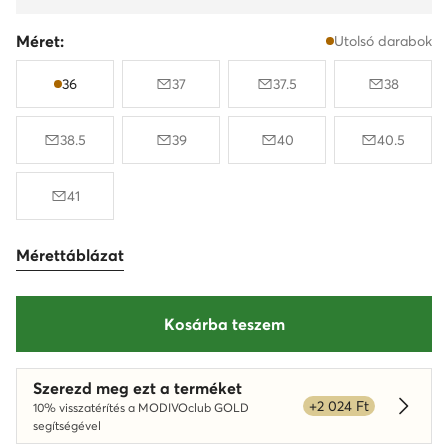
Méret:
Utolsó darabok
36
37
37.5
38
38.5
39
40
40.5
41
Mérettáblázat
Kosárba teszem
Szerezd meg ezt a terméket
+2 024 Ft
10% visszatérítés a MODIVOclub GOLD
Dowied
segítségével