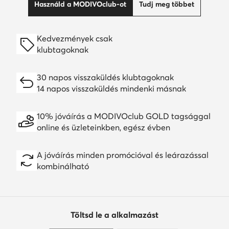
Használd a MODIVOclub-ot
Tudj meg többet
Kedvezmények csak
klubtagoknak
30 napos visszaküldés klubtagoknak
14 napos visszaküldés mindenki másnak
10% jóváírás a MODIVOclub GOLD tagsággal
online és üzleteinkben, egész évben
A jóváírás minden promócióval és leárazással
kombinálható
Töltsd le a alkalmazást