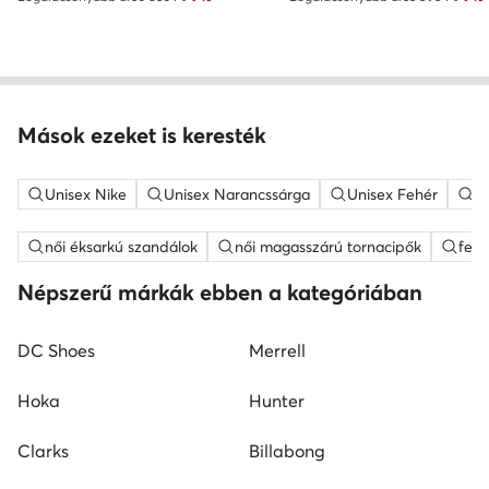
Mások ezeket is keresték
Unisex Nike
Unisex Narancssárga
Unisex Fehér
a
női éksarkú szandálok
női magasszárú tornacipők
feh
Népszerű márkák ebben a kategóriában
DC Shoes
Merrell
Hoka
Hunter
Clarks
Billabong