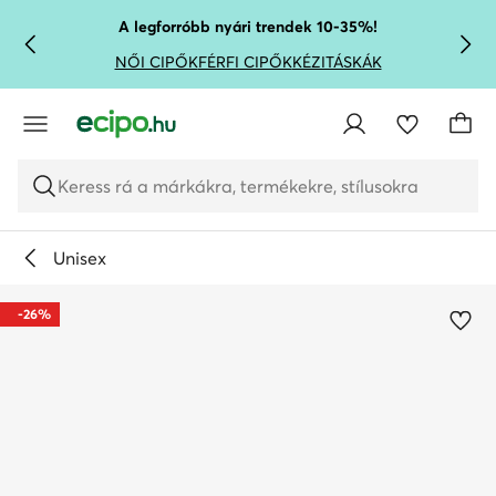
UGRÁS A FŐ TARTALOMRA
UGRÁS A KERESÉSHEZ
A legforróbb nyári trendek 10-35%!
NŐI CIPŐK
FÉRFI CIPŐK
KÉZITÁSKÁK
Keress rá a márkákra, termékekre, stílusokra
Unisex
-26%