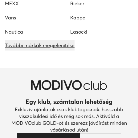
MEXX
Rieker
Vans
Kappa
Nautica
Lasocki
További márkák megjelenítése
Egy klub, számtalan lehetőség
Exkluzív ajánlatok csak klubtagoknak: hosszabb
visszaküldési idő és még sok más. Aktiváld a
MODIVOclub GOLD-ot és szerezz jóváírást minden
vásárlásod után!