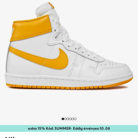
extra 15% Kód: SUMMER
· Eddig érvényes:
10
.
08