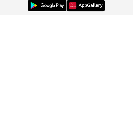
Ügyfélszolgálat
Rólunk
Információk
Ország módosítása: Magyarország (HU)