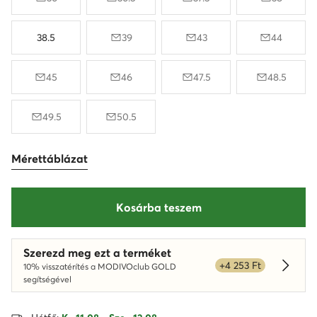
38.5
39
43
44
45
46
47.5
48.5
49.5
50.5
Mérettáblázat
Kosárba teszem
Szerezd meg ezt a terméket
+4 253 Ft
10% visszatérítés a MODIVOclub GOLD
Dowied
segítségével