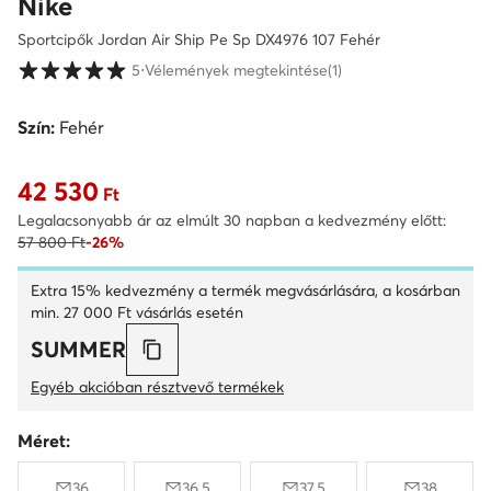
Nike
Sportcipők Jordan Air Ship Pe Sp DX4976 107 Fehér
Vásárlói értékelések 1-5 skálán
5
⋅
Vélemények megtekintése
(1)
Szín:
Fehér
42 530
Aktuális ár 42 530 Ft
Ft
Legalacsonyabb ár az elmúlt 30 napban a kedvezmény előtt:
57 800 Ft
-26%
Extra 15% kedvezmény a termék megvásárlására, a kosárban
min. 27 000 Ft vásárlás esetén
SUMMER
Egyéb akcióban résztvevő termékek
Méret:
36
36.5
37.5
38