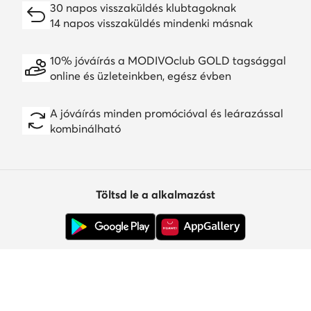
30 napos visszaküldés klubtagoknak
14 napos visszaküldés mindenki másnak
10% jóváírás a MODIVOclub GOLD tagsággal
online és üzleteinkben, egész évben
A jóváírás minden promócióval és leárazással
kombinálható
Töltsd le a alkalmazást
Ügyfélszolgálat
Rólunk