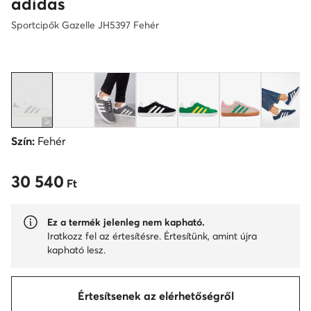
adidas
Sportcipők Gazelle JH5397 Fehér
Szín:
Fehér
30 540
30 540 Ft
Ft
Ez a termék jelenleg nem kapható.
Iratkozz fel az értesítésre. Értesítünk, amint újra
kapható lesz.
Értesítsenek az elérhetőségről