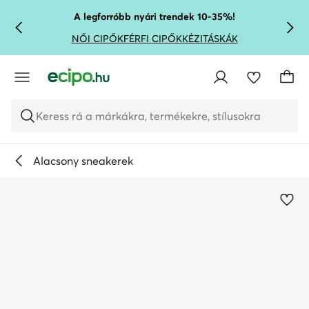
UGRÁS A FŐ TARTALOMRA
UGRÁS A KERESÉSHEZ
A legforróbb nyári trendek 10-35%!
NŐI CIPŐK
FÉRFI CIPŐK
KÉZITÁSKÁK
Keress rá a márkákra, termékekre, stílusokra
Alacsony sneakerek