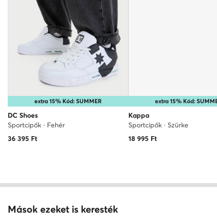
extra 15% Kód: SUMMER
extra 15% Kód: SUMM
DC Shoes
Kappa
Sportcipők · Fehér
Sportcipők · Szürke
36 395
Ft
18 995
Ft
Mások ezeket is keresték