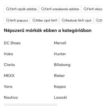
Férfi cipők adidas
Férfi sneakerek adidas
Férfi alacso
férfi papucs
Nike cipő férfi
Reebok férfi cipő
DC S
Népszerű márkák ebben a kategóriában
DC Shoes
Merrell
Hoka
Hunter
Clarks
Billabong
MEXX
Rieker
Vans
Kappa
Nautica
Lasocki