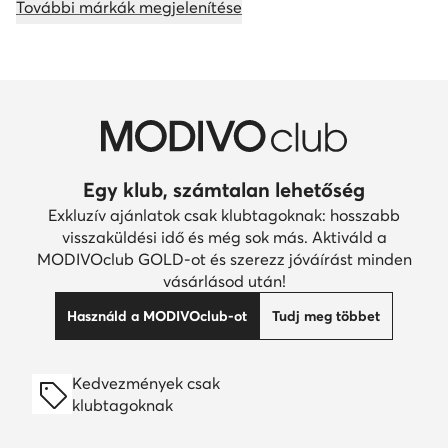
További márkák megjelenítése
Egy klub, számtalan lehetőség
Exkluzív ajánlatok csak klubtagoknak: hosszabb
visszaküldési idő és még sok más. Aktiváld a
MODIVOclub GOLD-ot és szerezz jóváírást minden
vásárlásod után!
Használd a MODIVOclub-ot
Tudj meg többet
Kedvezmények csak
klubtagoknak