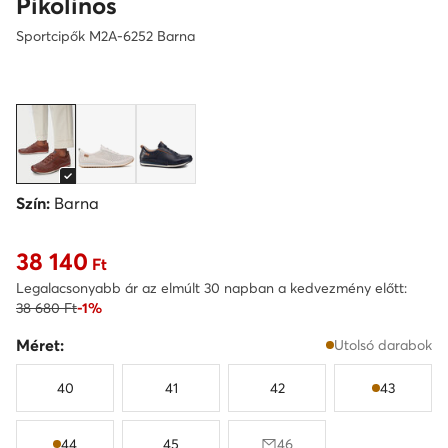
Pikolinos
Sportcipők M2A-6252 Barna
Szín:
Barna
38 140
Aktuális ár 38 140 Ft
Ft
Legalacsonyabb ár az elmúlt 30 napban a kedvezmény előtt:
38 680 Ft
-1%
Méret:
Utolsó darabok
40
41
42
43
44
45
46