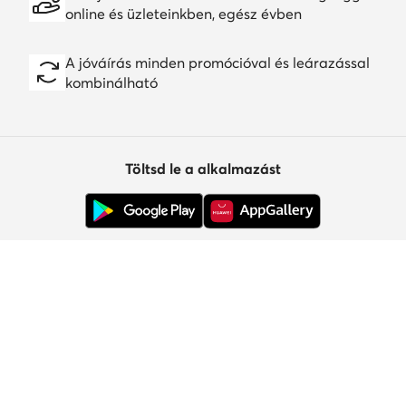
online és üzleteinkben, egész évben
A jóváírás minden promócióval és leárazással
kombinálható
Töltsd le a alkalmazást
Ügyfélszolgálat
Rólunk
Információk