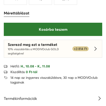
Mérettáblázat
Kosárba teszem
Szerezd meg ezt a terméket
+3 814 Ft
10% visszatérítés a MODIVOclub GOLD
Dowied
segítségével
Hétfő:
H., 10.08 - K., 11.08
Kiszállítás
0 Ft-tól
14 nap az ingyenes visszaküldésre, 30 nap a MODIVOclub
tagjainak
Termékinformációk