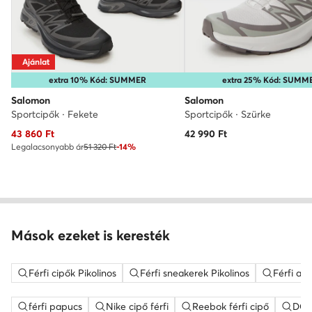
Ajánlat
extra 10% Kód: SUMMER
extra 25% Kód: SUMM
Salomon
Salomon
Sportcipők · Fekete
Sportcipők · Szürke
Aktuális ár
43 860
Ft
42 990
Ft
Legalacsonyabb ár
51 320 Ft
-14%
Mások ezeket is keresték
Férfi cipők Pikolinos
Férfi sneakerek Pikolinos
Férfi al
férfi papucs
Nike cipő férfi
Reebok férfi cipő
DC S