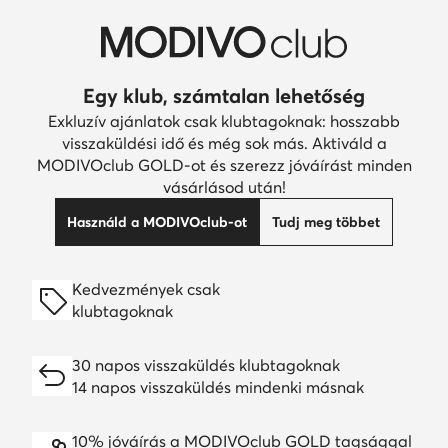
Egy klub, számtalan lehetőség
Exkluzív ajánlatok csak klubtagoknak: hosszabb
visszaküldési idő és még sok más. Aktiváld a
MODIVOclub GOLD-ot és szerezz jóváírást minden
vásárlásod után!
Használd a MODIVOclub-ot
Tudj meg többet
Kedvezmények csak
klubtagoknak
30 napos visszaküldés klubtagoknak
14 napos visszaküldés mindenki másnak
10% jóváírás a MODIVOclub GOLD tagsággal