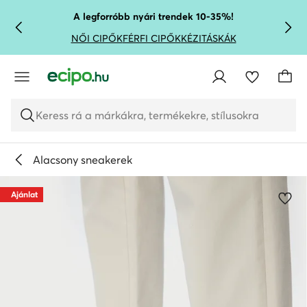
UGRÁS A FŐ TARTALOMRA
UGRÁS A KERESÉSHEZ
A legforróbb nyári trendek 10-35%!
NŐI CIPŐK
FÉRFI CIPŐK
KÉZITÁSKÁK
Keress rá a márkákra, termékekre, stílusokra
Alacsony sneakerek
Ajánlat