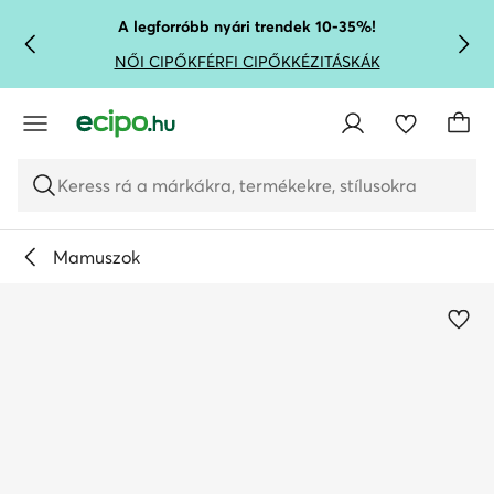
UGRÁS A FŐ TARTALOMRA
UGRÁS A KERESÉSHEZ
A legforróbb nyári trendek 10-35%!
NŐI CIPŐK
FÉRFI CIPŐK
KÉZITÁSKÁK
Keress rá a márkákra, termékekre, stílusokra
Mamuszok