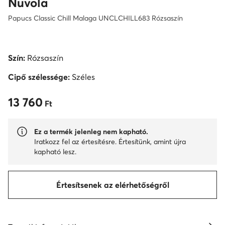
Nuvola
Papucs Classic Chill Malaga UNCLCHILL683 Rózsaszín
Szín:
Rózsaszín
Cipő szélessége:
Széles
13 760
13 760 Ft
Ft
Ez a termék jelenleg nem kapható.
Iratkozz fel az értesítésre. Értesítünk, amint újra
kapható lesz.
Értesítsenek az elérhetőségről