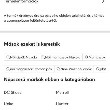
Termékinformációk
A termék érvényes ára az ecipo.hu oldalon található, és eltérhet
a csomagoláson feltüntetett ártól.
Mások ezeket is keresték
Női cipők Nuvola
Női mamuszok Nuvola
Mamuszok Ró
női magasszárú tornacipők
Nine West női cipők
platfo
Népszerű márkák ebben a kategóriában
DC Shoes
Merrell
Hoka
Hunter