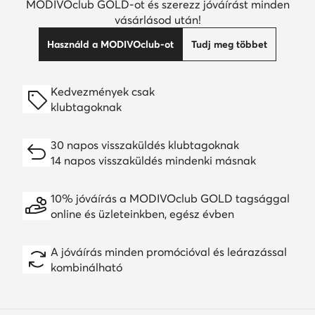
MODIVOclub GOLD-ot és szerezz jóváírást minden
vásárlásod után!
Használd a MODIVOclub-ot
Tudj meg többet
Kedvezmények csak
klubtagoknak
30 napos visszaküldés klubtagoknak
14 napos visszaküldés mindenki másnak
10% jóváírás a MODIVOclub GOLD tagsággal
online és üzleteinkben, egész évben
A jóváírás minden promócióval és leárazással
kombinálható