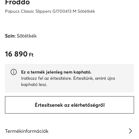
Froddo
Papucs Classic Slippers G1700413 M Sötétkék
Szín:
Sötétkék
16 890
16 890 Ft
Ft
Ez a termék jelenleg nem kapható.
Iratkozz fel az értesítésre. Értesítünk, amint újra
kapható lesz.
Értesítsenek az elérhetőségről
Termékinformációk