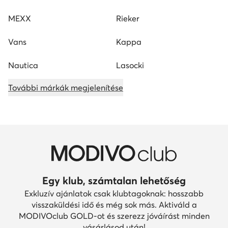
MEXX
Rieker
Vans
Kappa
Nautica
Lasocki
További márkák megjelenítése
Egy klub, számtalan lehetőség
Exkluzív ajánlatok csak klubtagoknak: hosszabb
visszaküldési idő és még sok más. Aktiváld a
MODIVOclub GOLD-ot és szerezz jóváírást minden
vásárlásod után!