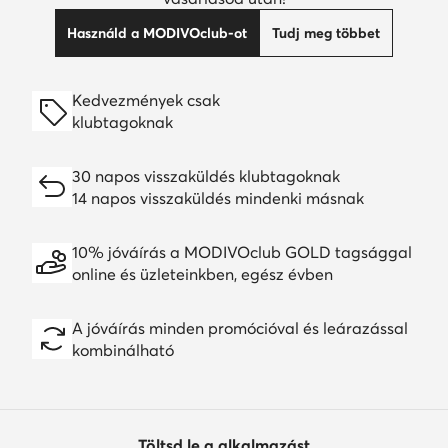
Használd a MODIVOclub-ot
Tudj meg többet
Kedvezmények csak
klubtagoknak
30 napos visszaküldés klubtagoknak
14 napos visszaküldés mindenki másnak
10% jóváírás a MODIVOclub GOLD tagsággal
online és üzleteinkben, egész évben
A jóváírás minden promócióval és leárazással
kombinálható
Töltsd le a alkalmazást