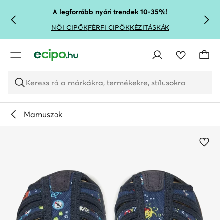
UGRÁS A FŐ TARTALOMRA
UGRÁS A KERESÉSHEZ
A legforróbb nyári trendek 10-35%!
NŐI CIPŐK
FÉRFI CIPŐK
KÉZITÁSKÁK
Keress rá a márkákra, termékekre, stílusokra
Mamuszok