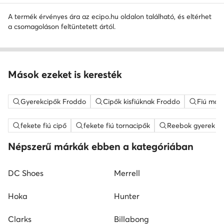
A termék érvényes ára az ecipo.hu oldalon található, és eltérhet
a csomagoláson feltüntetett ártól.
Mások ezeket is keresték
Gyerekcipők Froddo
Cipők kisfiúknak Froddo
Fiú mam
fekete fiú cipő
fekete fiú tornacipők
Reebok gyerek ci
Népszerű márkák ebben a kategóriában
DC Shoes
Merrell
Hoka
Hunter
Clarks
Billabong