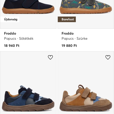
Újdonság
Barefoot
Froddo
Froddo
Papucs · Sötétkék
Papucs · Szürke
18 940
Ft
19 880
Ft