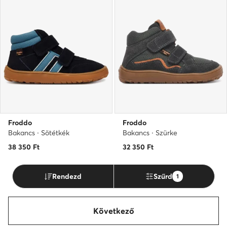
Froddo
Froddo
Bakancs · Sötétkék
Bakancs · Szürke
38 350
Ft
32 350
Ft
Rendezd
Szűrd
1
Következő