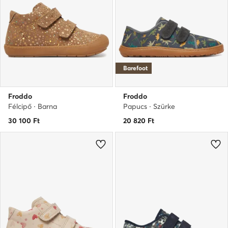
Barefoot
Froddo
Froddo
Félcipő · Barna
Papucs · Szürke
30 100
Ft
20 820
Ft