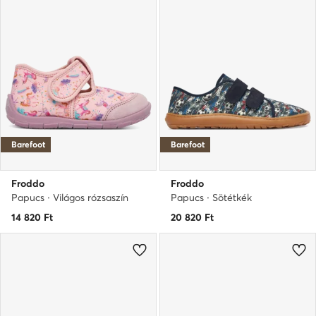
Barefoot
Barefoot
Froddo
Froddo
Papucs · Világos rózsaszín
Papucs · Sötétkék
14 820
Ft
20 820
Ft