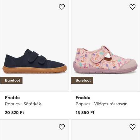
Barefoot
Barefoot
Froddo
Froddo
Papucs · Sötétkék
Papucs · Világos rózsaszín
20 820
Ft
15 850
Ft