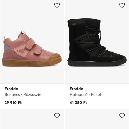
Froddo
Froddo
Bakancs · Rózsaszín
Hótaposó · Fekete
29 910
Ft
41 350
Ft