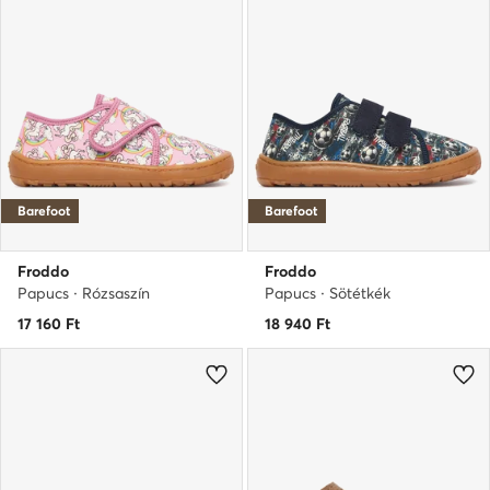
Barefoot
Barefoot
Froddo
Froddo
Papucs · Rózsaszín
Papucs · Sötétkék
17 160
Ft
18 940
Ft