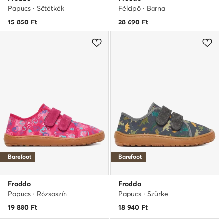
Papucs · Sötétkék
Félcipő · Barna
15 850
Ft
28 690
Ft
Barefoot
Barefoot
Froddo
Froddo
Papucs · Rózsaszín
Papucs · Szürke
19 880
Ft
18 940
Ft