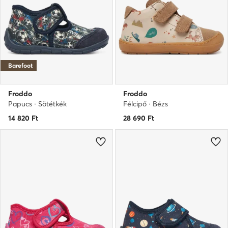
Barefoot
Froddo
Froddo
Papucs · Sötétkék
Félcipő · Bézs
14 820
Ft
28 690
Ft