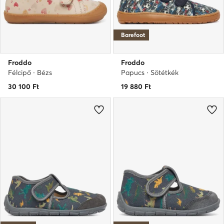
Barefoot
Froddo
Froddo
Félcipő · Bézs
Papucs · Sötétkék
30 100
Ft
19 880
Ft