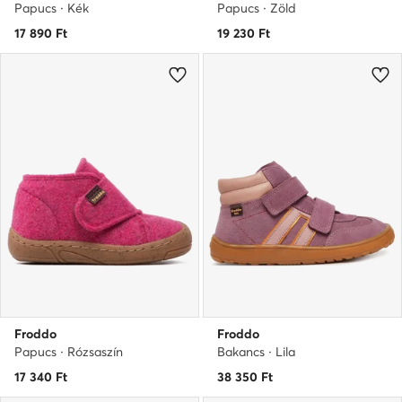
Papucs · Kék
Papucs · Zöld
17 890
Ft
19 230
Ft
Froddo
Froddo
Papucs · Rózsaszín
Bakancs · Lila
17 340
Ft
38 350
Ft