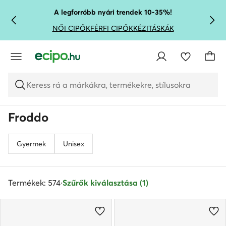
UGRÁS A FŐ TARTALOMRA
UGRÁS A KERESÉSHEZ
A legforróbb nyári trendek 10-35%!
NŐI CIPŐK
FÉRFI CIPŐK
KÉZITÁSKÁK
Keress rá a márkákra, termékekre, stílusokra
Froddo
Gyermek
Unisex
Termékek: 574
·
Szűrők kiválasztása (1)