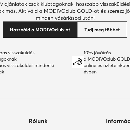
ív ajánlatok csak klubtagoknak: hosszabb visszaküldési
k más. Aktiváld a MODIVOclub GOLD-ot és szerezz jó
minden vásárlásod után!
Használd a MODIVOclub-ot
Tudj meg többet
pos visszaküldés
10% jóváírás
agoknak
a MODIVOclub GOLD
pos visszaküldés mindenki
online és üzleteinkbe
ak
évben
Rólunk
Informác