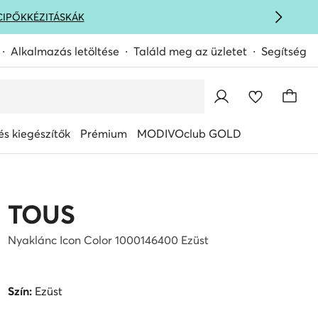
CIPŐK
KÉZITÁSKÁK
Alkalmazás letöltése
Találd meg az üzletet
Segítség
s kiegészítők
Prémium
MODIVOclub GOLD
TOUS
Nyaklánc Icon Color 1000146400 Ezüst
Szín:
Ezüst