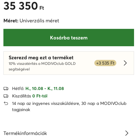
35 350
35 350 Ft
Ft
Méret:
Univerzális méret
Kosárba teszem
Szerezd meg ezt a terméket
+3 535 Ft
10% visszatérítés a MODIVOclub GOLD
Dowied
segítségével
Hétfő:
H., 10.08 - K., 11.08
Kiszállítás
0 Ft-tól
14 nap az ingyenes visszaküldésre, 30 nap a MODIVOclub
tagjainak
Termékinformációk