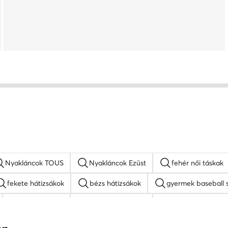
Nyakláncok TOUS
Nyakláncok Ezüst
fehér női táskak
fekete hátizsákok
bézs hátizsákok
gyermek baseball 
MEXX táskak
napszemüveg női
fehér oldaltáskák
Juicy Couture táskak
barna oldaltáskák