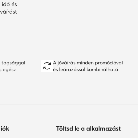
 idő és
váírást
 tagsággal
A jóváírás minden promócióval
n, egész
és leárazással kombinálható
iók
Töltsd le a alkalmazást