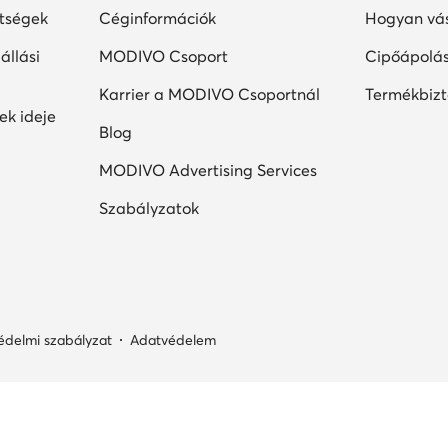
ltségek
Céginformációk
Hogyan vás
állási
MODIVO Csoport
Cipőápolá
Karrier a MODIVO Csoportnál
Termékbiz
ek ideje
Blog
MODIVO Advertising Services
Szabályzatok
édelmi szabályzat
Adatvédelem