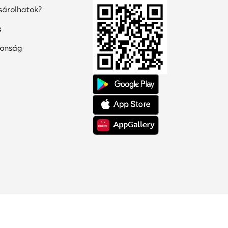
árolhatok?
s
tonság