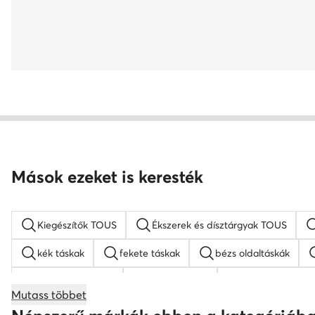
Mások ezeket is keresték
Kiegészítők TOUS
Ékszerek és dísztárgyak TOUS
kék táskak
fekete táskak
bézs oldaltáskák
barna hátizsákok
Guess táskak
nyakláncok női
Mutass többet
bőr táskak
Nine West táskak
fekete oldaltáskák