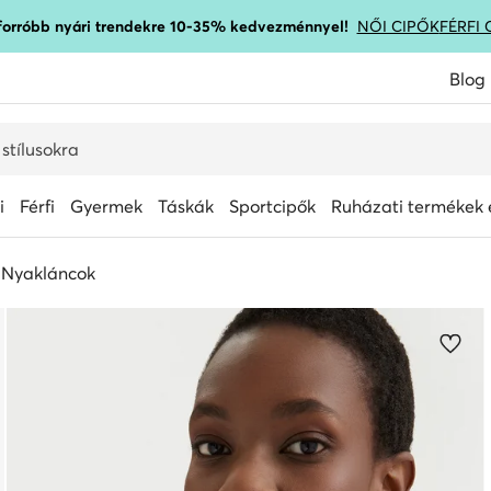
gforróbb nyári trendekre 10-35% kedvezménnyel!
NŐI CIPŐK
FÉRFI 
Blog
i
Férfi
Gyermek
Táskák
Sportcipők
Ruházati termékek é
Nyakláncok