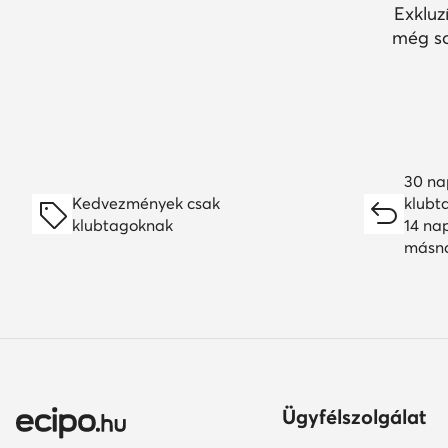
Exkluz
még so
30 na
Kedvezmények csak
klubt
klubtagoknak
14 na
másn
Ügyfélszolgálat