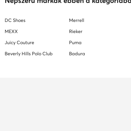
Népszerű márkák ebben a kategóriáb
DC Shoes
Merrell
MEXX
Rieker
Juicy Couture
Puma
Beverly Hills Polo Club
Badura