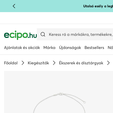
Utolsó esély a le
UGRÁS A FŐ TARTALOMRA
UGRÁS A KERESÉSHEZ
Ajánlatok és akciók
Márka
Újdonságok
Bestsellers
Nő
Főoldal
Kiegészítők
Ékszerek és dísztárgyak