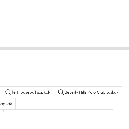
férfi baseball sapkák
Beverly Hills Polo Club táskak
sapkák
napszemüveg férfi
KARL LAGERFELD táskak