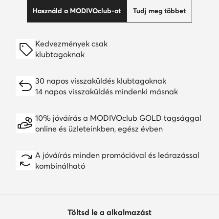
Használd a MODIVOclub-ot
Tudj meg többet
Kedvezmények csak
klubtagoknak
30 napos visszaküldés klubtagoknak
14 napos visszaküldés mindenki másnak
10% jóváírás a MODIVOclub GOLD tagsággal
online és üzleteinkben, egész évben
A jóváírás minden promócióval és leárazással
kombinálható
Töltsd le a alkalmazást