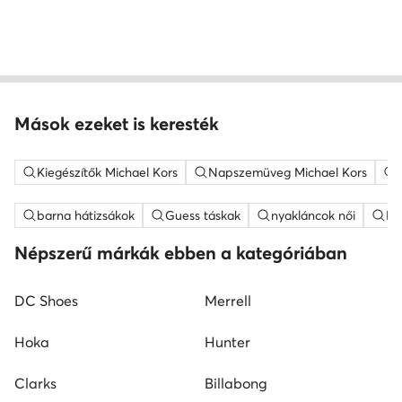
Mások ezeket is keresték
Kiegészítők Michael Kors
Napszemüveg Michael Kors
barna hátizsákok
Guess táskak
nyakláncok női
ME
Népszerű márkák ebben a kategóriában
DC Shoes
Merrell
Hoka
Hunter
Clarks
Billabong