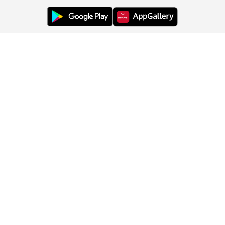
Ügyfélszolgálat
Rólunk
Információk
Ország módosítása: Magyarország (HU)