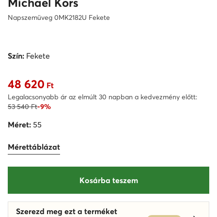
Michael Kors
Napszemüveg 0MK2182U Fekete
Szín:
Fekete
48 620
Aktuális ár 48 620 Ft
Ft
Legalacsonyabb ár az elmúlt 30 napban a kedvezmény előtt:
53 540 Ft
-9%
Méret:
55
Mérettáblázat
Kosárba teszem
Szerezd meg ezt a terméket