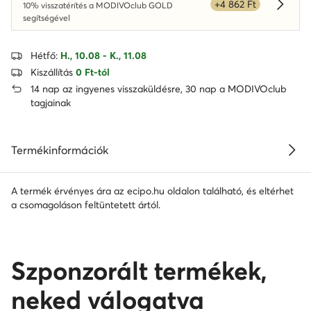
+4 862 Ft
10% visszatérítés a MODIVOclub GOLD
Dowied
segítségével
Hétfő:
H., 10.08 - K., 11.08
Kiszállítás
0 Ft-tól
14 nap az ingyenes visszaküldésre, 30 nap a MODIVOclub
tagjainak
Termékinformációk
A termék érvényes ára az ecipo.hu oldalon található, és eltérhet
a csomagoláson feltüntetett ártól.
Szponzorált termékek,
neked válogatva