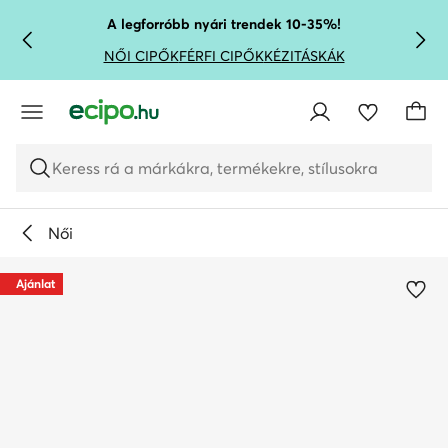
UGRÁS A FŐ TARTALOMRA
UGRÁS A KERESÉSHEZ
A legforróbb nyári trendek 10-35%!
NŐI CIPŐK
FÉRFI CIPŐK
KÉZITÁSKÁK
Keress rá a márkákra, termékekre, stílusokra
Női
Ajánlat