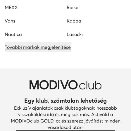
MEXX
Rieker
Vans
Kappa
Nautica
Lasocki
További márkák megjelenítése
Egy klub, számtalan lehetőség
Exkluzív ajánlatok csak klubtagoknak: hosszabb
visszaküldési idő és még sok más. Aktiváld a
MODIVOclub GOLD-ot és szerezz jóváírást minden
vásárlásod után!