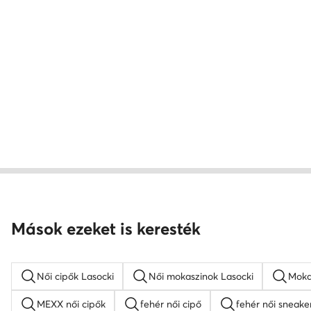
Mások ezeket is keresték
Női cipők Lasocki
Női mokaszinok Lasocki
Moka
MEXX női cipők
fehér női cipő
fehér női sneake