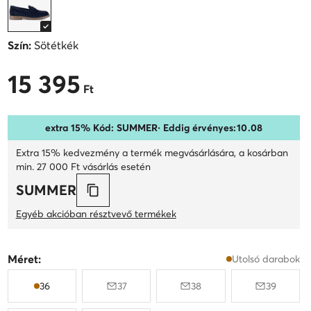
Szín:
Sötétkék
15 395
15 395 Ft
Ft
extra 15% Kód: SUMMER
· Eddig érvényes:
10
.
08
Extra 15% kedvezmény a termék megvásárlására, a kosárban
min. 27 000 Ft vásárlás esetén
SUMMER
Egyéb akcióban résztvevő termékek
Méret:
Utolsó darabok
36
37
38
39