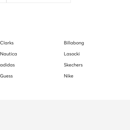
 cipő
Lacoste női cipő
Nine West női szandál
Clarks
Billabong
Nautica
Lasocki
adidas
Skechers
Guess
Nike