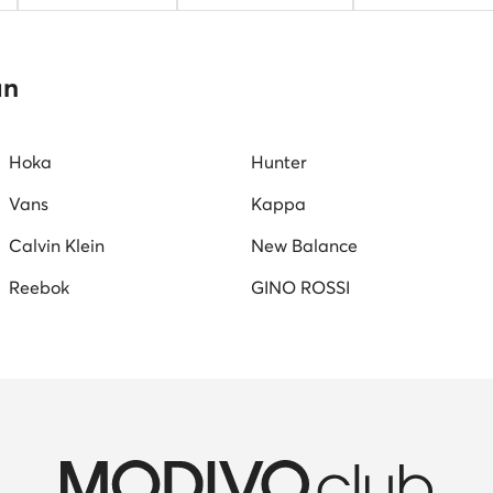
platform szandálok
női lapos talpú szandálok
Guess női
an
W női cipők
Juicy Couture női cipők
Vans női tornacipők
Hoka
Hunter
Vans
Kappa
Calvin Klein
New Balance
Reebok
GINO ROSSI