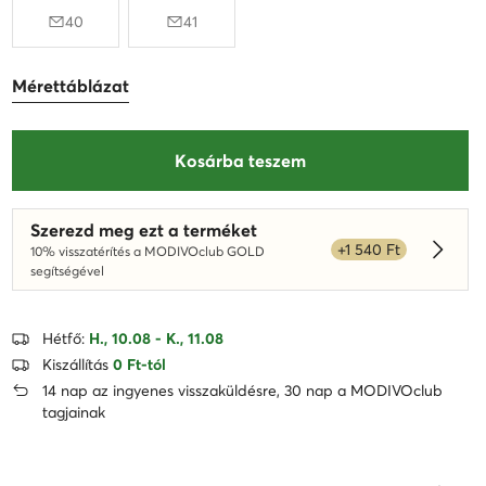
40
41
Mérettáblázat
Kosárba teszem
Szerezd meg ezt a terméket
+1 540 Ft
10% visszatérítés a MODIVOclub GOLD
Dowied
segítségével
Hétfő:
H., 10.08 - K., 11.08
Kiszállítás
0 Ft-tól
14 nap az ingyenes visszaküldésre, 30 nap a MODIVOclub
tagjainak