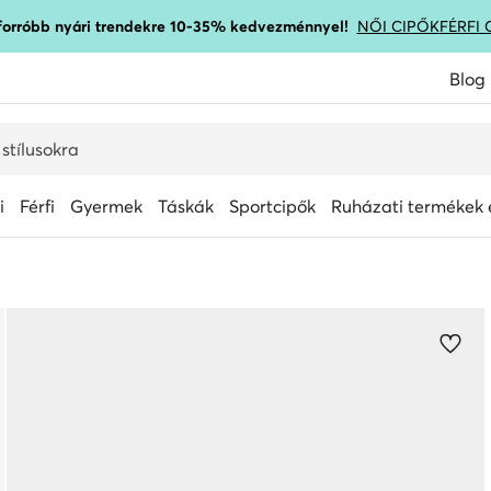
gforróbb nyári trendekre 10-35% kedvezménnyel!
NŐI CIPŐK
FÉRFI 
Blog
i
Férfi
Gyermek
Táskák
Sportcipők
Ruházati termékek é