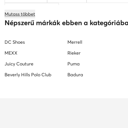
női éksarkú szandálok
Mutass többet
női magasszárú tornacipők
Nine West női cipők
Népszerű márkák ebben a kategóriáb
Reebok női cipő
fekete mokaszin női
G-Star RA
DC Shoes
Merrell
MEXX
Rieker
Juicy Couture
Puma
Beverly Hills Polo Club
Badura