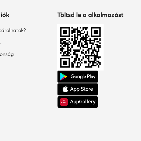
iók
Töltsd le a alkalmazást
árolhatok?
s
tonság