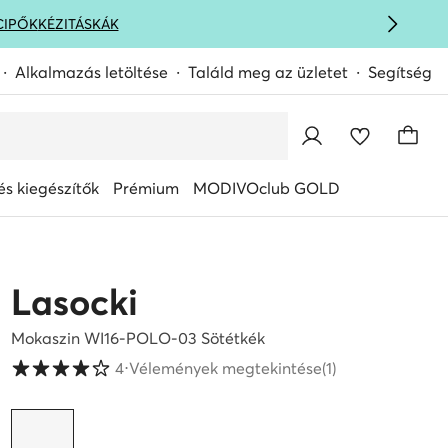
CIPŐK
KÉZITÁSKÁK
Alkalmazás letöltése
Találd meg az üzletet
Segítség
s kiegészítők
Prémium
MODIVOclub GOLD
Lasocki
Mokaszin WI16-POLO-03 Sötétkék
Vásárlói értékelések 1-5 skálán
4
⋅
Vélemények megtekintése
(1)