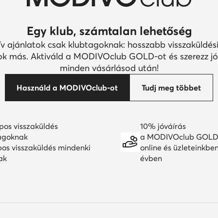
Egy klub, számtalan lehetőség
ív ajánlatok csak klubtagoknak: hosszabb visszaküldési
k más. Aktiváld a MODIVOclub GOLD-ot és szerezz jó
minden vásárlásod után!
Használd a MODIVOclub-ot
Tudj meg többet
pos visszaküldés
10% jóváírás
agoknak
a MODIVOclub GOLD
pos visszaküldés mindenki
online és üzleteinkbe
ak
évben