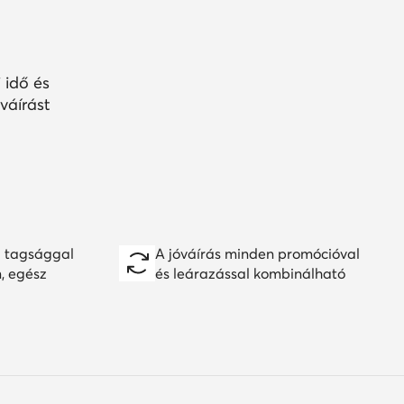
 idő és
váírást
 tagsággal
A jóváírás minden promócióval
n, egész
és leárazással kombinálható