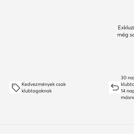
Exkluz
még so
30 na
Kedvezmények csak
klubt
klubtagoknak
14 na
másn