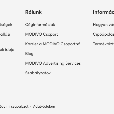
Rólunk
Informác
ltségek
Céginformációk
Hogyan vás
állási
MODIVO Csoport
Cipőápolá
Karrier a MODIVO Csoportnál
Termékbiz
ek ideje
Blog
MODIVO Advertising Services
Szabályzatok
édelmi szabályzat
Adatvédelem