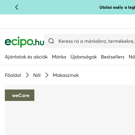
Utolsó esély a le
UGRÁS A FŐ TARTALOMRA
UGRÁS A KERESÉSHEZ
Ajánlatok és akciók
Márka
Újdonságok
Bestsellers
Nő
Főoldal
Női
Mokaszinok
weCare