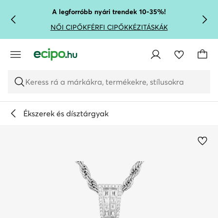
UGRÁS A FŐ TARTALOMRA
UGRÁS A KERESÉSHEZ
A legforróbb nyári trendek 10-35%!
NŐI CIPŐK
FÉRFI CIPŐK
KÉZITÁSKÁK
Keress rá a márkákra, termékekre, stílusokra
Ékszerek és dísztárgyak