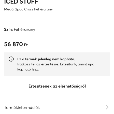
ICED STUFF
Medál 2pac Cross Fehérarany
Szín:
Fehérarany
56 870
56 870 Ft
Ft
Ez a termék jelenleg nem kapható.
Iratkozz fel az értesítésre. Értesítünk, amint újra
kapható lesz.
Értesítsenek az elérhetőségről
Termékinformációk