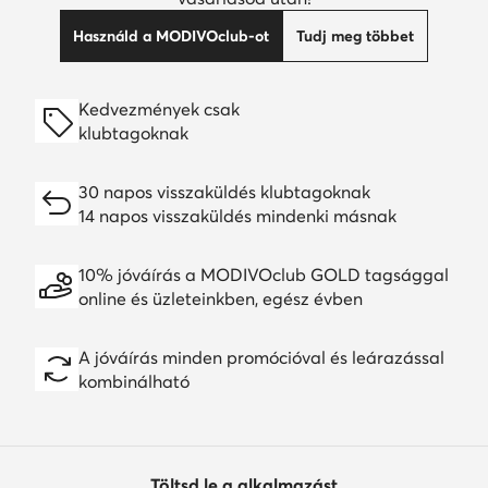
Használd a MODIVOclub-ot
Tudj meg többet
Kedvezmények csak
klubtagoknak
30 napos visszaküldés klubtagoknak
14 napos visszaküldés mindenki másnak
10% jóváírás a MODIVOclub GOLD tagsággal
online és üzleteinkben, egész évben
A jóváírás minden promócióval és leárazással
kombinálható
Töltsd le a alkalmazást