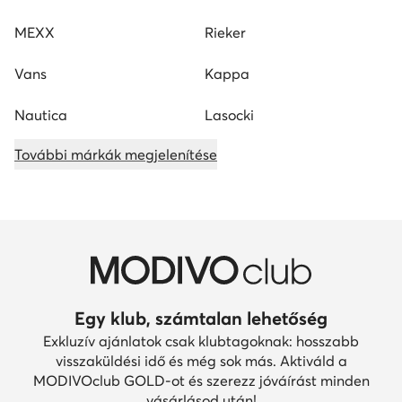
MEXX
Rieker
Vans
Kappa
Nautica
Lasocki
További márkák megjelenítése
Egy klub, számtalan lehetőség
Exkluzív ajánlatok csak klubtagoknak: hosszabb
visszaküldési idő és még sok más. Aktiváld a
MODIVOclub GOLD-ot és szerezz jóváírást minden
vásárlásod után!