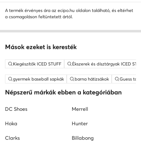
A termék érvényes ára az ecipo.hu oldalon található, és eltérhet
a csomagoláson feltüntetett ártól.
Mások ezeket is keresték
Kiegészítők ICED STUFF
Ékszerek és dísztárgyak ICED ST
gyermek baseball sapkák
barna hátizsákok
Guess tás
Népszerű márkák ebben a kategóriában
DC Shoes
Merrell
Hoka
Hunter
Clarks
Billabong