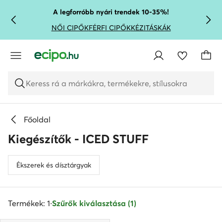
UGRÁS A FŐ TARTALOMRA
UGRÁS A KERESÉSHEZ
A legforróbb nyári trendek 10-35%!
NŐI CIPŐK
FÉRFI CIPŐK
KÉZITÁSKÁK
Keress rá a márkákra, termékekre, stílusokra
Főoldal
Kiegészítők - ICED STUFF
Ékszerek és dísztárgyak
Termékek: 1
·
Szűrők kiválasztása (1)