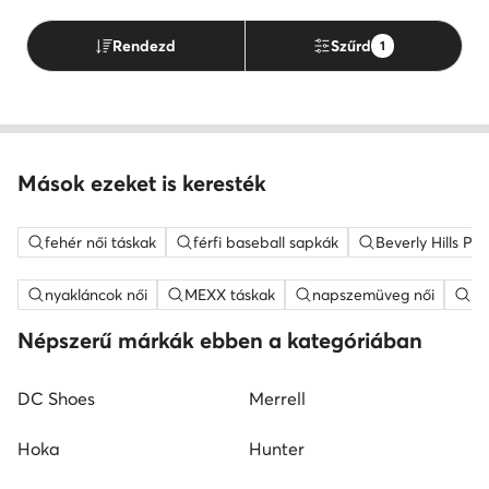
Rendezd
Szűrd
1
Mások ezeket is keresték
fehér női táskak
férfi baseball sapkák
Beverly Hills Po
nyakláncok női
MEXX táskak
napszemüveg női
fe
Népszerű márkák ebben a kategóriában
DC Shoes
Merrell
Hoka
Hunter