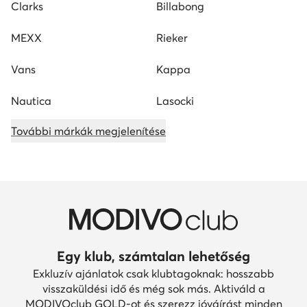
Clarks
Billabong
MEXX
Rieker
Vans
Kappa
Nautica
Lasocki
További márkák megjelenítése
Egy klub, számtalan lehetőség
Exkluzív ajánlatok csak klubtagoknak: hosszabb
visszaküldési idő és még sok más. Aktiváld a
MODIVOclub GOLD-ot és szerezz jóváírást minden