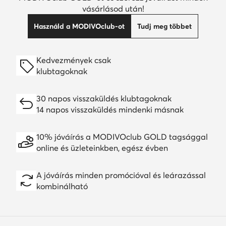
vásárlásod után!
Használd a MODIVOclub-ot
Tudj meg többet
Kedvezmények csak
klubtagoknak
30 napos visszaküldés klubtagoknak
14 napos visszaküldés mindenki másnak
10% jóváírás a MODIVOclub GOLD tagsággal
online és üzleteinkben, egész évben
A jóváírás minden promócióval és leárazással
kombinálható