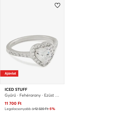
Ajánlat
ICED STUFF
Gyűrű · Fehérarany · Ezüst 925
Aktuális ár
11 700
Ft
Legalacsonyabb ár
12 320 Ft
-5%