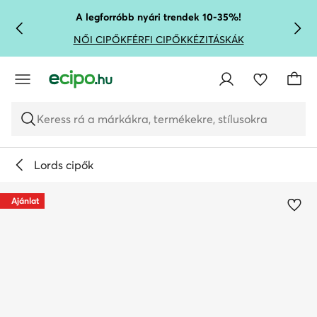
UGRÁS A FŐ TARTALOMRA
UGRÁS A KERESÉSHEZ
A legforróbb nyári trendek 10-35%!
NŐI CIPŐK
FÉRFI CIPŐK
KÉZITÁSKÁK
Keress rá a márkákra, termékekre, stílusokra
Lords cipők
Ajánlat