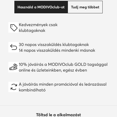
Használd a MODIVOclub-ot
Tudj meg többet
Kedvezmények csak
klubtagoknak
30 napos visszaküldés klubtagoknak
14 napos visszaküldés mindenki másnak
10% jóváírás a MODIVOclub GOLD tagsággal
online és üzleteinkben, egész évben
A jóváírás minden promócióval és leárazással
kombinálható
Töltsd le a alkalmazást