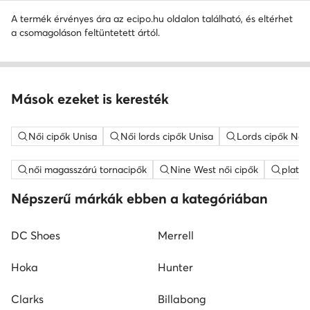
A termék érvényes ára az ecipo.hu oldalon található, és eltérhet
a csomagoláson feltüntetett ártól.
Mások ezeket is keresték
Női cipők Unisa
Női lords cipők Unisa
Lords cipők Nar
női magasszárú tornacipők
Nine West női cipők
platfo
Népszerű márkák ebben a kategóriában
DC Shoes
Merrell
Hoka
Hunter
Clarks
Billabong