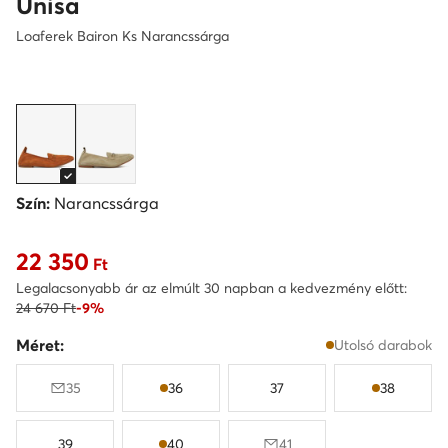
Unisa
Loaferek Bairon Ks Narancssárga
Szín:
Narancssárga
22 350
Aktuális ár 22 350 Ft
Ft
Legalacsonyabb ár az elmúlt 30 napban a kedvezmény előtt:
24 670 Ft
-9%
Méret:
Utolsó darabok
35
36
37
38
39
40
41