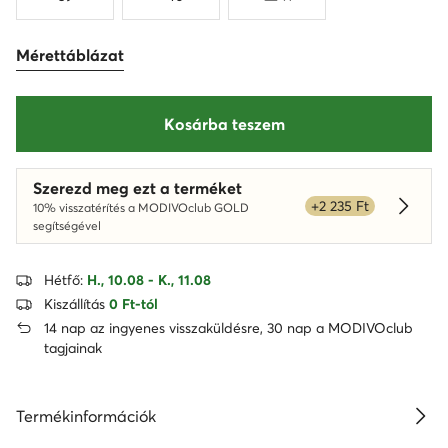
Mérettáblázat
Kosárba teszem
Szerezd meg ezt a terméket
+2 235 Ft
10% visszatérítés a MODIVOclub GOLD
Dowied
segítségével
Hétfő:
H., 10.08 - K., 11.08
Kiszállítás
0 Ft-tól
14 nap az ingyenes visszaküldésre, 30 nap a MODIVOclub
tagjainak
Termékinformációk