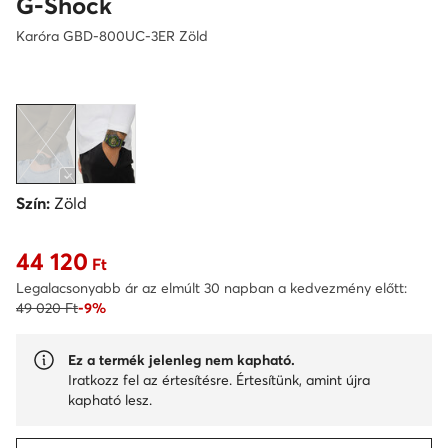
G-Shock
Karóra GBD-800UC-3ER Zöld
Szín:
Zöld
44 120
Aktuális ár 44 120 Ft
Ft
Legalacsonyabb ár az elmúlt 30 napban a kedvezmény előtt:
49 020 Ft
-9%
Ez a termék jelenleg nem kapható.
Iratkozz fel az értesítésre. Értesítünk, amint újra
kapható lesz.