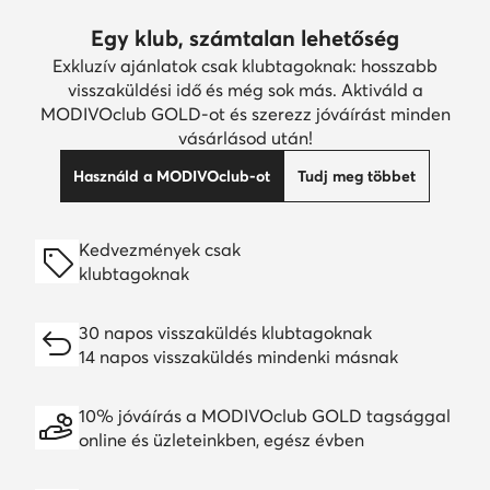
Egy klub, számtalan lehetőség
Exkluzív ajánlatok csak klubtagoknak: hosszabb
visszaküldési idő és még sok más. Aktiváld a
MODIVOclub GOLD-ot és szerezz jóváírást minden
vásárlásod után!
Használd a MODIVOclub-ot
Tudj meg többet
Kedvezmények csak
klubtagoknak
30 napos visszaküldés klubtagoknak
14 napos visszaküldés mindenki másnak
10% jóváírás a MODIVOclub GOLD tagsággal
online és üzleteinkben, egész évben