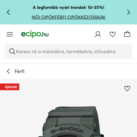
UGRÁS A FŐ TARTALOMRA
UGRÁS A KERESÉSHEZ
A legforróbb nyári trendek 10-35%!
NŐI CIPŐK
FÉRFI CIPŐK
KÉZITÁSKÁK
Keress rá a márkákra, termékekre, stílusokra
Férfi
Ajánlat