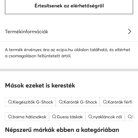
Értesítsenek az elérhetőségről
Termékinformációk
A termék érvényes ára az ecipo.hu oldalon található, és eltérhet
a csomagoláson feltüntetett ártól.
Mások ezeket is keresték
Kiegészítők G-Shock
Karórák G-Shock
Karórák férfi 
barna hátizsákok
Guess táskak
nyakláncok női
ME
Népszerű márkák ebben a kategóriában