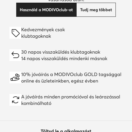
Használd a MODIVOclub-ot
Tudj meg többet
Kedvezmények csak
klubtagoknak
30 napos visszaküldés klubtagoknak
14 napos visszaküldés mindenki másnak
10% jóváírás a MODIVOclub GOLD tagsággal
online és üzleteinkben, egész évben
A jóváírás minden promócióval és leárazással
kombinálható
Töltsd le a alkalmazást