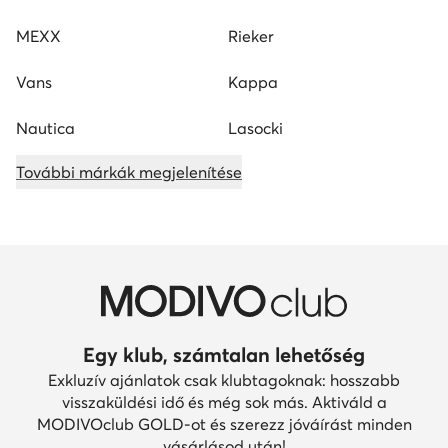
MEXX
Rieker
Vans
Kappa
Nautica
Lasocki
További márkák megjelenítése
Egy klub, számtalan lehetőség
Exkluzív ajánlatok csak klubtagoknak: hosszabb
visszaküldési idő és még sok más. Aktiváld a
MODIVOclub GOLD-ot és szerezz jóváírást minden
vásárlásod után!