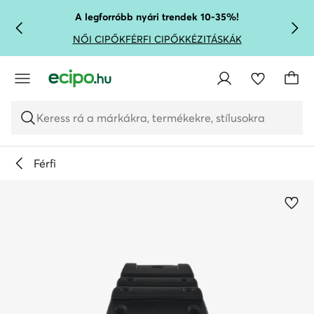
UGRÁS A FŐ TARTALOMRA
UGRÁS A KERESÉSHEZ
A legforróbb nyári trendek 10-35%!
NŐI CIPŐK
FÉRFI CIPŐK
KÉZITÁSKÁK
Keress rá a márkákra, termékekre, stílusokra
Férfi