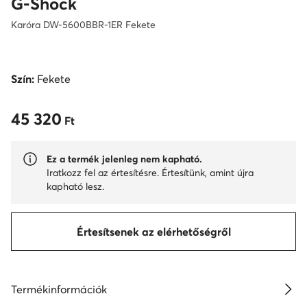
G-Shock
Karóra DW-5600BBR-1ER Fekete
Szín:
Fekete
45 320
45 320 Ft
Ft
Ez a termék jelenleg nem kapható.
Iratkozz fel az értesítésre. Értesítünk, amint újra
kapható lesz.
Értesítsenek az elérhetőségről
Termékinformációk