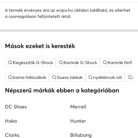
A termék érvényes ára az ecipo.hu oldalon található, és eltérhet
a csomagoláson feltüntetett ártól.
Mások ezeket is keresték
Kiegészítők G-Shock
Karórák G-Shock
Karórák férfi 
barna hátizsákok
Guess táskak
nyakláncok női
ME
Népszerű márkák ebben a kategóriában
DC Shoes
Merrell
Hoka
Hunter
Clarks
Billabong