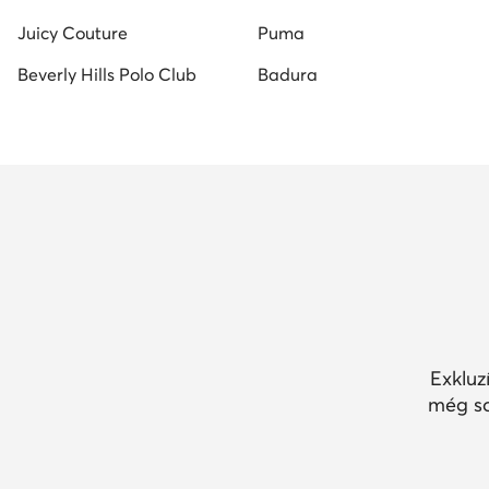
Juicy Couture
Puma
Beverly Hills Polo Club
Badura
Exkluz
még so