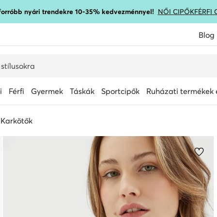
gforróbb nyári trendekre 10-35% kedvezménnyel!
NŐI CIPŐK
FÉRFI 
Blog
i
Férfi
Gyermek
Táskák
Sportcipők
Ruházati termékek é
Karkötők