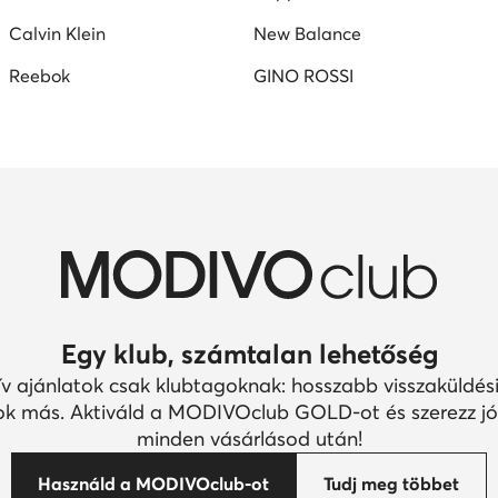
Calvin Klein
New Balance
Reebok
GINO ROSSI
Egy klub, számtalan lehetőség
ív ajánlatok csak klubtagoknak: hosszabb visszaküldési
k más. Aktiváld a MODIVOclub GOLD-ot és szerezz jó
minden vásárlásod után!
Használd a MODIVOclub-ot
Tudj meg többet