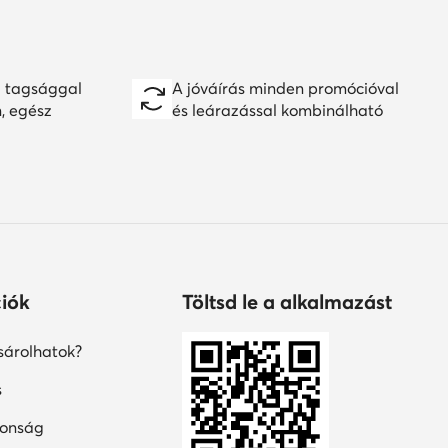
 tagsággal
A jóváírás minden promócióval
n, egész
és leárazással kombinálható
iók
Töltsd le a alkalmazást
árolhatok?
s
tonság