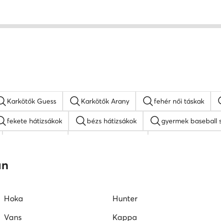
Karkötők Guess
Karkötők Arany
fehér női táskak
fekete hátizsákok
bézs hátizsákok
gyermek baseball 
MEXX táskak
napszemüveg női
fehér oldaltáskák
Juicy Couture táskak
barna oldaltáskák
an
Hoka
Hunter
Vans
Kappa