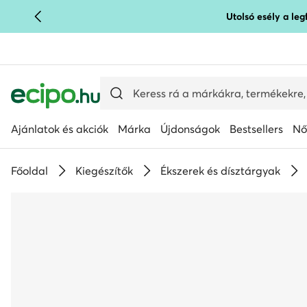
Utolsó esély a le
UGRÁS A FŐ TARTALOMRA
UGRÁS A KERESÉSHEZ
Ajánlatok és akciók
Márka
Újdonságok
Bestsellers
Nő
Főoldal
Kiegészítők
Ékszerek és dísztárgyak