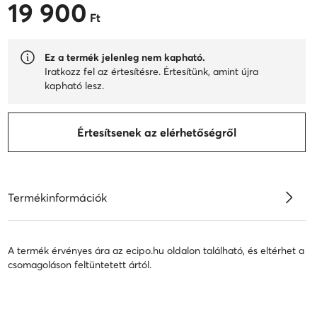
19 900
19 900 Ft
Ft
Ez a termék jelenleg nem kapható.
Iratkozz fel az értesítésre. Értesítünk, amint újra
kapható lesz.
Értesítsenek az elérhetőségről
Termékinformációk
A termék érvényes ára az ecipo.hu oldalon található, és eltérhet a
csomagoláson feltüntetett ártól.