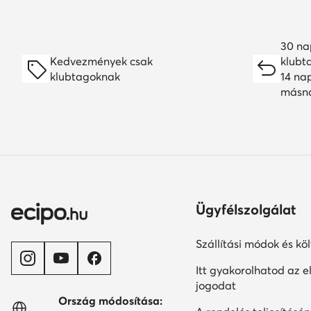
30 na
Kedvezmények csak
klubt
klubtagoknak
14 na
másn
Ügyfélszolgálat
Szállítási módok és kö
Itt gyakorolhatod az el
jogodat
Ország módosítása: