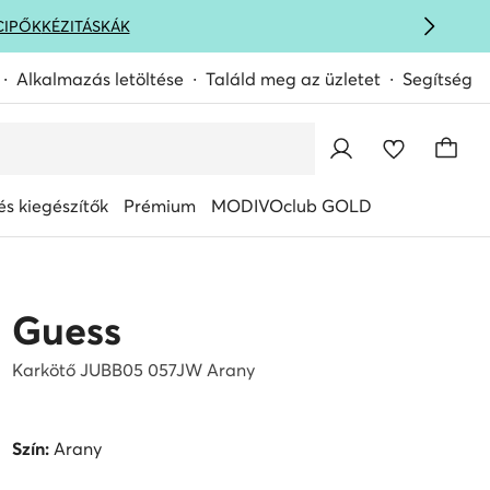
CIPŐK
KÉZITÁSKÁK
Alkalmazás letöltése
Találd meg az üzletet
Segítség
s kiegészítők
Prémium
MODIVOclub GOLD
Guess
Karkötő JUBB05 057JW Arany
Szín:
Arany