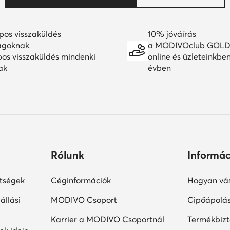
pos visszaküldés
10% jóváírás
agoknak
a MODIVOclub GOLD
pos visszaküldés mindenki
online és üzleteinkbe
ak
évben
Rólunk
Informác
ltségek
Céginformációk
Hogyan vás
állási
MODIVO Csoport
Cipőápolá
Karrier a MODIVO Csoportnál
Termékbiz