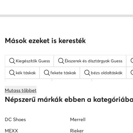
Mások ezeket is keresték
Kiegészítők Guess
Ékszerek és dísztárgyak Guess
kék táskak
fekete táskak
bézs oldaltáskák
barna hátizsákok
Guess táskak
nyakláncok női
Mutass többet
bőr táskak
Nine West táskak
fekete oldaltáskák
Népszerű márkák ebben a kategóriáb
DC Shoes
Merrell
MEXX
Rieker