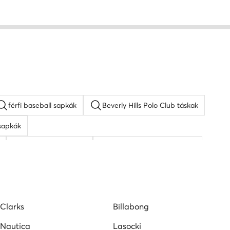
férfi baseball sapkák
Beverly Hills Polo Club táskak
sapkák
napszemüveg férfi
KARL LAGERFELD táskak
Clarks
Billabong
Nautica
Lasocki