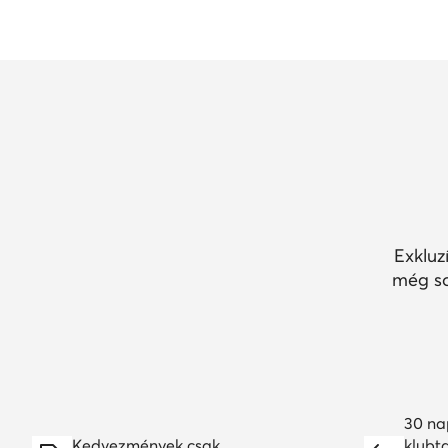
Exkluz
még so
30 na
Kedvezmények csak
klubt