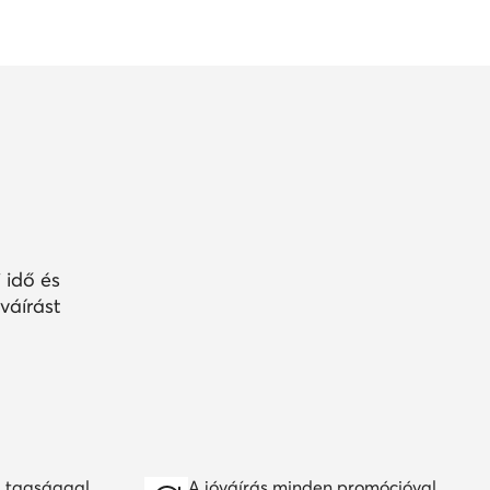
 idő és
váírást
 tagsággal
A jóváírás minden promócióval