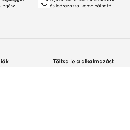
n, egész
és leárazással kombinálható
iók
Töltsd le a alkalmazást
árolhatok?
s
tonság