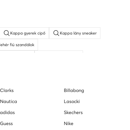
Kappa gyerek cipő
Kappa lány sneaker
fehér fiú szandálok
y lány szandálok
SHAQ gyerek cipő
Puma gyerek cipő
Clarks
Billabong
Nautica
Lasocki
adidas
Skechers
Guess
Nike