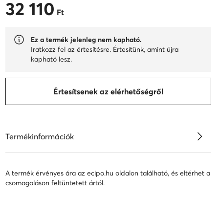
32 110
32 110 Ft
Ft
Ez a termék jelenleg nem kapható.
Iratkozz fel az értesítésre. Értesítünk, amint újra
kapható lesz.
Értesítsenek az elérhetőségről
Termékinformációk
A termék érvényes ára az ecipo.hu oldalon található, és eltérhet a
csomagoláson feltüntetett ártól.