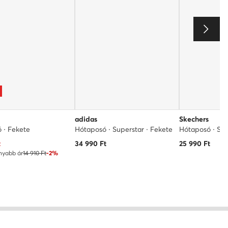
adidas
Skechers
 · Fekete
Hótaposó · Superstar · Fekete
Hótaposó · Sz
ár
t
34 990
Ft
25 990
Ft
nyabb ár
14 910 Ft
-2%