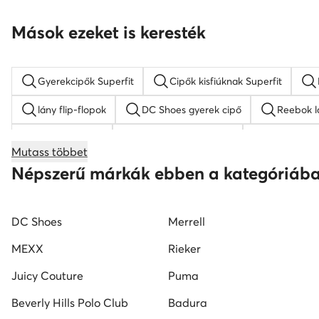
Mások ezeket is keresték
Gyerekcipők Superfit
Cipők kisfiúknak Superfit
lány flip-flopok
DC Shoes gyerek cipő
Reebok l
fekete fiú cipő
fekete fiú tornacipők
Reebok gy
Mutass többet
fekete fiú szandálok
lány magasszárú tornacipők
Népszerű márkák ebben a kategóriáb
DC Shoes
Merrell
MEXX
Rieker
Juicy Couture
Puma
Beverly Hills Polo Club
Badura