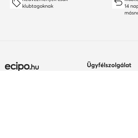
klubtagoknak
14 na
másn
Ügyfélszolgálat
Szállítási módok és kö
Itt gyakorolhatod az el
jogodat
Ország módosítása:
A rendelés teljesítésén
Magyarország (HU)
Fizetési módok
Szavatosság