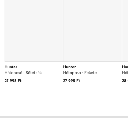
Hunter
Hunter
Hu
Hótaposó · Sötétkék
Hótaposó · Fekete
Hót
27 995
Ft
27 995
Ft
28