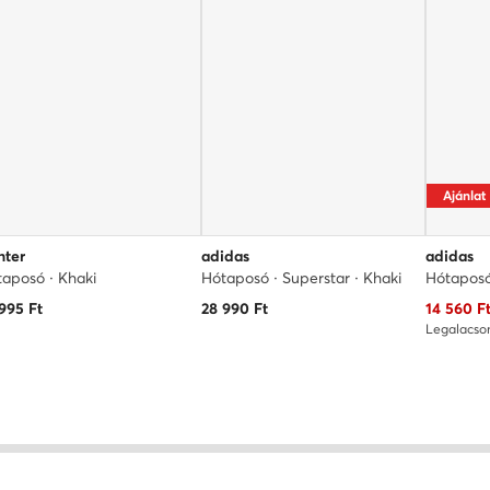
Ajánlat
nter
adidas
adidas
aposó · Khaki
Hótaposó · Superstar · Khaki
Hótaposó
Aktuális 
 995
Ft
28 990
Ft
14 560
F
Legalacso