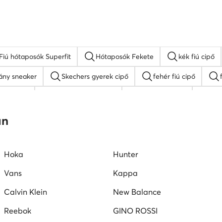
Fiú hótaposók Superfit
Hótaposók Fekete
kék fiú cipő
ány sneaker
Skechers gyerek cipő
fehér fiú cipő
erek cipő
színes fiú szandálok
lány papucsok
Rox
SHAQ fiú cipő
Nike gyerek cipő
Reebok fiú cipő
an
Hoka
Hunter
Vans
Kappa
Calvin Klein
New Balance
Reebok
GINO ROSSI