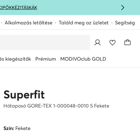
CIPŐK
KÉZITÁSKÁK
Alkalmazás letöltése
Találd meg az üzletet
Segítség
s kiegészítők
Prémium
MODIVOclub GOLD
Superfit
Hótaposó GORE-TEX 1-000048-0010 S Fekete
Szín:
Fekete