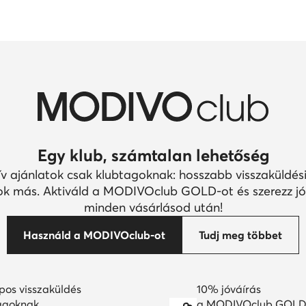
Egy klub, számtalan lehetőség
ív ajánlatok csak klubtagoknak: hosszabb visszaküldési
k más. Aktiváld a MODIVOclub GOLD-ot és szerezz jó
minden vásárlásod után!
Használd a MODIVOclub-ot
Tudj meg többet
pos visszaküldés
10% jóváírás
agoknak
a MODIVOclub GOLD