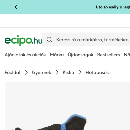
Utolsó esély a le
UGRÁS A FŐ TARTALOMRA
UGRÁS A KERESÉSHEZ
Ajánlatok és akciók
Márka
Újdonságok
Bestsellers
Nő
Főoldal
Gyermek
Kisfiú
Hótaposók