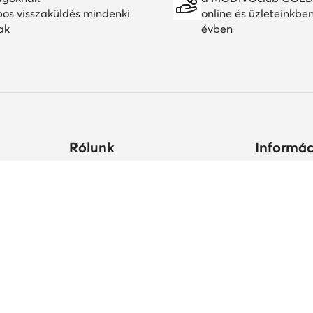
pos visszaküldés mindenki
online és üzleteinkbe
ak
évben
Rólunk
Informác
ltségek
Céginformációk
Hogyan vás
állási
MODIVO Csoport
Cipőápolá
Karrier a MODIVO Csoportnál
Termékbiz
ek ideje
Blog
MODIVO Advertising Services