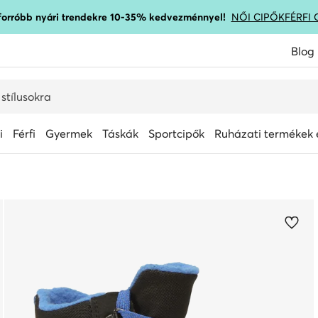
gforróbb nyári trendekre 10-35% kedvezménnyel!
NŐI CIPŐK
FÉRFI 
Blog
i
Férfi
Gyermek
Táskák
Sportcipők
Ruházati termékek é