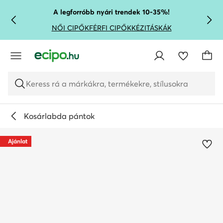
UGRÁS A FŐ TARTALOMRA
UGRÁS A KERESÉSHEZ
A legforróbb nyári trendek 10-35%!
NŐI CIPŐK
FÉRFI CIPŐK
KÉZITÁSKÁK
Keress rá a márkákra, termékekre, stílusokra
Kosárlabda pántok
Ajánlat