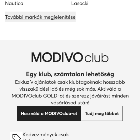
Nautica
Lasocki
További márkák megjelenítése
Egy klub, számtalan lehetőség
Exkluzív ajánlatok csak klubtagoknak: hosszabb
visszaküldési idő és még sok más. Aktiváld a
MODIVOclub GOLD-ot és szerezz jóváírást minden
vásárlásod után!
Használd a MODIVOclub-ot
Tudj meg többet
Kedvezmények csak