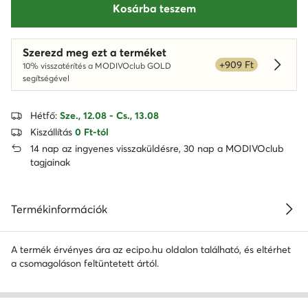
Kosárba teszem
Szerezd meg ezt a terméket
+909 Ft
10% visszatérítés a MODIVOclub GOLD
Dowied
segítségével
Hétfő:
Sze., 12.08 - Cs., 13.08
Kiszállítás
0 Ft-tól
14 nap az ingyenes visszaküldésre, 30 nap a MODIVOclub
tagjainak
Termékinformációk
A termék érvényes ára az ecipo.hu oldalon található, és eltérhet
a csomagoláson feltüntetett ártól.