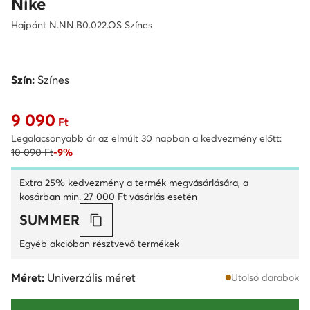
Nike
Hajpánt N.NN.B0.022.OS Színes
Szín:
Színes
9 090
Aktuális ár 9 090 Ft
Ft
Legalacsonyabb ár az elmúlt 30 napban a kedvezmény előtt:
10 090 Ft
-9%
Extra 25% kedvezmény a termék megvásárlására, a
kosárban min. 27 000 Ft vásárlás esetén
SUMMER
Egyéb akcióban résztvevő termékek
Méret:
Univerzális méret
Utolsó darabok