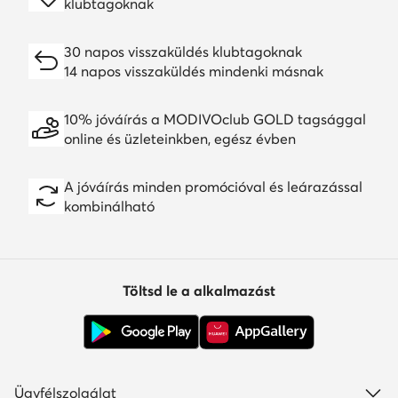
klubtagoknak
30 napos visszaküldés klubtagoknak
14 napos visszaküldés mindenki másnak
10% jóváírás a MODIVOclub GOLD tagsággal
online és üzleteinkben, egész évben
A jóváírás minden promócióval és leárazással
kombinálható
Töltsd le a alkalmazást
Ügyfélszolgálat