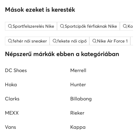
Mások ezeket is keresték
Sportfelszerelés Nike
Sportcipők férfiaknak Nike
Kosár
fehér női sneaker
fekete női cipő
Nike Air Force 1
Népszerű márkák ebben a kategóriában
DC Shoes
Merrell
Hoka
Hunter
Clarks
Billabong
MEXX
Rieker
Vans
Kappa