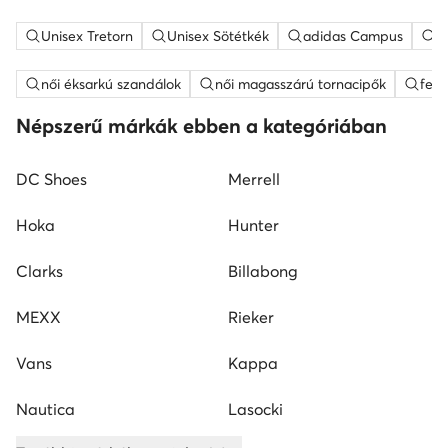
Unisex Tretorn
Unisex Sötétkék
adidas Campus
f
női éksarkú szandálok
női magasszárú tornacipők
feh
Népszerű márkák ebben a kategóriában
DC Shoes
Merrell
Hoka
Hunter
Clarks
Billabong
MEXX
Rieker
Vans
Kappa
Nautica
Lasocki