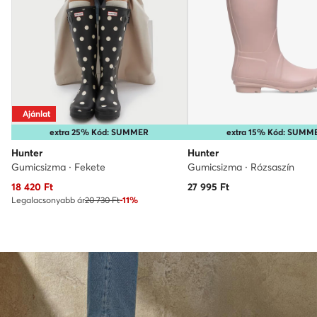
Ajánlat
extra 25% Kód: SUMMER
extra 15% Kód: SUMM
Hunter
Hunter
Gumicsizma · Fekete
Gumicsizma · Rózsaszín
Aktuális ár
18 420
Ft
27 995
Ft
Legalacsonyabb ár
20 730 Ft
-11%