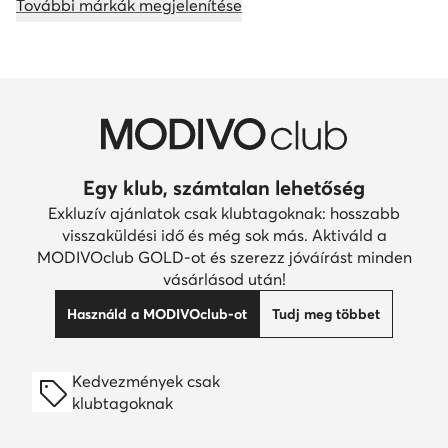
További márkák megjelenítése
Egy klub, számtalan lehetőség
Exkluzív ajánlatok csak klubtagoknak: hosszabb
visszaküldési idő és még sok más. Aktiváld a
MODIVOclub GOLD-ot és szerezz jóváírást minden
vásárlásod után!
Használd a MODIVOclub-ot
Tudj meg többet
Kedvezmények csak
klubtagoknak