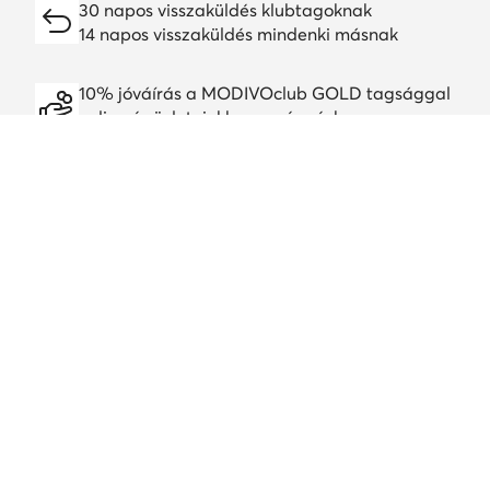
30 napos visszaküldés klubtagoknak
14 napos visszaküldés mindenki másnak
10% jóváírás a MODIVOclub GOLD tagsággal
online és üzleteinkben, egész évben
A jóváírás minden promócióval és leárazással
kombinálható
Töltsd le a alkalmazást
Ügyfélszolgálat
Rólunk