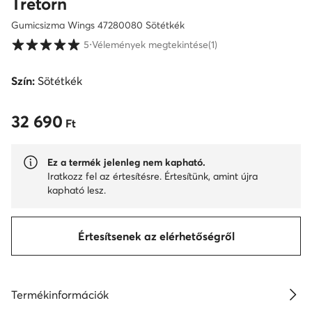
Tretorn
Gumicsizma Wings 47280080 Sötétkék
Vásárlói értékelések 1-5 skálán
5
⋅
Vélemények megtekintése
(1)
Szín:
Sötétkék
32 690
32 690 Ft
Ft
Ez a termék jelenleg nem kapható.
Iratkozz fel az értesítésre. Értesítünk, amint újra
kapható lesz.
Értesítsenek az elérhetőségről
Termékinformációk