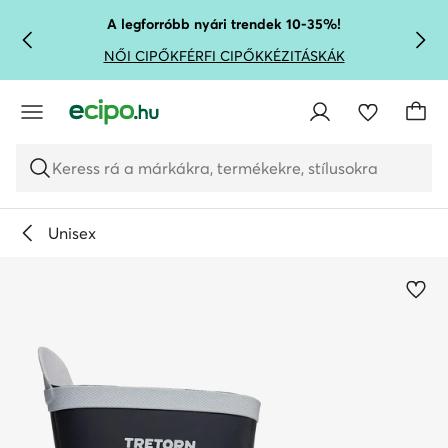
UGRÁS A FŐ TARTALOMRA
UGRÁS A KERESÉSHEZ
A legforróbb nyári trendek 10-35%!
NŐI CIPŐK
FÉRFI CIPŐK
KÉZITÁSKÁK
Keress rá a márkákra, termékekre, stílusokra
Unisex