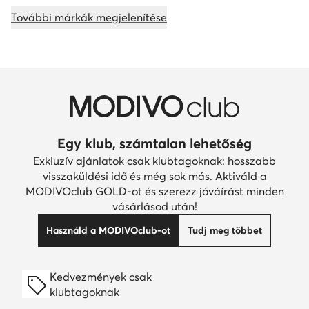
További márkák megjelenítése
Egy klub, számtalan lehetőség
Exkluzív ajánlatok csak klubtagoknak: hosszabb
visszaküldési idő és még sok más. Aktiváld a
MODIVOclub GOLD-ot és szerezz jóváírást minden
vásárlásod után!
Használd a MODIVOclub-ot
Tudj meg többet
Kedvezmények csak
klubtagoknak