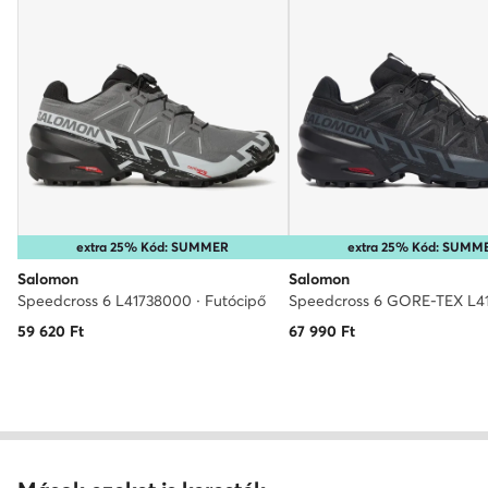
extra 25% Kód: SUMMER
extra 25% Kód: SUMM
Salomon
Salomon
Speedcross 6 L41738000 · Futócipő
59 620
Ft
67 990
Ft