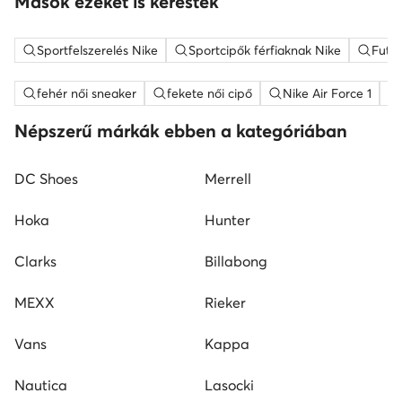
Mások ezeket is keresték
Sportfelszerelés Nike
Sportcipők férfiaknak Nike
Futó 
fehér női sneaker
fekete női cipő
Nike Air Force 1
Népszerű márkák ebben a kategóriában
DC Shoes
Merrell
Hoka
Hunter
Clarks
Billabong
MEXX
Rieker
Vans
Kappa
Nautica
Lasocki