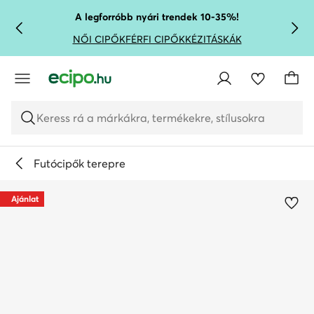
UGRÁS A FŐ TARTALOMRA
UGRÁS A KERESÉSHEZ
A legforróbb nyári trendek 10-35%!
NŐI CIPŐK
FÉRFI CIPŐK
KÉZITÁSKÁK
Keress rá a márkákra, termékekre, stílusokra
Futócipők terepre
Ajánlat