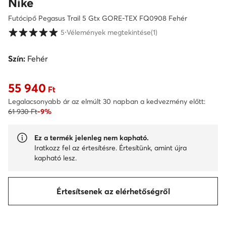
Nike
Futócipő Pegasus Trail 5 Gtx GORE-TEX FQ0908 Fehér
Vásárlói értékelések 1-5 skálán
5
⋅
Vélemények megtekintése
(1)
Szín:
Fehér
55 940
Aktuális ár 55 940 Ft
Ft
Legalacsonyabb ár az elmúlt 30 napban a kedvezmény előtt:
61 930 Ft
-9%
Ez a termék jelenleg nem kapható.
Iratkozz fel az értesítésre. Értesítünk, amint újra
kapható lesz.
Értesítsenek az elérhetőségről