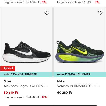
Legalacsonyabb ár
68 960 Ft
-9%
Legalacsonyabb ár
57 800 Ft
-7%
Ajánlat
extra 25% Kód: SUMMER
extra 25% Kód: SUMMER
Nike
Nike
Air Zoom Pegasus 41 FD2722 002 · Futócipő
Vomero 18 HM6803 301 · Futócipő
Aktuális ár
50 610
Ft
60 280
Ft
Legalacsonyabb ár
58 460 Ft
-13%