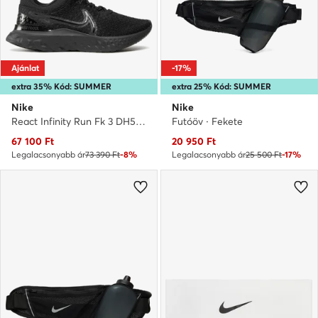
Ajánlat
-17%
extra 35% Kód: SUMMER
extra 25% Kód: SUMMER
Nike
Nike
React Infinity Run Fk 3 DH5392 005 · Futócipő
Futóöv · Fekete
Aktuális ár
Aktuális ár
67 100
Ft
20 950
Ft
Legalacsonyabb ár
73 390 Ft
-8%
Legalacsonyabb ár
25 500 Ft
-17%