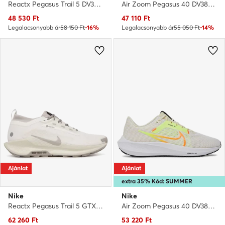
Reactx Pegasus Trail 5 DV3864 001 · Futócipő
Air Zoom Pegasus 40 DV3853 001 · Futócipő
Aktuális ár
Aktuális ár
48 530
Ft
47 110
Ft
Legalacsonyabb ár
58 150 Ft
-16%
Legalacsonyabb ár
55 050 Ft
-14%
Ajánlat
Ajánlat
extra 35% Kód: SUMMER
Nike
Nike
Reactx Pegasus Trail 5 GTX SP HQ7494 100 · Futócipő
Air Zoom Pegasus 40 DV3853-101 · Futócipő
Aktuális ár
Aktuális ár
62 260
Ft
53 220
Ft