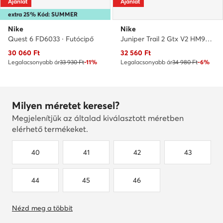
Ajánlat
Ajánlat
extra 25% Kód: SUMMER
Nike
Nike
Quest 6 FD6033 · Futócipő
Juniper Trail 2 Gtx V2 HM9734 200 · Futócipő
Aktuális ár
Aktuális ár
30 060
Ft
32 560
Ft
Legalacsonyabb ár
33 930 Ft
-11%
Legalacsonyabb ár
34 980 Ft
-6%
Milyen méretet keresel?
Megjelenítjük az általad kiválasztott méretben
elérhető termékeket.
40
41
42
43
44
45
46
Nézd meg a többit