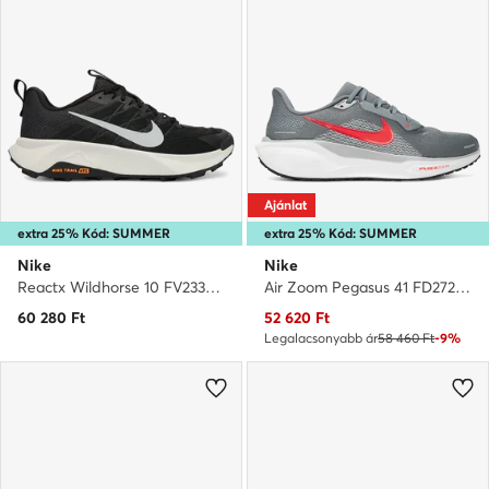
Ajánlat
extra 25% Kód: SUMMER
extra 25% Kód: SUMMER
Nike
Nike
Reactx Wildhorse 10 FV2338 001 · Futócipő
Air Zoom Pegasus 41 FD2722 013 · Futócipő
Aktuális ár
60 280
Ft
52 620
Ft
Legalacsonyabb ár
58 460 Ft
-9%