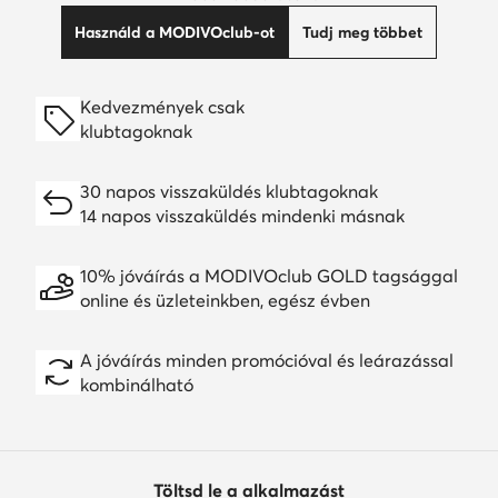
Használd a MODIVOclub-ot
Tudj meg többet
Kedvezmények csak
klubtagoknak
30 napos visszaküldés klubtagoknak
14 napos visszaküldés mindenki másnak
10% jóváírás a MODIVOclub GOLD tagsággal
online és üzleteinkben, egész évben
A jóváírás minden promócióval és leárazással
kombinálható
Töltsd le a alkalmazást