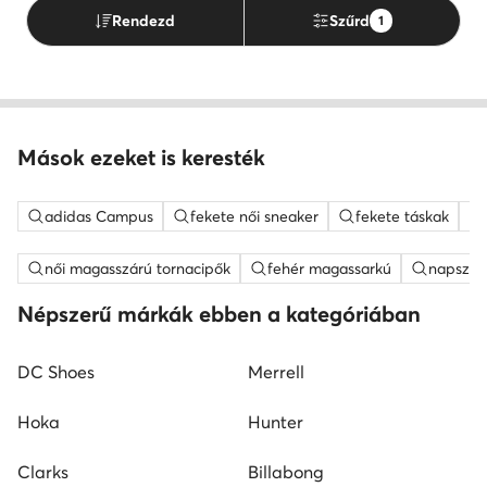
Rendezd
Szűrd
1
Mások ezeket is keresték
adidas Campus
fekete női sneaker
fekete táskak
női magasszárú tornacipők
fehér magassarkú
napszem
Népszerű márkák ebben a kategóriában
DC Shoes
Merrell
Hoka
Hunter
Clarks
Billabong