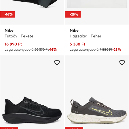
-16%
-28%
Nike
Nike
Futóöv · Fekete
Hajszalag · Fehér
Aktuális ár
Aktuális ár
16 990
Ft
5 380
Ft
Legalacsonyabb ár
20 370 Ft
-16%
Legalacsonyabb ár
7 550 Ft
-28%