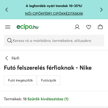
UGRÁS A FŐ TARTALOMRA
UGRÁS A KERESÉSHEZ
A legforróbb nyári trendek 10-35%!
NŐI CIPŐK
FÉRFI CIPŐK
KÉZITÁSKÁK
Keress rá a márkákra, termékekre, stílusokra
Férfi
Futó felszerelés férfiaknak - Nike
Futó kiegészítők
Futócipők
Termékek: 18
·
Szűrők kiválasztása (1)