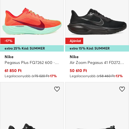
-17%
Ajánlat
extra 25% Kód: SUMMER
extra 15% Kód: SUMMER
Nike
Nike
Pegasus Plus FQ7262 600 · Futócipő
Air Zoom Pegasus 41 FD2722 001 · Futócipő
Aktuális ár
Aktuális ár
61 850
Ft
50 610
Ft
Legalacsonyabb ár
75 020 Ft
-17%
Legalacsonyabb ár
58 460 Ft
-13%