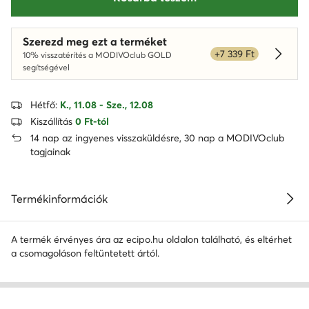
Szerezd meg ezt a terméket
+7 339 Ft
10% visszatérítés a MODIVOclub GOLD
Dowied
segítségével
Hétfő:
K., 11.08 - Sze., 12.08
Kiszállítás
0 Ft-tól
14 nap az ingyenes visszaküldésre, 30 nap a MODIVOclub
tagjainak
Termékinformációk
A termék érvényes ára az ecipo.hu oldalon található, és eltérhet
a csomagoláson feltüntetett ártól.