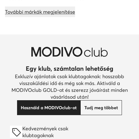
További márkák megjelenítése
Egy klub, számtalan lehetőség
Exkluzív ajánlatok csak klubtagoknak: hosszabb
visszaküldési idő és még sok más. Aktiváld a
MODIVOclub GOLD-ot és szerezz jóváírást minden
vásárlásod után!
Használd a MODIVOclub-ot
Tudj meg többet
Kedvezmények csak
klubtagoknak