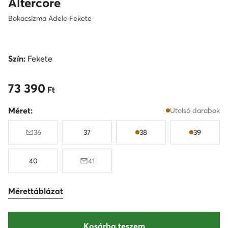
Altercore
Bokacsizma Adele Fekete
Szín:
Fekete
73 390
73 390 Ft
Ft
Méret:
Utolsó darabok
36
37
38
39
40
41
Mérettáblázat
Kosárba teszem