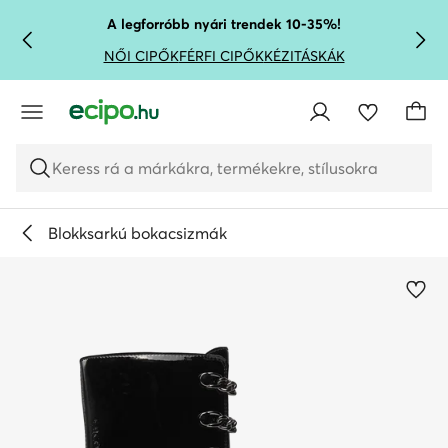
UGRÁS A FŐ TARTALOMRA
UGRÁS A KERESÉSHEZ
A legforróbb nyári trendek 10-35%!
NŐI CIPŐK
FÉRFI CIPŐK
KÉZITÁSKÁK
Keress rá a márkákra, termékekre, stílusokra
Blokksarkú bokacsizmák