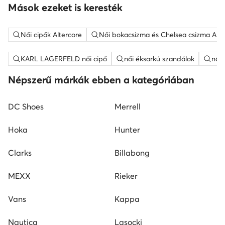
Mások ezeket is keresték
Női cipők Altercore
Női bokacsizma és Chelsea csizma Alte
KARL LAGERFELD női cipő
női éksarkú szandálok
női
Népszerű márkák ebben a kategóriában
DC Shoes
Merrell
Hoka
Hunter
Clarks
Billabong
MEXX
Rieker
Vans
Kappa
Nautica
Lasocki