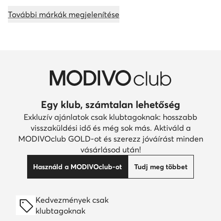
További márkák megjelenítése
Egy klub, számtalan lehetőség
Exkluzív ajánlatok csak klubtagoknak: hosszabb
visszaküldési idő és még sok más. Aktiváld a
MODIVOclub GOLD-ot és szerezz jóváírást minden
vásárlásod után!
Használd a MODIVOclub-ot
Tudj meg többet
Kedvezmények csak
klubtagoknak