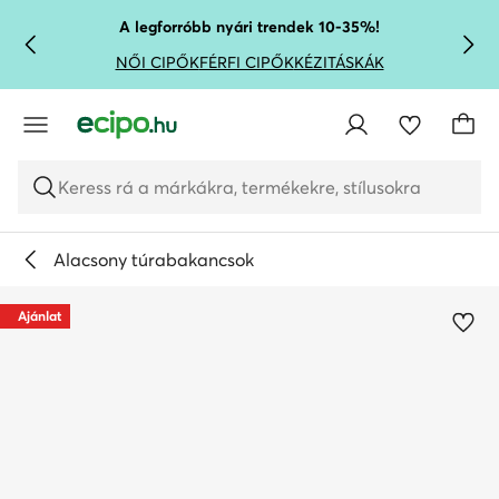
UGRÁS A FŐ TARTALOMRA
UGRÁS A KERESÉSHEZ
A legforróbb nyári trendek 10-35%!
NŐI CIPŐK
FÉRFI CIPŐK
KÉZITÁSKÁK
Keress rá a márkákra, termékekre, stílusokra
Alacsony túrabakancsok
Ajánlat