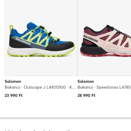
Salomon
Salomon
Bakancs · Outscape J L49213100 · Kék
23 990
Ft
28 990
Ft