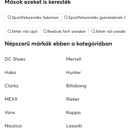
Mások ezeket is keresték
Sportfelszerelés Salomon
Sportfelszerelés gyerekeknek Sa
fehér női cipő
Reebok férfi sneaker
fehér női sneaker
Népszerű márkák ebben a kategóriában
DC Shoes
Merrell
Hoka
Hunter
Clarks
Billabong
MEXX
Rieker
Vans
Kappa
Nautica
Lasocki