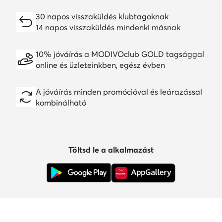
30 napos visszaküldés klubtagoknak
14 napos visszaküldés mindenki másnak
10% jóváírás a MODIVOclub GOLD tagsággal
online és üzleteinkben, egész évben
A jóváírás minden promócióval és leárazással
kombinálható
Töltsd le a alkalmazást
Ügyfélszolgálat