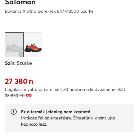
Salomon
Bakancs X Ultra Gore-Tex L47748500 Szürke
Szín:
Szürke
27 380
Aktuális ár 27 380 Ft
Ft
Legalacsonyabb ár az elmúlt 30 napban a kedvezmény előtt:
28 830 Ft
-5%
Ez a termék jelenleg nem kapható.
Iratkozz fel az értesítésre. Értesítünk, amint újra
kapható lesz.