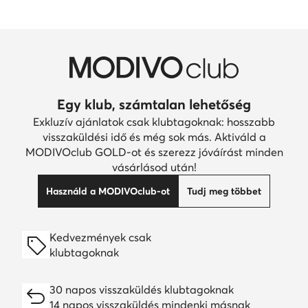
Egy klub, számtalan lehetőség
Exkluzív ajánlatok csak klubtagoknak: hosszabb
visszaküldési idő és még sok más. Aktiváld a
MODIVOclub GOLD-ot és szerezz jóváírást minden
vásárlásod után!
Használd a MODIVOclub-ot
Tudj meg többet
Kedvezmények csak
klubtagoknak
30 napos visszaküldés klubtagoknak
14 napos visszaküldés mindenki másnak