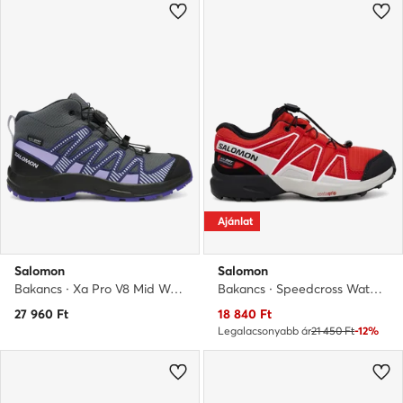
Ajánlat
Salomon
Salomon
Bakancs · Xa Pro V8 Mid Waterproof L47857300 · Szürke
Bakancs · Speedcross Waterproof L47733800 · Piros
Aktuális ár
27 960
Ft
18 840
Ft
Legalacsonyabb ár
21 450 Ft
-12%