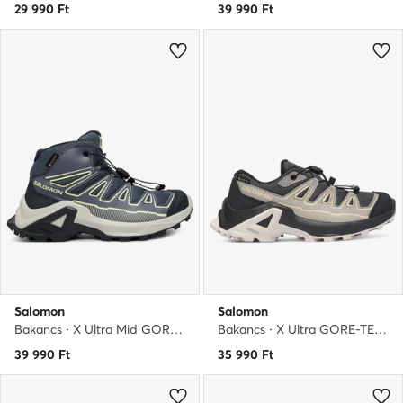
29 990
Ft
39 990
Ft
Salomon
Salomon
Bakancs · X Ultra Mid GORE-TEX L49109400 · Kék
Bakancs · X Ultra GORE-TEX® J Hiking L45388600 · Fekete
39 990
Ft
35 990
Ft