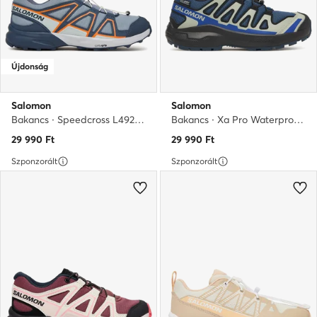
Újdonság
Salomon
Salomon
Bakancs · Speedcross L49269700 · Kék
Bakancs · Xa Pro Waterproof L49308200 · Kék
29 990
Ft
29 990
Ft
Szponzorált
Szponzorált