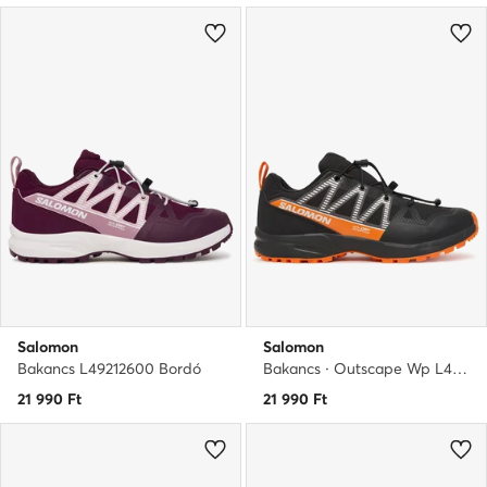
Salomon
Salomon
Bakancs L49212600 Bordó
Bakancs · Outscape Wp L49172700 · Fekete
21 990
Ft
21 990
Ft