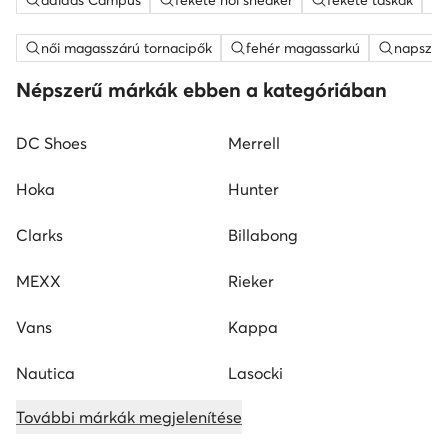
adidas Campus
fekete női sneaker
fekete táskak
női magasszárú tornacipők
fehér magassarkú
napszem
Népszerű márkák ebben a kategóriában
DC Shoes
Merrell
Hoka
Hunter
Clarks
Billabong
MEXX
Rieker
Vans
Kappa
Nautica
Lasocki
További márkák megjelenítése