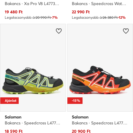
Bakancs · Xa Pro V8 L47730000 · Fekete
Bakancs · Speedcross Waterproof L47810200 · Szürke
Aktuális ár
Aktuális ár
19 480
Ft
22 990
Ft
Legalacsonyabb ár
20 990 Ft
-7%
Legalacsonyabb ár
26 380 Ft
-12%
Ajánlat
-15%
Salomon
Salomon
Bakancs · Speedcross L47733300 · Zöld
Bakancs · Speedcross L47724500 · Fekete
Aktuális ár
Aktuális ár
18 590
Ft
20 900
Ft