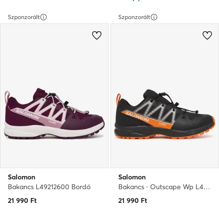
Szponzorált
Szponzorált
Salomon
Salomon
Bakancs L49212600 Bordó
Bakancs · Outscape Wp L49172700 · Fekete
21 990
Ft
21 990
Ft