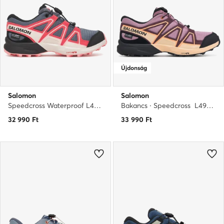
Újdonság
Salomon
Salomon
Speedcross Waterproof L47856600 · Bakancs
Bakancs · Speedcross L49308900 · Rózsaszín
32 990
Ft
33 990
Ft