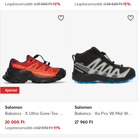
Legalacsonyabb ár
21 560 Ft
-13%
Legalacsonyabb ár
24 620 Ft
-15%
Ajánlat
Salomon
Salomon
Bakancs · X Ultra Gore-Tex L47745800 · Piros
Bakancs · Xa Pro V8 Mid Waterproof L47729800 · Fekete
Aktuális ár
20 000
Ft
27 960
Ft
Legalacsonyabb ár
22 590 Ft
-11%