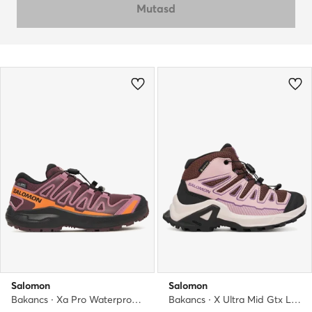
Mutasd
Salomon
Salomon
Bakancs · Xa Pro Waterproof L49308600 · Rózsaszín
Bakancs · X Ultra Mid Gtx L49109500 · Bordó