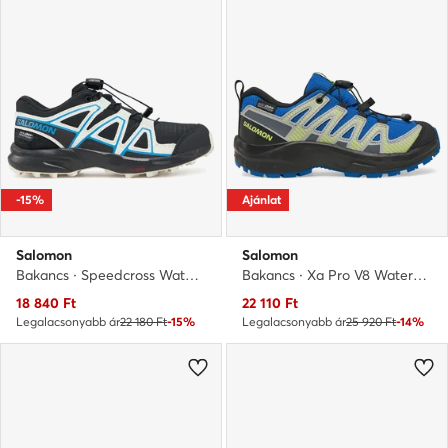
-15%
Ajánlat
Salomon
Salomon
Bakancs · Speedcross Waterproof L47733700 · Fekete
Bakancs · Xa Pro V8 Waterproof L47729600 · Kék
Aktuális ár
Aktuális ár
18 840
Ft
22 110
Ft
Legalacsonyabb ár
22 180 Ft
-15%
Legalacsonyabb ár
25 920 Ft
-14%