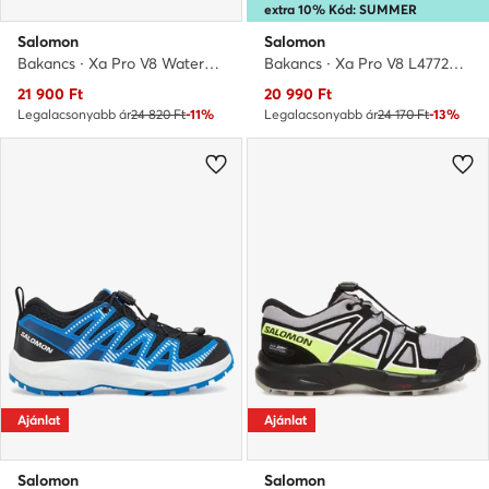
extra 10% Kód: SUMMER
Salomon
Salomon
Bakancs · Xa Pro V8 Waterproof L47729300 · Fekete
Bakancs · Xa Pro V8 L47729900 · Zöld
Aktuális ár
Aktuális ár
21 900
Ft
20 990
Ft
Legalacsonyabb ár
24 820 Ft
-11%
Legalacsonyabb ár
24 170 Ft
-13%
Ajánlat
Ajánlat
Salomon
Salomon