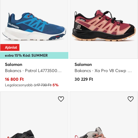
Ajánlat
extra 15% Kód: SUMMER
Salomon
Salomon
Bakancs · Patrol L47735000 · Kék
Bakancs · Xa Pro V8 Cswp J 416144 09 W0 · Rózsaszín
Aktuális ár
16 800
Ft
30 229
Ft
Legalacsonyabb ár
17 730 Ft
-5%