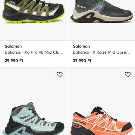
Salomon
Salomon
Bakancs · Xa Pro V8 Mid Climasalomon™ Waterproof L47289600 · Fekete
Bakancs · X Raise Mid Gore-Tex L47458100 · Zöld
29 990
Ft
37 990
Ft