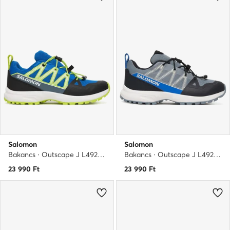
Salomon
Salomon
Bakancs · Outscape J L49213100 · Kék
Bakancs · Outscape J L49205500 · Szürke
23 990
Ft
23 990
Ft