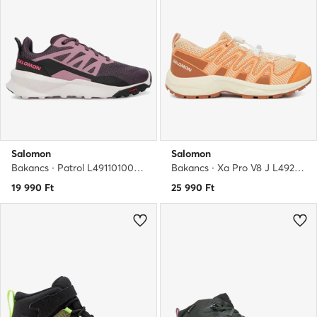
Salomon
Salomon
Bakancs · Patrol L49110100 · Lila
Bakancs · Xa Pro V8 J L49217400 · Barna
19 990
Ft
25 990
Ft