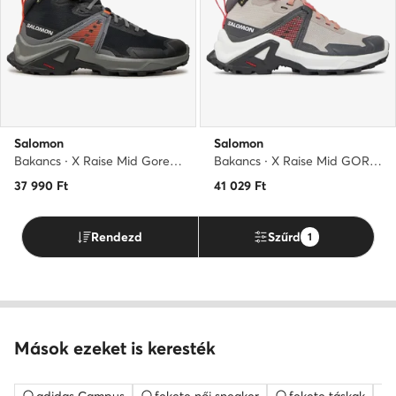
Salomon
Salomon
Bakancs · X Raise Mid Gore-Tex L47458000 · Fekete
Bakancs · X Raise Mid GORE-TEX L47071500 · Szürke
37 990
Ft
41 029
Ft
Rendezd
Szűrd
1
Mások ezeket is keresték