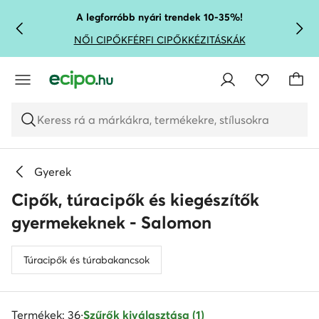
UGRÁS A FŐ TARTALOMRA
UGRÁS A KERESÉSHEZ
A legforróbb nyári trendek 10-35%!
NŐI CIPŐK
FÉRFI CIPŐK
KÉZITÁSKÁK
Keress rá a márkákra, termékekre, stílusokra
Gyerek
Cipők, túracipők és kiegészítők
gyermekeknek - Salomon
Túracipők és túrabakancsok
Termékek: 36
·
Szűrők kiválasztása (1)