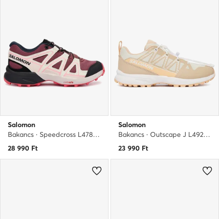
Salomon
Salomon
Bakancs · Speedcross L47856200 · Rózsaszín
Bakancs · Outscape J L49205600 · Bézs
28 990
Ft
23 990
Ft