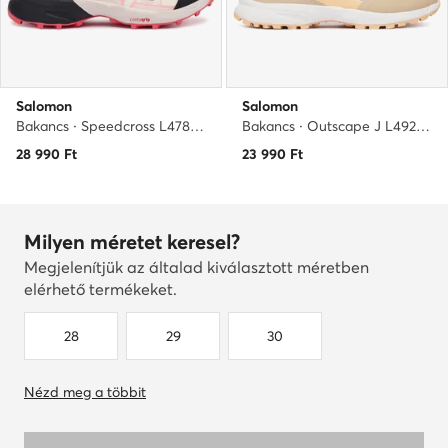
Salomon
Salomon
Bakancs · Speedcross L47856200 · Rózsaszín
Bakancs · Outscape J L49205600 · Bézs
28 990
Ft
23 990
Ft
Milyen méretet keresel?
Megjelenítjük az általad kiválasztott méretben
elérhető termékeket.
28
29
30
Nézd meg a többit